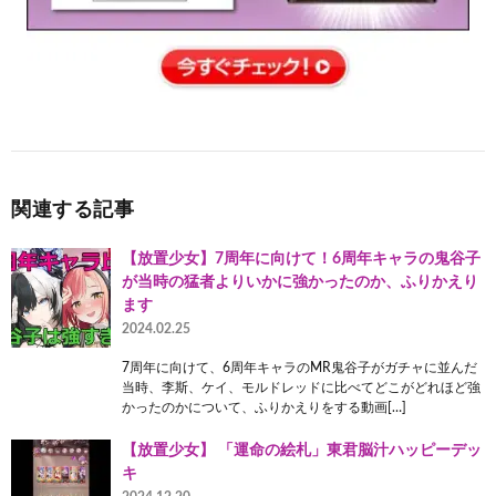
関連する記事
【放置少女】7周年に向けて！6周年キャラの鬼谷子
が当時の猛者よりいかに強かったのか、ふりかえり
ます
2024.02.25
7周年に向けて、6周年キャラのMR鬼谷子がガチャに並んだ
当時、李斯、ケイ、モルドレッドに比べてどこがどれほど強
かったのかについて、ふりかえりをする動画[…]
【放置少女】 「運命の絵札」東君脳汁ハッピーデッ
キ