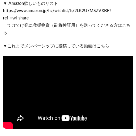
▼ Amazon欲しいものリスト
https://www.amazon.jp/hz/wishlist/ls/2LK2U7MSZVXBF?
ref_=wl_share
てけてけ宛に救援物資（副将検証用）を送ってくださる方はこち
ら
▼これまでメンバーシップに投稿している動画はこちら