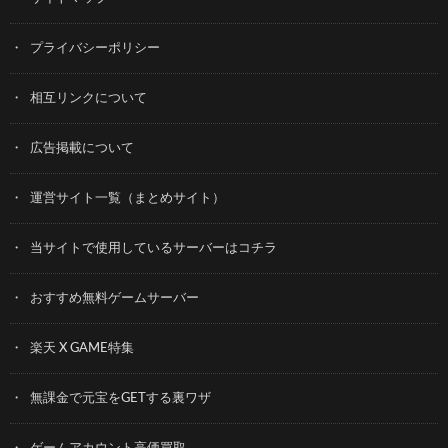
プライバシーポリシー
相互リンクについて
広告掲載について
運営サイト一覧（まとめサイト）
当サイトで使用しているサーバーはコチラ
おすすめ無料ゲームサーバー
楽天 X GAME特集
無課金で元宝をGETする裏ワザ