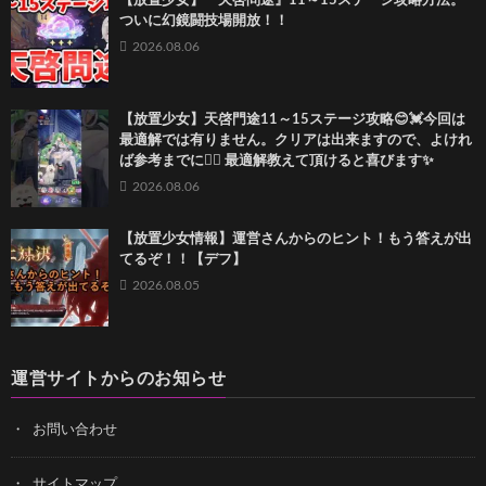
【放置少女】『天啓問途』11～15ステージ攻略方法。
ついに幻鏡闘技場開放！！
2026.08.06
【放置少女】天啓門途11～15ステージ攻略😊💓今回は
最適解では有りません。クリアは出来ますので、よけれ
ば参考までに🙇‍♀️ 最適解教えて頂けると喜びます✨
2026.08.06
【放置少女情報】運営さんからのヒント！もう答えが出
てるぞ！！【デフ】
2026.08.05
運営サイトからのお知らせ
お問い合わせ
サイトマップ