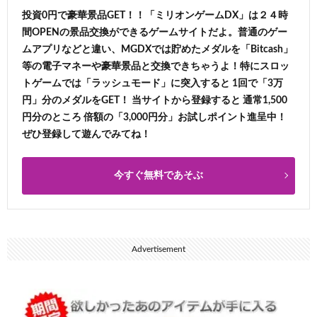
投資0円で豪華景品GET！！「ミリオンゲームDX」は２４時
間OPENの景品交換ができるゲームサイトだよ。普通のゲー
ムアプリなどと違い、MGDXでは貯めたメダルを「Bitcash」
等の電子マネーや豪華景品と交換できちゃうよ！特にスロッ
トゲームでは「ラッシュモード」に突入すると 1回で「3万
円」分のメダルをGET！ 当サイトから登録すると 通常1,500
円分のところ 倍額の「3,000円分」お試しポイント進呈中！
ぜひ登録して遊んでみてね！
今すぐ無料であそぶ
Advertisement