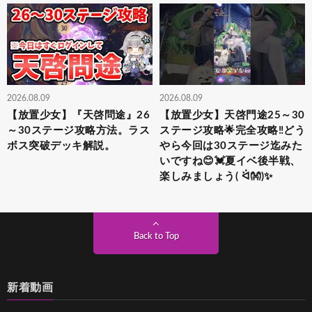
2026.08.09
2026.08.09
【放置少女】『天啓問途』26
【放置少女】天啓門途25～30
～30ステージ攻略方法。ラス
ステージ攻略‎🌟完全攻略‼️どう
ボス突破デッキ解説。
やら今回は30ステージ迄みた
いですね😊💓夏イベ後半戦、
楽しみましょう( ᐛ👐)✨
Back to Top
新着動画