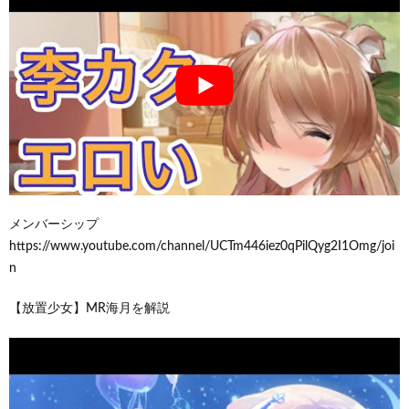
メンバーシップ
https://www.youtube.com/channel/UCTm446iez0qPilQyg2I1Omg/joi
n
【放置少女】MR海月を解説