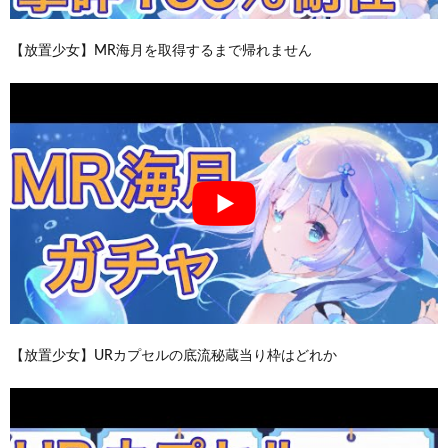
【放置少女】MR海月を取得するまで帰れません
【放置少女】URカプセルの底流秘蔵当り枠はどれか