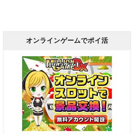
オンラインゲームでポイ活