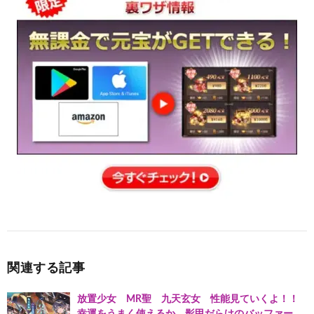
関連する記事
放置少女 MR聖 九天玄女 性能見ていくよ！！
幸運をうまく使えるか。影甲だらけのバッファー。