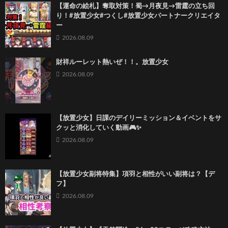
【運命の絵札】奪取対策！蜀→月夜見→雷霆の立ち回
り！#放置少女#つくし#放置少女パートナークリエイタ
ー
2026.08.09
財祥ルーレット熱いぜ！！。放置少女
2026.08.09
【放置少女】日課のデイリーミッション＆イベントをサ
クッと消化していく動画🎮✨
2026.08.09
【放置少女副将特集】項羽と相性がいい副将は？【デ
フ】
2026.08.09