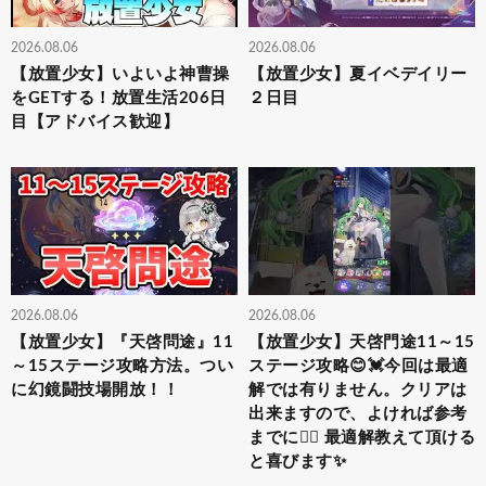
2026.08.06
2026.08.06
【放置少女】いよいよ神曹操
【放置少女】夏イベデイリー
をGETする！放置生活206日
２日目
目【アドバイス歓迎】
2026.08.06
2026.08.06
【放置少女】『天啓問途』11
【放置少女】天啓門途11～15
～15ステージ攻略方法。つい
ステージ攻略😊💓今回は最適
に幻鏡闘技場開放！！
解では有りません。クリアは
出来ますので、よければ参考
までに🙇‍♀️ 最適解教えて頂ける
と喜びます✨