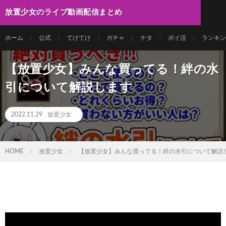
放置少女のライブ動画配信まとめ
ホーム
公式
てけてけ
ガチャ
ナタ
ポイ活
ランキン
【放置少女】みんな買ってる！絆の水
引について解説します
2022.11.29
放置少女
HOME
放置少女
【放置少女】みんな買ってる！絆の水引について解説