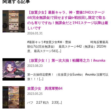
関連する記事
【放置少女】最新キャラ、神・曹操1940ステージ
68(完全無課金)で回せます🤗✨戦役回し限定で取る
のも有りですね！無課金だと1941ステージ以降は厳
しいです
2026.01.31
#最新キャラ#放置少女#神・曹操 時海反響最高
順位7位(完全無課金) 最高ステージ442（無課金）2023年
度。 最高ステージ561[…]
［放置少女！］第一次大抽！帕爾塔之力！#eureka
2023.08.23
第一次抽得這麼爽！ （在放置少女Eureka） #eureka 沒圖可以
放！！！[…]
放置少女 異境軍勢84
2023.05.25
バフ 2:27 戦力 2:33[…]