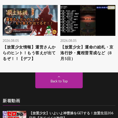
2026.08.05
2026.08.05
【放置少女情報】運営さんか
【放置少女】運命の絵札・京
らのヒント！もう答えが出て
洛行抄・魔程普育成など（8
るぞ！！【デフ】
月5日）
Back to Top
新着動画
【放置少女】いよいよ神曹操をGETする！放置生活206