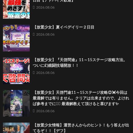
日目【アドバイス歓迎】
2026.08.06
【放置少女】夏イベデイリー２日目
2026.08.06
【放置少女】『天啓問途』11～15ステージ攻略方法。
ついに幻鏡闘技場開放！！
2026.08.06
【放置少女】天啓門途11～15ステージ攻略😊💓今回は
最適解では有りません。クリアは出来ますので、よけれ
ば参考までに🙇‍♀️ 最適解教えて頂けると喜びます✨
2026.08.06
【放置少女情報】運営さんからのヒント！もう答えが出
てるぞ！！【デフ】