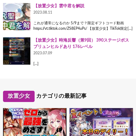
【放置少女】雲中君を解説
2023.08.11
これが通常になるのか 5/9まで？限定ギフトコード動画
https://vt.tiktok.com/ZS8EP4uPs/ 【放置少女】TikTok限定[…]
【放置少女】時海反響（第9回） 390ステージボス
ブリュンヒルドあり 176レベル
2023.07.09
[…]
放置少女
カテゴリの最新記事