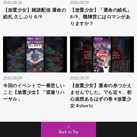
2026.08.10
2026.08.09
【放置少女】雑談配信 運命の
【放置少女】「運命の絵札」
絵札 久しぶり 8/9
8/9、魏陣営にはロマンがあ
りますか？
2026.08.09
2026.08.09
今回のイベントで一番悲しい
【放置少女】運命の糸つかえ
こと【放置少女】「巡遊リハ
ませんでした。でも近々、初
ーサル」
心追想あるはずの巻 #放置少
女 #shorts
Back to Top