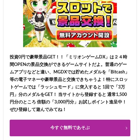
投資0円で豪華景品GET！！「ミリオンゲームDX」は２４時
間OPENの景品交換ができるゲームサイトだよ。普通のゲー
ムアプリなどと違い、MGDXでは貯めたメダルを「Bitcash」
等の電子マネーや豪華景品と交換できちゃうよ！特にスロッ
トゲームでは「ラッシュモード」に突入すると 1回で「3万
円」分のメダルをGET！ 当サイトから登録すると 通常1,500
円分のところ 倍額の「3,000円分」お試しポイント進呈中！
ぜひ登録して遊んでみてね！
今すぐ無料であそぶ