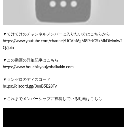
▼てけてけのチャンネルメンバーに入りたい方はこちらから
https://www.youtube.com/channel/UCVbf6gM8PeJGSkMkDMmlw2
Q/join
▼この動画の詳細記事はこちら
https://www.houchisyoujyohaikakin.com
▼ランゼロのディスコード
https://discord.gg/3enB5E28Tv
▼これまでメンバーシップに投稿している動画はこちら