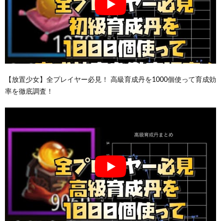
【放置少女】全プレイヤー必見！ 高級育成丹を1000個使って育成効
率を徹底調査！