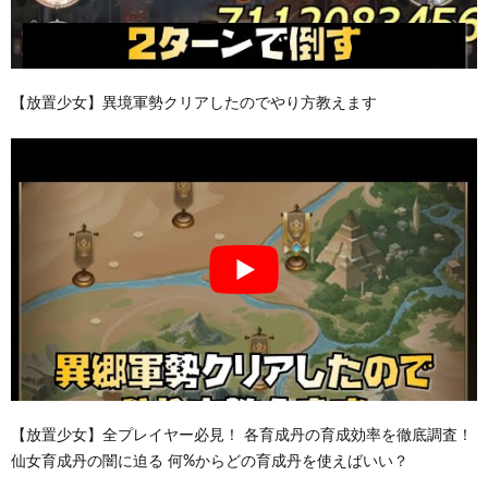
【放置少女】異境軍勢クリアしたのでやり方教えます
【放置少女】全プレイヤー必見！ 各育成丹の育成効率を徹底調査！
仙女育成丹の闇に迫る 何%からどの育成丹を使えばいい？