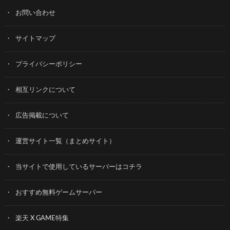
お問い合わせ
サイトマップ
プライバシーポリシー
相互リンクについて
広告掲載について
運営サイト一覧（まとめサイト）
当サイトで使用しているサーバーはコチラ
おすすめ無料ゲームサーバー
楽天 X GAME特集