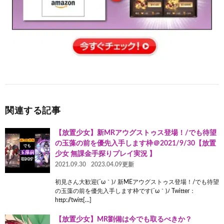
関連する記事
【放置少女】新MRアウグストゥス登場！/でも待望
の玉藻の前を優先入手します枠＠2021/9/30【放置
少女 無課金手探りプレイ実況 】
2021.09.30
2023.04.09更新
初見さん大歓迎(´ω｀)ﾉ 新MEアウグストゥス登場！/でも待望
の玉藻の前を優先入手します枠です(´ω｀)ﾉ Twitter：
http://twitt[…]
【放置少女】MR劉備は今でも取るべきか？