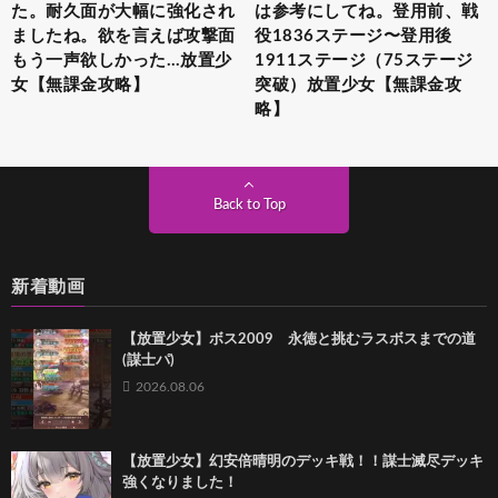
た。耐久面が大幅に強化され
は参考にしてね。登用前、戦
ましたね。欲を言えば攻撃面
役1836ステージ〜登用後
もう一声欲しかった…放置少
1911ステージ（75ステージ
女【無課金攻略】
突破）放置少女【無課金攻
略】
Back to Top
新着動画
【放置少女】ボス2009 永徳と挑むラスボスまでの道
(謀士パ)
2026.08.06
【放置少女】幻安倍晴明のデッキ戦！！謀士滅尽デッキ
強くなりました！