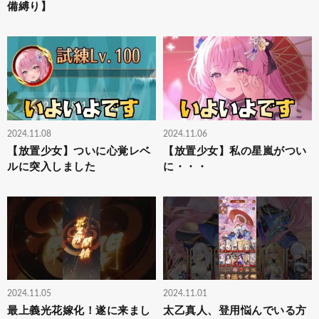
備縛り】
2024.11.08
2024.11.06
【放置少女】ついに心覚レベ
【放置少女】私の星嵐がつい
ルに突入しました
に・・・
2024.11.05
2024.11.01
最上義光花嫁化！遂に来まし
太乙真人、登用悩んでいる方