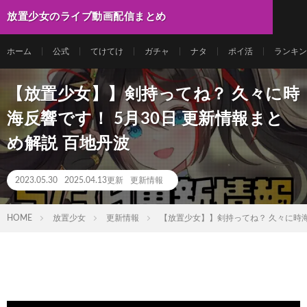
放置少女のライブ動画配信まとめ
ホーム
公式
てけてけ
ガチャ
ナタ
ポイ活
ランキン
【放置少女】】剣持ってね？ 久々に時
海反響です！ 5月30日 更新情報まと
め解説 百地丹波
2023.05.30
2025.04.13更新
更新情報
HOME
放置少女
更新情報
【放置少女】】剣持ってね？ 久々に時海