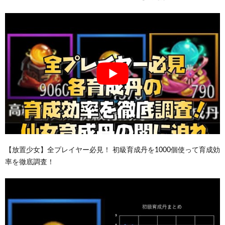
【放置少女】全プレイヤー必見！ 初級育成丹を1000個使って育成効
率を徹底調査！