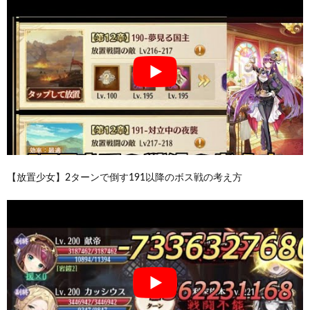
【放置少女】2ターンで倒す191以降のボス戦の考え方