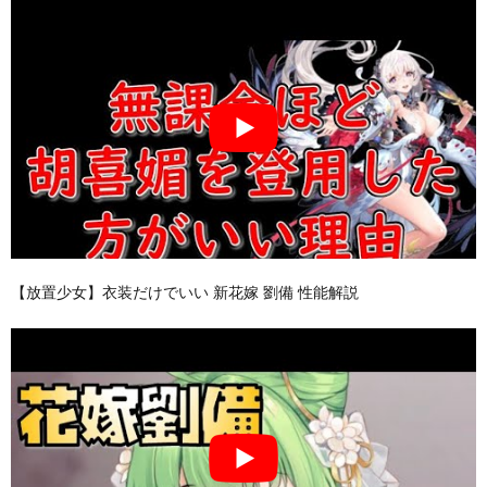
【放置少女】衣装だけでいい 新花嫁 劉備 性能解説