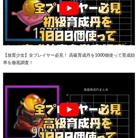
【放置少女】全プレイヤー必見！ 高級育成丹を1000個使って育成効
率を徹底調査！