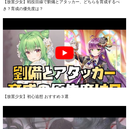
【放置少女】戦役目線で劉備とアタッカー、どちらを育成するべ
き？育成の優先度は？
【放置少女】初心追想 おすすめ３選