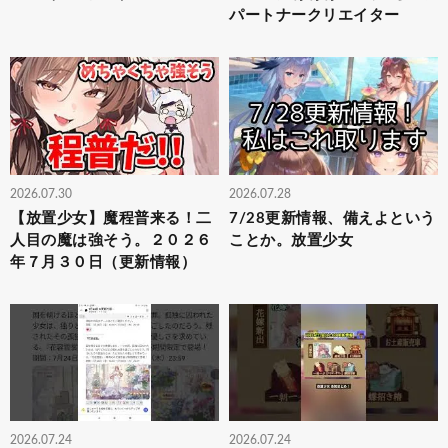
パートナークリエイター
2026.07.30
2026.07.28
【放置少女】魔程普来る！二
7/28更新情報、備えよという
人目の魔は強そう。２０２６
ことか。放置少女
年７月３０日（更新情報）
2026.07.24
2026.07.24