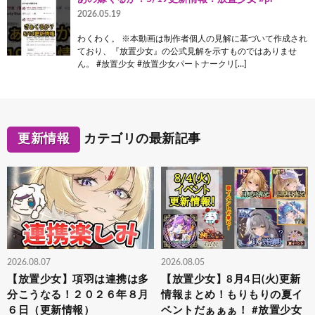
2026.05.19
わくわく。 ※本動画は制作者個人の見解に基づいて作成され
ており、『放置少女』の公式見解を示すものではありませ
ん。 #放置少女 #放置少女パートナークリ[…]
更新情報
カテゴリの最新記事
2026.08.07
2026.08.05
【放置少女】項羽は連携は多
【放置少女】8月4日(火)更新
分こうなる！２０２６年８月
情報まとめ！もりもりの夏イ
６日（更新情報）
ベントだぁぁぁ！ #放置少女