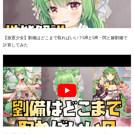
【放置少女】劉備はどこまで取ればいい？URとUR・閃と嫁劉備で
計算してみた