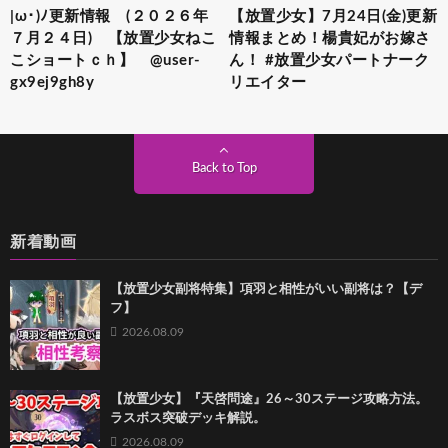
|ω･)ﾉ更新情報 (２０２６年
【放置少女】7月24日(金)更新
７月２４日) 【放置少女ねこ
情報まとめ！楊貴妃がお嫁さ
こショートｃｈ】 @user-
ん！ #放置少女パートナーク
gx9ej9gh8y
リエイター
Back to Top
新着動画
【放置少女副将特集】項羽と相性がいい副将は？【デ
フ】
2026.08.09
【放置少女】『天啓問途』26～30ステージ攻略方法。
ラスボス突破デッキ解説。
2026.08.09