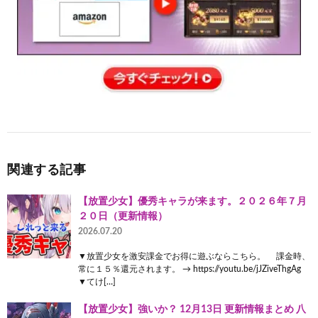
関連する記事
【放置少女】優秀キャラが来ます。２０２６年７月
２０日（更新情報）
2026.07.20
▼放置少女を激安課金でお得に遊ぶならこちら。 課金時、
常に１５％還元されます。 → https://youtu.be/jJZiveThgAg
▼てけ[…]
【放置少女】強いか？ 12月13日 更新情報まとめ 八