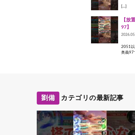
[…]
【放置
97】
2026.05
205
奥義97
劉備
カテゴリの最新記事