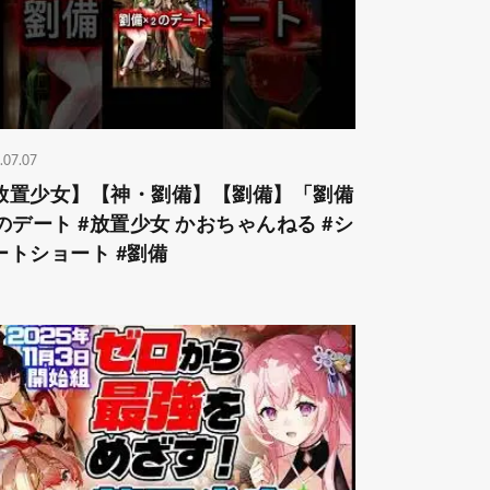
.07.07
放置少女】【神・劉備】【劉備】「劉備
2のデート #放置少女 かおちゃんねる #シ
ートショート #劉備