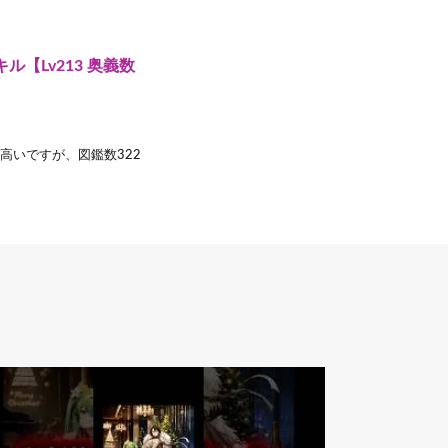
ル【Lv213 奥義数
高いですが、図鑑数322