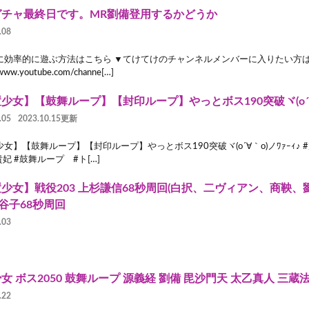
ガチャ最終日です。MR劉備登用するかどうか
.08
に効率的に遊ぶ方法はこちら ▼てけてけのチャンネルメンバーに入りたい方
/www.youtube.com/channe[…]
少女】【鼓舞ループ】【封印ループ】やっとボス190突破ヾ(o´∀｀
.05
2023.10.15更新
女】【鼓舞ループ】【封印ループ】やっとボス190突破ヾ(o´∀｀o)ノﾜｧｰｨ♪ #
貴妃 #鼓舞ループ #ト[…]
少女】戦役203 上杉謙信68秒周回(白択、二ヴィアン、商鞅、
鬼谷子68秒周回
.03
女 ボス2050 鼓舞ループ 源義経 劉備 毘沙門天 太乙真人 三蔵
.22