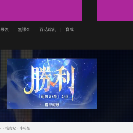
最強
無課金
百花繚乱
育成
アン・楊貴妃・小松姫