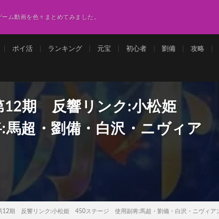
ゲーム動画を色々まとめてみました。
ポイ活
ランキング
元宝
初心者
劉備
攻略
第12期 反響リンク:小松姫
将:馬超・劉備・白沢・ニヴィア
12期 反響リンク:小松姫 450ステージ 使用副将:馬超・劉備・白沢・ニヴィ