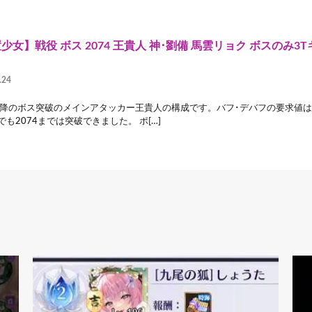
少女】戦役 ボス 2074 王貴人 神･劉備 馬雲リョク ボスのみ3Tキ
.24
1以降のボス突破のメインアタッカー王貴人の構成です。バフ･デバフの要求値は
でも2074までは突破できました。 ポ[…]