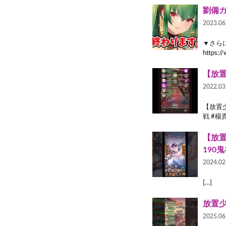
劉備
2023.06
▼さら
https:/
【放置
2022.03
【放置少
戦 #楊
【放置
190
2024.02
[…]
放置少
2025.06