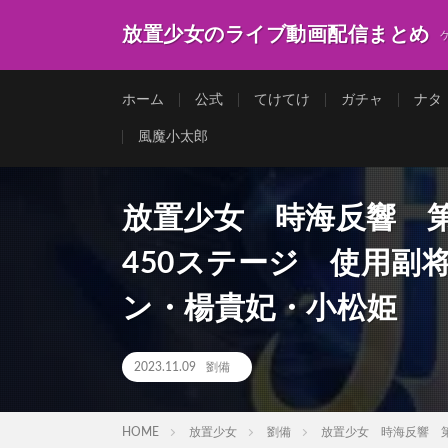
放置少女のライブ動画配信まとめ
ホーム
公式
てけてけ
ガチャ
ナタ
風魔小太郎
放置少女 時海反響 
450ステージ 使用副
ン・楊貴妃・小松姫
2023.11.09
劉備
HOME
放置少女
劉備
放置少女 時海反響 第