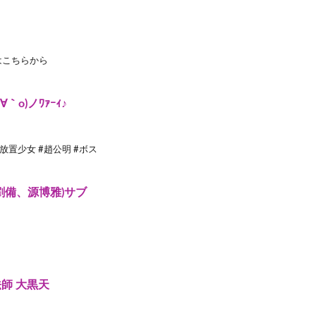
はこちらから
o)ノﾜｧｰｨ♪
放置少女 #趙公明 #ボス
劉備、源博雅)サブ
法師 大黒天