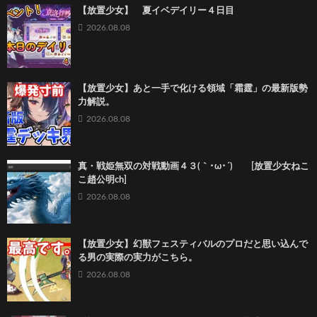
【放置少女】 夏イベデイリー４日目
2026.08.08
【放置少女】あと一手で化ける領域「霜霆」の最新版勢
力解説。
2026.08.08
真・戦姫無双の対戦動画４３(｀･ω･´)ゞ [放置少女ねこ
こ趙公明ch]
2026.08.08
【放置少女】幻獣フェスティバルのプロだと思い込んで
る男の実際の実力がこちら。
2026.08.08