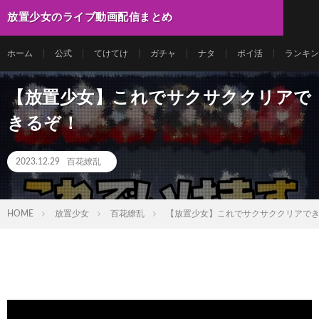
放置少女のライブ動画配信まとめ
ホーム
公式
てけてけ
ガチャ
ナタ
ポイ活
ランキン
【放置少女】これでサクサククリアで
きるぞ！
2023.12.29
百花繚乱
HOME
放置少女
百花繚乱
【放置少女】これでサクサククリアで