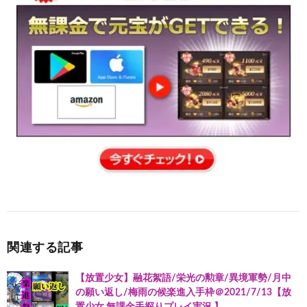
関連する記事
【放置少女】融花絮語/栄光の勲章/異境軍勢/月中
の願い返し/梅雨の候楽進入手枠＠2021/7/13【放
置少女 無課金手探りプレイ実況 】