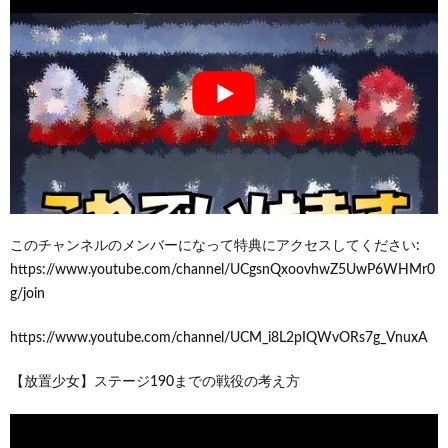
このチャンネルのメンバーになって特典にアクセスしてください:
https://www.youtube.com/channel/UCgsnQxoovhwZ5UwP6WHMr0
g/join
https://www.youtube.com/channel/UCM_i8L2pIQWvORs7g_VnuxA
【放置少女】ステージ190までの戦役の考え方