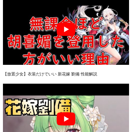
【放置少女】衣装だけでいい 新花嫁 劉備 性能解説