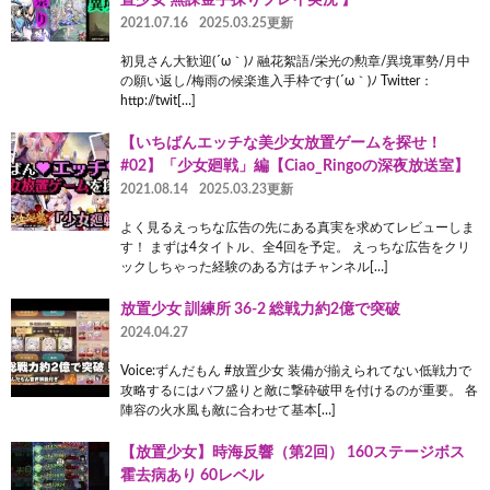
2021.07.16
2025.03.25更新
初見さん大歓迎(´ω｀)ﾉ 融花絮語/栄光の勲章/異境軍勢/月中
の願い返し/梅雨の候楽進入手枠です(´ω｀)ﾉ Twitter：
http://twit[…]
【いちばんエッチな美少女放置ゲームを探せ！
#02】「少女廻戦」編【Ciao_Ringoの深夜放送室】
2021.08.14
2025.03.23更新
よく見るえっちな広告の先にある真実を求めてレビューしま
す！ まずは4タイトル、全4回を予定。 えっちな広告をクリ
ックしちゃった経験のある方はチャンネル[…]
放置少女 訓練所 36-2 総戦力約2億で突破
2024.04.27
Voice:ずんだもん #放置少女 装備が揃えられてない低戦力で
攻略するにはバフ盛りと敵に撃砕破甲を付けるのが重要。 各
陣容の火水風も敵に合わせて基本[…]
【放置少女】時海反響（第2回） 160ステージボス
霍去病あり 60レベル