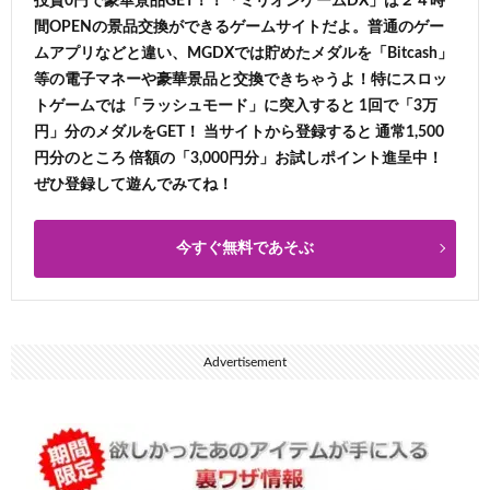
投資0円で豪華景品GET！！「ミリオンゲームDX」は２４時
間OPENの景品交換ができるゲームサイトだよ。普通のゲー
ムアプリなどと違い、MGDXでは貯めたメダルを「Bitcash」
等の電子マネーや豪華景品と交換できちゃうよ！特にスロッ
トゲームでは「ラッシュモード」に突入すると 1回で「3万
円」分のメダルをGET！ 当サイトから登録すると 通常1,500
円分のところ 倍額の「3,000円分」お試しポイント進呈中！
ぜひ登録して遊んでみてね！
今すぐ無料であそぶ
Advertisement