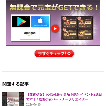
関連する記事
【放置少女】6月16日(火)更新予想✨ イベント2週目
です！ #放置少女パートナークリエイター
2026.06.15