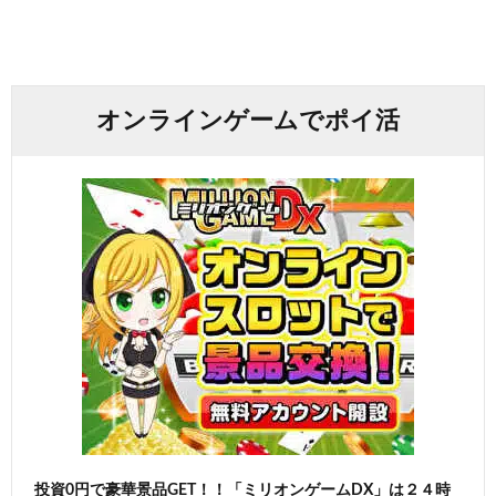
オンラインゲームでポイ活
投資0円で豪華景品GET！！「ミリオンゲームDX」は２４時