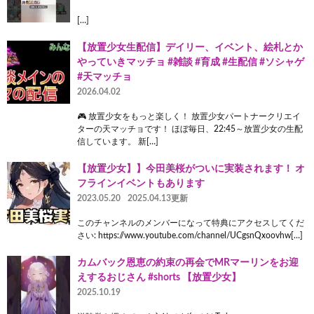
[…]
【放置少女生配信】デイリー、イベント、絵札とか
やっていきマッチョ #雑談 #育成 #生配信 #ソシャゲ
#天マッチョ
2026.04.02
🎮 放置少女をもっと楽しく！ 放置少女パートナークリエイ
ターの天マッチョです！ ほぼ毎日、22:45～放置少女の生配
信しています。 新[…]
【放置少女】】今田美桜がついに実装されます！ オ
フラインイベントもあります
2023.05.20
2025.04.13更新
このチャンネルのメンバーになって特典にアクセスしてくだ
さい: https://www.youtube.com/channel/UCgsnQxoovhw[…]
カムバック恩恵の約束の再会でMRマーリンをお迎
えするおじさん #shorts 【放置少女】
2025.10.19