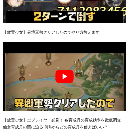
【放置少女】異境軍勢クリアしたのでやり方教えます
【放置少女】全プレイヤー必見！ 各育成丹の育成効率を徹底調査！
仙女育成丹の闇に迫る 何%からどの育成丹を使えばいい？