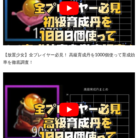
【放置少女】全プレイヤー必見！ 高級育成丹を1000個使って育成効
率を徹底調査！