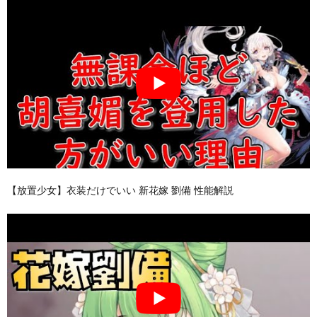
【放置少女】衣装だけでいい 新花嫁 劉備 性能解説