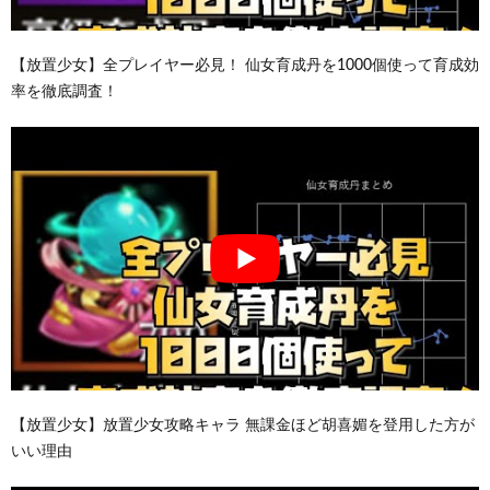
【放置少女】全プレイヤー必見！ 仙女育成丹を1000個使って育成効
率を徹底調査！
【放置少女】放置少女攻略キャラ 無課金ほど胡喜媚を登用した方が
いい理由