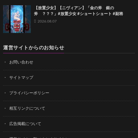
【放置少女】【ニヴィアン】「金の斧 銀の
斧 ？？？」#放置少女 #ショートショート #副将
2026.08.07
運営サイトからのお知らせ
お問い合わせ
サイトマップ
プライバシーポリシー
相互リンクについて
広告掲載について