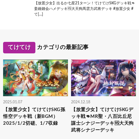
【放置少女】出るか七星21ターン！てけてけSKGデッキ戦👊
姜維鍾会ハメデッキ🆚大天狗馬雲力武将デッキ #放置少女 #
て[…]
てけてけ
カテゴリの最新記事
2025.01.07
2024.12.18
【放置少女】てけてけSKG孫
【放置少女】てけてけSKGデ
悟空デッキ戦（新BGM）
ッキ戦👊MR聖・八百比丘尼
2025/1/2切磋、1/7収録
謀士シナジーデッキ🆚大天狗
武将シナジーデッキ