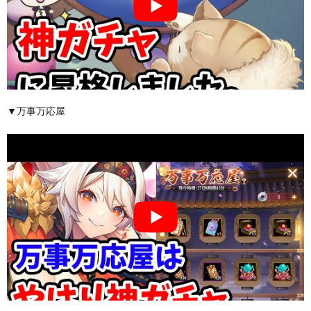
▼万事万応屋