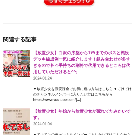
関連する記事
【放置少女】白沢の序盤から195までのボスと戦役
デッキ編成例一気に紹介します！組み合わせが多す
ぎるので各々手持ちの副将で代用できるところは代
用していただけると^^;
2024.01.24
▼放置少女を激安課金でお得に遊ぶ方法はこちら ▼てけてけ
のチャンネルメンバーに入りたい方はこちらから
https://www.youtube.com/[…]
【放置少女】年始から放置少女が荒れてたみたいで
す。
2024.01.04
▼てけてけのチャンネルメンバーに入りたい方はこちらから