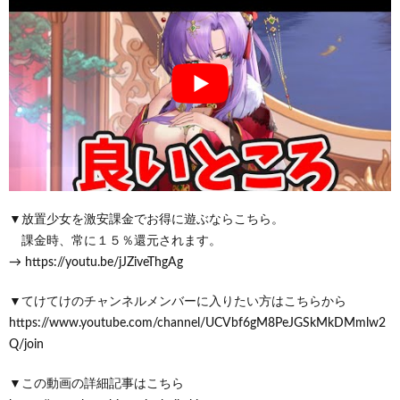
▼放置少女を激安課金でお得に遊ぶならこちら。
課金時、常に１５％還元されます。
→ https://youtu.be/jJZiveThgAg
▼てけてけのチャンネルメンバーに入りたい方はこちらから
https://www.youtube.com/channel/UCVbf6gM8PeJGSkMkDMmlw2
Q/join
▼この動画の詳細記事はこちら