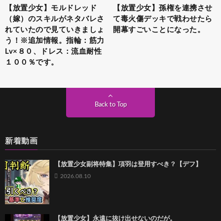
【放置少女】モルドレッド
【放置少女】孫権を連携させ
（嫁）のスキルがネタバレさ
て毒火傷デッキで戦わせたら
れていたので見ていきましょ
開幕すごいことになった。
う！※追加情報。指輪：筋力
Lv×８０、ドレス：流血耐性
１００％です。
Back to Top
新着動画
【放置少女副将特集】項羽は登用すべき？【デフ】
2026.08.10
【放置少女】永遠に抜け出せないのだが。