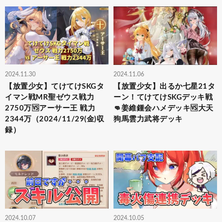
2024.11.30
2024.11.06
【放置少女】てけてけSKGタ
【放置少女】出るか七星21タ
イマン戦MR聖ゼウス戦力
ーン！てけてけSKGデッキ戦
2750万🆚アーサー王 戦力
👊姜維鍾会ハメデッキ🆚大天
2344万（2024/11/29(金)収
狗馬雲力武将デッキ
録）
2024.10.07
2024.10.05