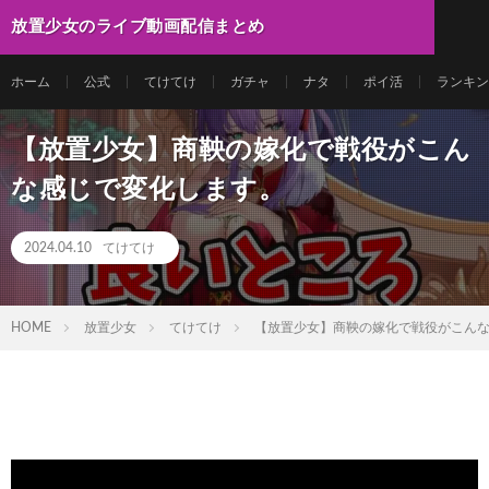
放置少女のライブ動画配信まとめ
ホーム
公式
てけてけ
ガチャ
ナタ
ポイ活
ランキン
【放置少女】商鞅の嫁化で戦役がこん
な感じで変化します。
2024.04.10
てけてけ
HOME
放置少女
てけてけ
【放置少女】商鞅の嫁化で戦役がこん