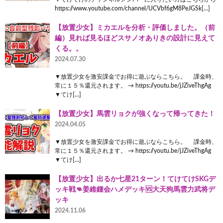
https://www.youtube.com/channel/UCVbf6gM8PeJGSk[…]
【放置少女】ミカエルを分析・評価しました。（前
編）見れば見るほどスサノオありきの設計に見えて
くる。。
2024.07.30
▼放置少女を激安課金でお得に遊ぶならこちら。 課金時、
常に１５％還元されます。 → https://youtu.be/jJZiveThgAg
▼てけ[…]
【放置少女】馬雲リョクが強くなって帰ってきた！
2024.04.05
▼放置少女を激安課金でお得に遊ぶならこちら。 課金時、
常に１５％還元されます。 → https://youtu.be/jJZiveThgAg
▼てけ[…]
【放置少女】出るか七星21ターン！てけてけSKGデ
ッキ戦👊姜維鍾会ハメデッキ🆚大天狗馬雲力武将デ
ッキ
2024.11.06