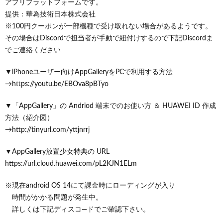
アプリプラットフォームです。
提供：華為技術日本株式会社
※100円クーポンが一部機種で受け取れない場合があるようです。
その場合はDiscordで担当者が手動で紐付けするので下記Discordま
でご連絡ください
▼iPhoneユーザー向けAppGalleryをPCで利用する方法
→https://youtu.be/EBOva8pBTyo
▼「AppGallery」の Andriod 端末でのお使い方 ＆ HUAWEI ID 作成
方法（紹介図）
→http://tinyurl.com/yttjnrrj
▼AppGallery放置少女特典の URL
https://url.cloud.huawei.com/pL2KJN1ELm
※現在android OS 14にて課金時にローディングが入り
時間がかかる問題が発生中。
詳しくは下記ディスコ―ドでご確認下さい。