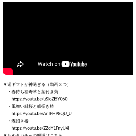
▼週ギフトが神過ぎる（動画３つ）
・春待ち福寿草と葉付き菊
https://youtu.be/uSloZl5Y060
・風舞い緋桜と蝶招き椿
https://youtu.be/AnIPHP8QU_U
・蝶招き椿
https://youtu.be/ZZdY1FnyU4I
▼たぬきガチャの解説はこちら