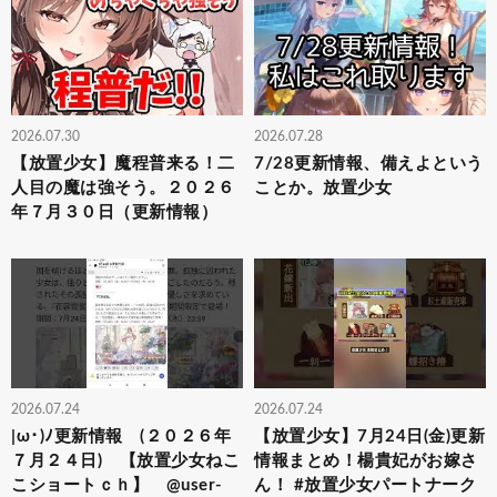
2026.07.30
2026.07.28
【放置少女】魔程普来る！二
7/28更新情報、備えよという
人目の魔は強そう。２０２６
ことか。放置少女
年７月３０日（更新情報）
2026.07.24
2026.07.24
|ω･)ﾉ更新情報 (２０２６年
【放置少女】7月24日(金)更新
７月２４日) 【放置少女ねこ
情報まとめ！楊貴妃がお嫁さ
こショートｃｈ】 @user-
ん！ #放置少女パートナーク