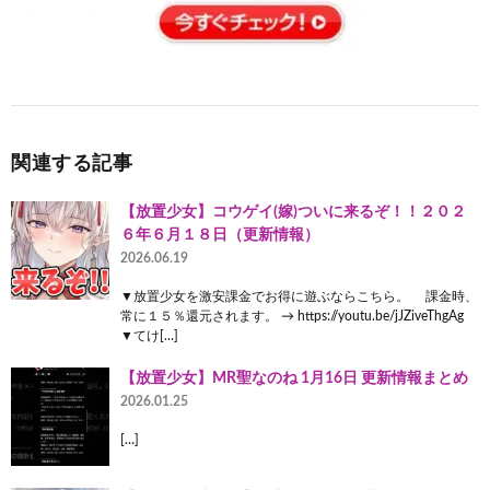
関連する記事
【放置少女】コウゲイ(嫁)ついに来るぞ！！２０２
６年６月１８日（更新情報）
2026.06.19
▼放置少女を激安課金でお得に遊ぶならこちら。 課金時、
常に１５％還元されます。 → https://youtu.be/jJZiveThgAg
▼てけ[…]
【放置少女】MR聖なのね 1月16日 更新情報まとめ
2026.01.25
[…]