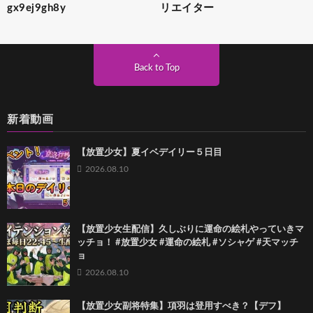
gx9ej9gh8y
リエイター
Back to Top
新着動画
【放置少女】夏イベデイリー５日目
2026.08.10
【放置少女生配信】久しぶりに運命の絵札やっていきマ
ッチョ！ #放置少女 #運命の絵札 #ソシャゲ #天マッチ
ョ
2026.08.10
【放置少女副将特集】項羽は登用すべき？【デフ】