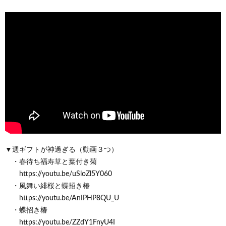
▼週ギフトが神過ぎる（動画３つ）
・春待ち福寿草と葉付き菊
https://youtu.be/uSloZl5Y060
・風舞い緋桜と蝶招き椿
https://youtu.be/AnIPHP8QU_U
・蝶招き椿
https://youtu.be/ZZdY1FnyU4I