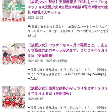
【放置少女生配信】更新情報見て絵札をやっていき
マッチョ #放置少女 #生配信 #雑談 #育成 #運命の絵
札 #絵札 #天マッチョ
2025.12.02
🎮 放置少女をもっと楽しく！ 放置少女パートナークリエイ
ターの天マッチョです！ ほぼ毎日、夜に生配信しています👇
&#[…]
【放置少女】コウゲイも４ヶ月で再販とは。。あと
サブ最強のあのキャラが来ます。２０２４年２月１
９日（更新情報）
2024.02.20
2025.04.13更新
▼放置少女を激安課金でお得に遊ぶならこちら。 課金時、
常に１５％還元されます。 → https://youtu.be/jJZiveThgAg
▼Ap[…]
【放置少女】優秀な副将ががっつり来ます！２０２
６年５月１８日（更新情報）
2026.05.19
▼放置少女を激安課金でお得に遊ぶならこちら。 課金時、