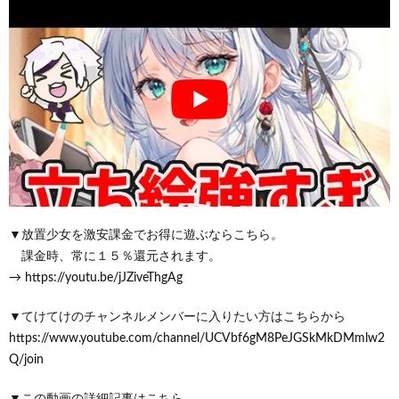
▼放置少女を激安課金でお得に遊ぶならこちら。
課金時、常に１５％還元されます。
→ https://youtu.be/jJZiveThgAg
▼てけてけのチャンネルメンバーに入りたい方はこちらから
https://www.youtube.com/channel/UCVbf6gM8PeJGSkMkDMmlw2
Q/join
▼この動画の詳細記事はこちら