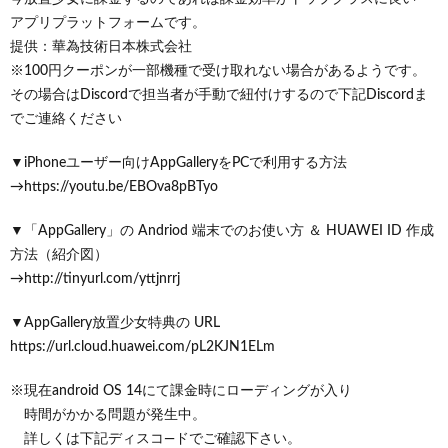
アプリプラットフォームです。
提供：華為技術日本株式会社
※100円クーポンが一部機種で受け取れない場合があるようです。
その場合はDiscordで担当者が手動で紐付けするので下記Discordま
でご連絡ください
▼iPhoneユーザー向けAppGalleryをPCで利用する方法
→https://youtu.be/EBOva8pBTyo
▼「AppGallery」の Andriod 端末でのお使い方 ＆ HUAWEI ID 作成
方法（紹介図）
→http://tinyurl.com/yttjnrrj
▼AppGallery放置少女特典の URL
https://url.cloud.huawei.com/pL2KJN1ELm
※現在android OS 14にて課金時にローディングが入り
時間がかかる問題が発生中。
詳しくは下記ディスコ―ドでご確認下さい。