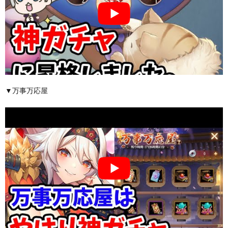
▼万事万応屋