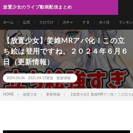
放置少女のライブ動画配信まとめ
ホーム
公式
てけてけ
ガチャ
ナタ
ポイ活
ランキン
【放置少女】姜維MRアバ化！この立
ち絵は登用ですね。２０２４年６月６
日（更新情報）
2024.06.06
2025.04.13更新
更新情報
HOME
放置少女
更新情報
【放置少女】姜維MRアバ化！この立ち