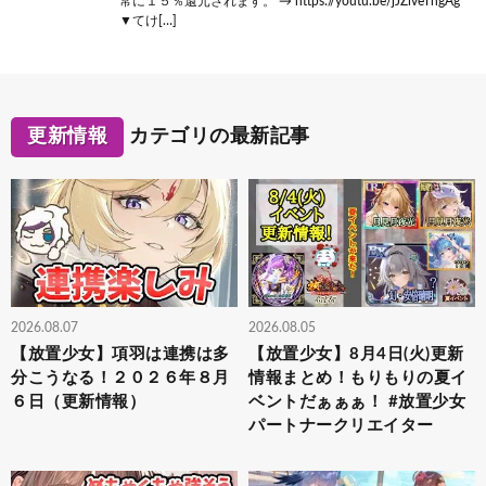
常に１５％還元されます。 → https://youtu.be/jJZiveThgAg
▼てけ[…]
更新情報
カテゴリの最新記事
2026.08.07
2026.08.05
【放置少女】項羽は連携は多
【放置少女】8月4日(火)更新
分こうなる！２０２６年８月
情報まとめ！もりもりの夏イ
６日（更新情報）
ベントだぁぁぁ！ #放置少女
パートナークリエイター