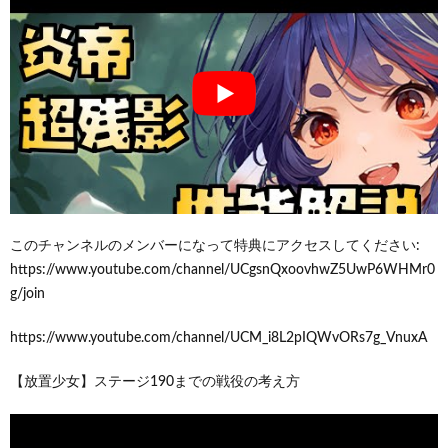
このチャンネルのメンバーになって特典にアクセスしてください:
https://www.youtube.com/channel/UCgsnQxoovhwZ5UwP6WHMr0
g/join
https://www.youtube.com/channel/UCM_i8L2pIQWvORs7g_VnuxA
【放置少女】ステージ190までの戦役の考え方