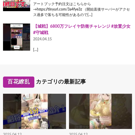
アートブック予約注文はこちらから
→https://tinyurl.com/3a4fye3z （開始直後サーバーがアクセ
ス過多で落ちる可能性があるので[…]
【城戦】6800万フレイヤ防衛チャレンジ #放置少女
#守城戦
2024.04.15
[…]
百花繚乱
カテゴリの最新記事
2025.04.12
2025.04.12