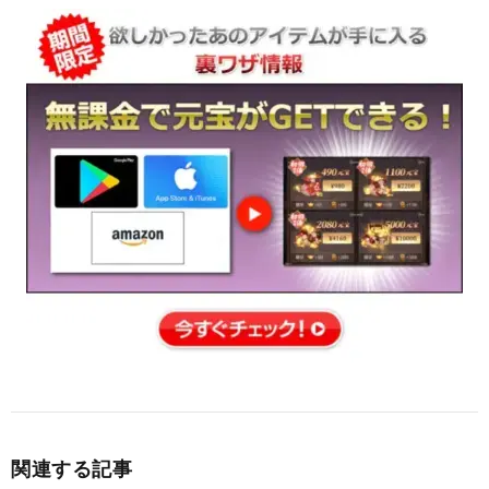
関連する記事