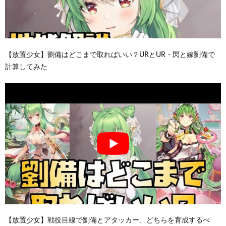
【放置少女】劉備はどこまで取ればいい？URとUR・閃と嫁劉備で
計算してみた
【放置少女】戦役目線で劉備とアタッカー、どちらを育成するべ