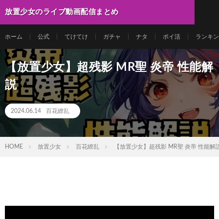
放置少女のライブ動画配信まとめ
ホーム
公式
てけてけ
ガチャ
ナタ
ポイ活
ランキン
【放置少女】超残影 MR聖 炎帝 性能解
説
2024.06.14
百花繚乱
HOME
放置少女
百花繚乱
【放置少女】超残影 MR聖 炎帝 性能解