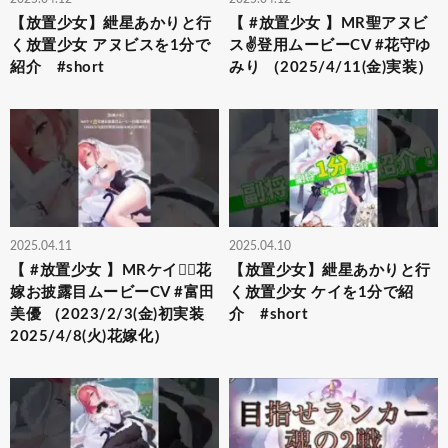
【放置少女】紲星あかりと行
【 #放置少女 】MR聖アヌビ
く放置少女 アヌビスを1分で
ス✌️登用ムービーCV #花守ゆ
紹介 #short
みり （2025/4/11(金)実装）
2025.04.11
2025.04.10
【 #放置少女 】MRケイ👰‍♀️花
【放置少女】紲星あかりと行
嫁お披露目ムービーCV #富田
く放置少女 ケイを1分で紹
美優 （2023/2/3(金)初実装
介 #short
2025/4/8(火)花嫁化）