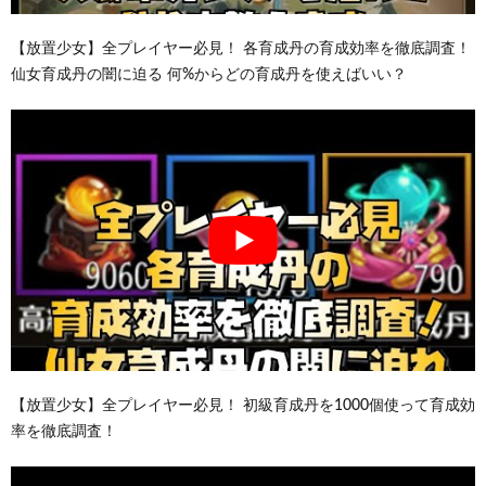
【放置少女】全プレイヤー必見！ 各育成丹の育成効率を徹底調査！
仙女育成丹の闇に迫る 何%からどの育成丹を使えばいい？
【放置少女】全プレイヤー必見！ 初級育成丹を1000個使って育成効
率を徹底調査！