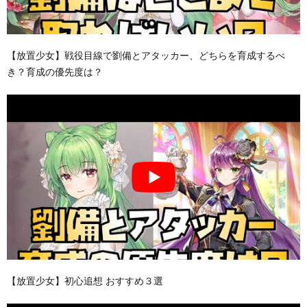
【放置少女】戦役目線で劉備とアタッカー、どちらを育成するべ
き？育成の優先度は？
【放置少女】初心追想 おすすめ３選