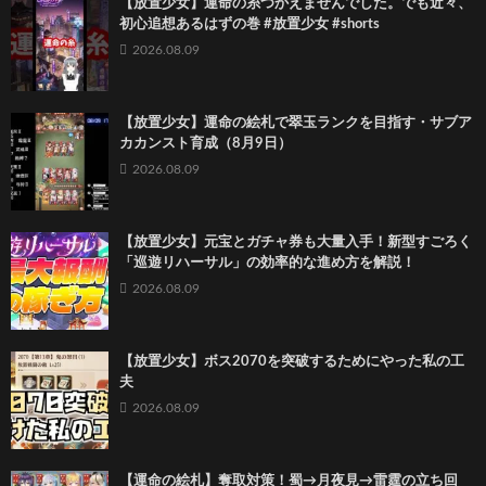
【放置少女】運命の糸つかえませんでした。でも近々、
初心追想あるはずの巻 #放置少女 #shorts
2026.08.09
【放置少女】運命の絵札で翠玉ランクを目指す・サブア
カカンスト育成（8月9日）
2026.08.09
【放置少女】元宝とガチャ券も大量入手！新型すごろく
「巡遊リハーサル」の効率的な進め方を解説！
2026.08.09
【放置少女】ボス2070を突破するためにやった私の工
夫
2026.08.09
【運命の絵札】奪取対策！蜀→月夜見→雷霆の立ち回