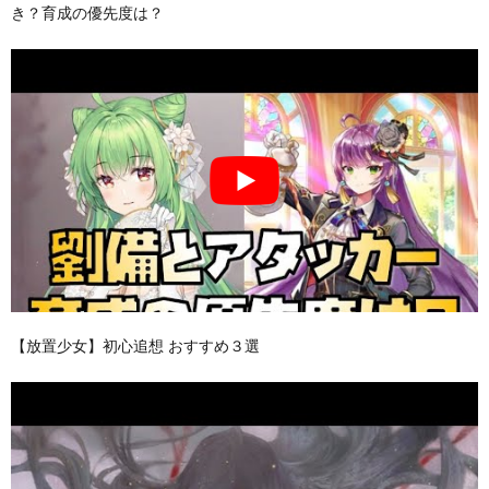
き？育成の優先度は？
【放置少女】初心追想 おすすめ３選