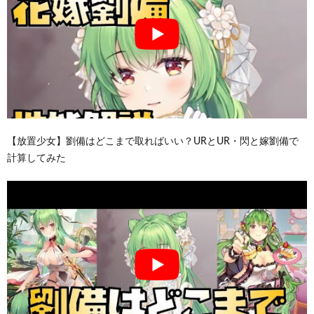
【放置少女】劉備はどこまで取ればいい？URとUR・閃と嫁劉備で
計算してみた