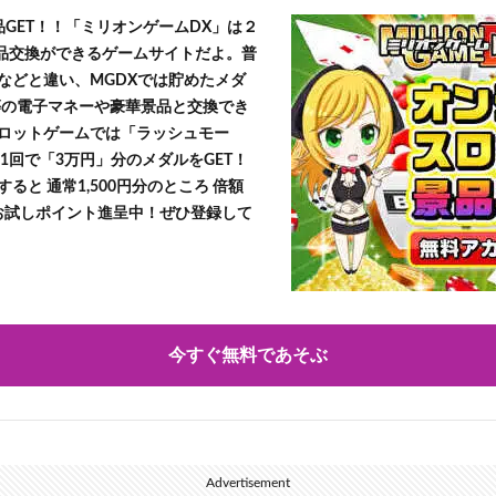
品GET！！「ミリオンゲームDX」は２
景品交換ができるゲームサイトだよ。普
などと違い、MGDXでは貯めたメダ
h」等の電子マネーや豪華景品と交換でき
ロットゲームでは「ラッシュモー
1回で「3万円」分のメダルをGET！
ると 通常1,500円分のところ 倍額
」お試しポイント進呈中！ぜひ登録して
今すぐ無料であそぶ
Advertisement