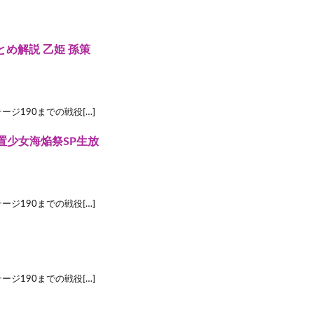
とめ解説 乙姫 孫策
女】ステージ190までの戦役[…]
置少女海焔祭SP生放
女】ステージ190までの戦役[…]
女】ステージ190までの戦役[…]