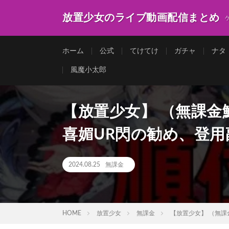
放置少女のライブ動画配信まとめ
ホーム
公式
てけてけ
ガチャ
ナタ
風魔小太郎
【放置少女】 （無課金
喜媚UR閃の勧め、登
2024.08.25
無課金
HOME
放置少女
無課金
【放置少女】 （無