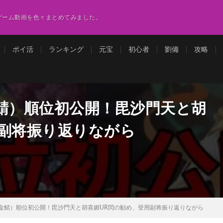
ゲーム動画を色々まとめてみました。
ポイ活
ランキング
元宝
初心者
劉備
攻略
鯖）順位初公開！毘沙門天と胡
用副将振り返りながら
課金鯖）順位初公開！毘沙門天と胡喜媚UR閃の勧め、登用副将振り返りながら