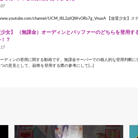
.07
://www.youtube.com/channel/UCM_i8L2pIQWvORs7g_VnuxA 【放置少
置少女】 （無課金）オーディンとバッファーのどちらを登用す
か！？
.17
オーディンの登用に関する動画です。無課金サーバーでの個人的な登用判断に
1つの意見として、副将を登用する際の参考にして[…]