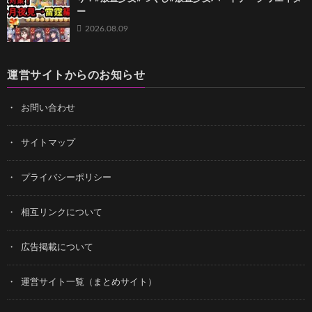
ー
2026.08.09
運営サイトからのお知らせ
お問い合わせ
サイトマップ
プライバシーポリシー
相互リンクについて
広告掲載について
運営サイト一覧（まとめサイト）