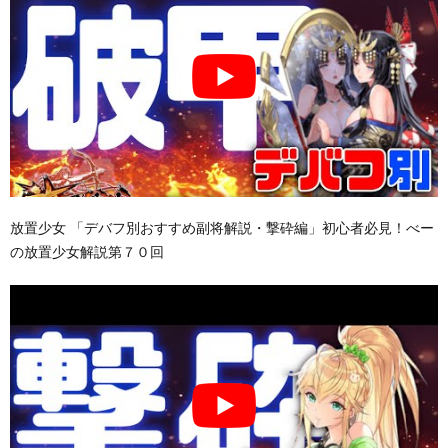
放置少女 「デバフ別おすすめ副将解説・撃砕編」初心者必見！べー
の放置少女解説第７０回