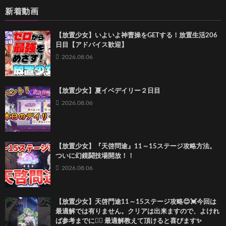
新着動画
【放置少女】いよいよ神曹操をGETする！放置生活206
日目【アドバイス歓迎】
2026.08.06
【放置少女】夏イベデイリー２日目
2026.08.06
【放置少女】『天啓問途』11～15ステージ攻略方法。
ついに幻鏡闘技場開放！！
2026.08.06
【放置少女】天啓門途11～15ステージ攻略😊💓今回は
最適解では有りません。クリアは出来ますので、よけれ
ば参考までに🙇‍♀️ 最適解教えて頂けると喜びます✨