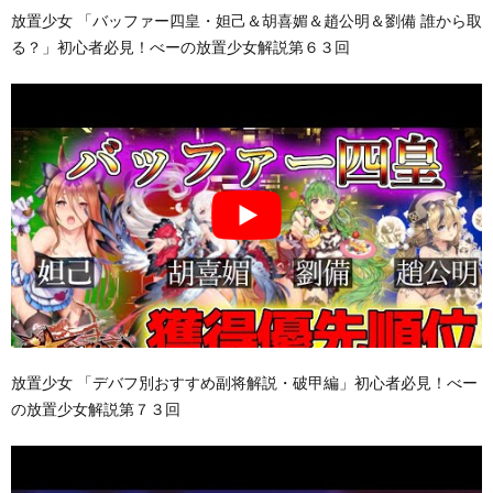
放置少女 「バッファー四皇・妲己＆胡喜媚＆趙公明＆劉備 誰から取
る？」初心者必見！べーの放置少女解説第６３回
放置少女 「デバフ別おすすめ副将解説・破甲編」初心者必見！べー
の放置少女解説第７３回