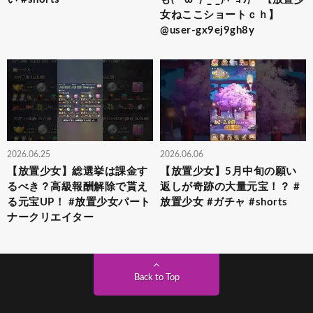
女ねここショートｃｈ】
@user-gx9ej9gh8y
2026.06.25
2026.06.06
【放置少女】総選挙は課金す
【放置少女】5月中旬の願い
るべき？高級報酬解除で貰え
返しが奇跡の大量元宝！？ #
る元宝UP！ #放置少女パート
放置少女 #ガチャ #shorts
ナークリエイター
Back to Top