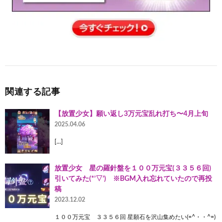
関連する記事
【放置少女】願い返し3万元宝乱れ打ち〜4月上旬
2025.04.06
[…]
放置少女 星の羅針盤を１００万元宝(３３５６回)
引いてみた(*’▽’) ※BGM入れ忘れていたので再投
稿
2023.12.02
１００万元宝 ３３５６回 星願石を沢山集めたい(=^・・^=)