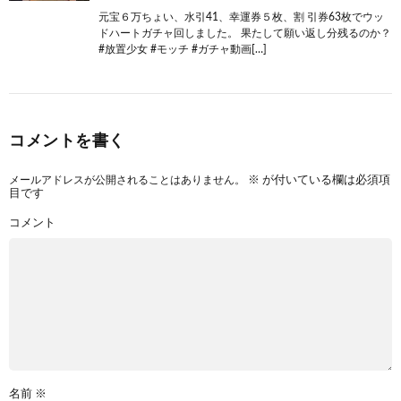
元宝６万ちょい、水引41、幸運券５枚、割 引券63枚でウッ
ドハートガチャ回しました。 果たして願い返し分残るのか？
#放置少女 #モッチ #ガチャ動画[…]
コメントを書く
メールアドレスが公開されることはありません。
※
が付いている欄は必須項
目です
コメント
名前
※