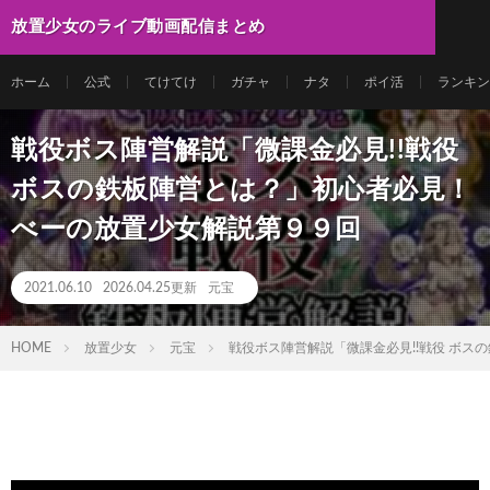
放置少女のライブ動画配信まとめ
ホーム
公式
てけてけ
ガチャ
ナタ
ポイ活
ランキン
戦役ボス陣営解説「微課金必見!!戦役
ボスの鉄板陣営とは？」初心者必見！
べーの放置少女解説第９９回
2021.06.10
2026.04.25更新
元宝
HOME
放置少女
元宝
戦役ボス陣営解説「微課金必見!!戦役 ボ