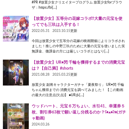
#PR #放置少女クリエイタープログラム 放置少女forブラウ
ザ：https://bi[…]
【放置少女】五等分の花嫁コラボ‼︎大量の元宝を使
ってでも三玖は入手する！
2022.05.31
2023.10.15更新
今回は放置少女で五等分の花嫁の映画開催によりコラボされ
ました！推しの中野三玖のために大量の元宝を使いました笑
無課金、微課金の方には厳しいコラボとはなり[…]
【放置少女】UR•閃 千輪を獲得するまでの消費元宝
は？【自己満】#shorts
2021.08.28
2025.03.25更新
放置少女 副将キャラクターガチャ「夏夜祭り」 UR•閃 千輪
ちゃん獲得までの 消費元宝を調べてみました！ 【この動画
の最大の注意点(欠点)】 ●UR歩[…]
ウッドハート、元宝６万ちょい、水引41、幸運券５
枚、割引券63枚で願い返し分残るのか？ʕ•ﻌ•ʔฅ(ガチ
ャ動画)
2024.03.26