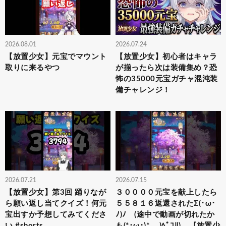
2026.08.01
2026.07.24
【放置少女】元宝でマウント
【放置少女】初心者はキャラ
取りに来るやつ
が揃ったら次は装備集め？恐
怖の35000元宝ガチャ混沌装
備チャレンジ！
2026.07.21
2026.07.15
【放置少女】第3回 踊りなが
３００００元宝を献上したら
ら願い返し当てクイズ！何元
５５８１６返還されたΣ(･ω･
宝出すか予想してみてくださ
ﾉ)ﾉ (途中で動画が切れたか
い #shorts
も(*･ω･)*_ _)ﾍﾟｺﾘ) 【放置少