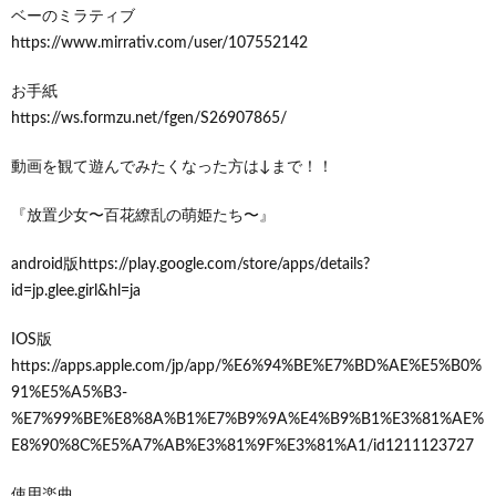
ベーのミラティブ
https://www.mirrativ.com/user/107552142
お手紙
https://ws.formzu.net/fgen/S26907865/
動画を観て遊んでみたくなった方は↓まで！！
『放置少女〜百花繚乱の萌姫たち〜』
android版https://play.google.com/store/apps/details?
id=jp.glee.girl&hl=ja
IOS版
https://apps.apple.com/jp/app/%E6%94%BE%E7%BD%AE%E5%B0%
91%E5%A5%B3-
%E7%99%BE%E8%8A%B1%E7%B9%9A%E4%B9%B1%E3%81%AE%
E8%90%8C%E5%A7%AB%E3%81%9F%E3%81%A1/id1211123727
使用楽曲