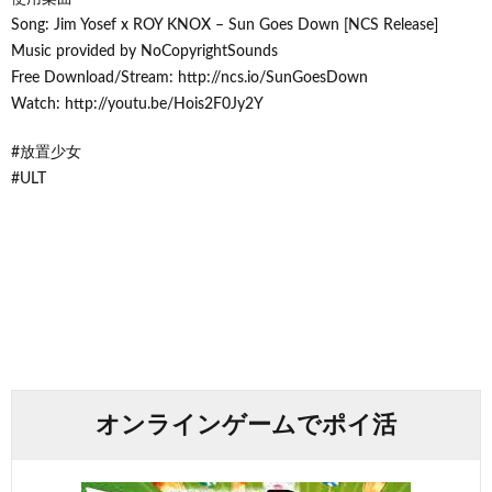
Song: Jim Yosef x ROY KNOX – Sun Goes Down [NCS Release]
Music provided by NoCopyrightSounds
Free Download/Stream: http://ncs.io/SunGoesDown
Watch: http://youtu.be/Hois2F0Jy2Y
#放置少女
#ULT
オンラインゲームでポイ活