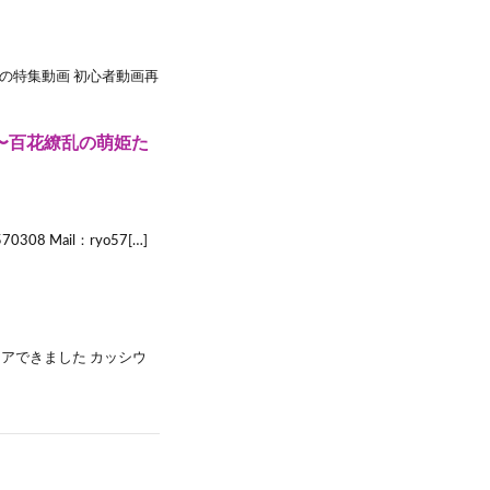
去の特集動画 初心者動画再
少女〜百花繚乱の萌姫た
308 Mail：ryo57[…]
アできました カッシウ