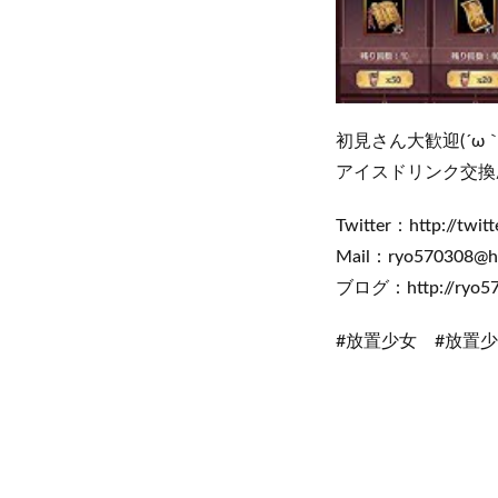
初見さん大歓迎(´ω｀
アイスドリンク交換/
Twitter：http://twi
Mail：ryo570308@h
ブログ：http://ryo570
#放置少女 #放置