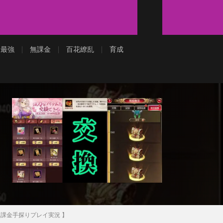
最強
無課金
百花繚乱
育成
無課金手探りプレイ実況 】