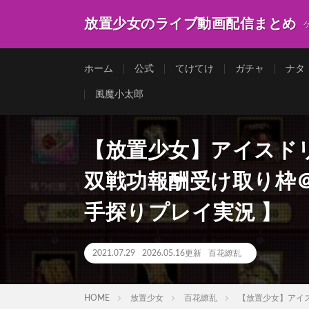
放置少女のライブ動画配信まとめ
ホーム
公式
てけてけ
ガチャ
ナタ
風魔小太郎
【放置少女】アイスドリ
双戦功報酬受け取り枠＠2
手探りプレイ実況 】
2021.07.29
2026.05.16更新
百花繚乱
HOME
放置少女
百花繚乱
【放置少女】アイス