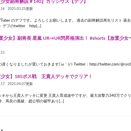
少女副将解説＃140】カッシウス【デフ】
.16
2025.03.25更新
VTuber のデフです。よろしくお願いします。 過去の副将解説再生リスト 過
デフのtwitter http[…]
置少女】副将長 星嵐 UR→UR閃昇格演出！ #shorts【放置
】
.15
くなりましたが置いておきます(´ω｀)ﾉｼ Twitter：http://twitter.com/@ryo570
少女】185ボス戦 王貴人デッキでクリア！
.17
2025.04.07更新
ッキから王貴人デッキに変更 王貴人育成途中ですが、最大攻撃力340万でクリ
砕、馬良の風破、趙公明の破甲あり[…]