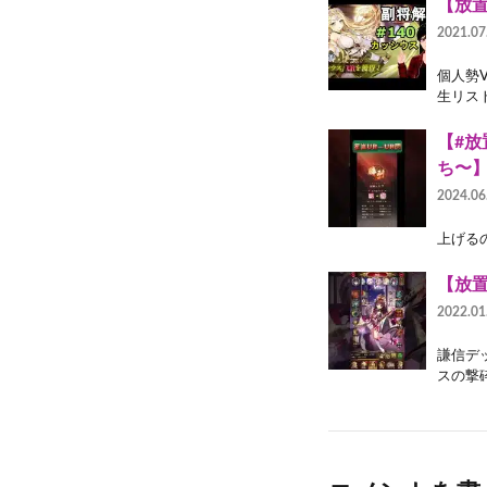
【放置
2021.07
個人勢
生リスト 
【#放
ち〜
2024.06
上げるの遅
【放置
2022.01
謙信デ
スの撃