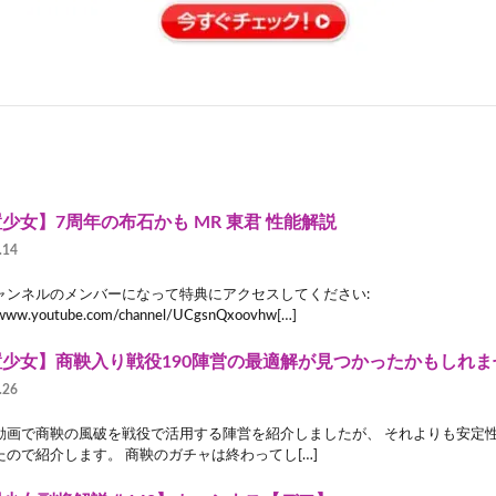
少女】7周年の布石かも MR 東君 性能解説
.14
ャンネルのメンバーになって特典にアクセスしてください:
//www.youtube.com/channel/UCgsnQxoovhw[…]
置少女】商鞅入り戦役190陣営の最適解が見つかったかもしれま
.26
動画で商鞅の風破を戦役で活用する陣営を紹介しましたが、 それよりも安定
たので紹介します。 商鞅のガチャは終わってし[…]