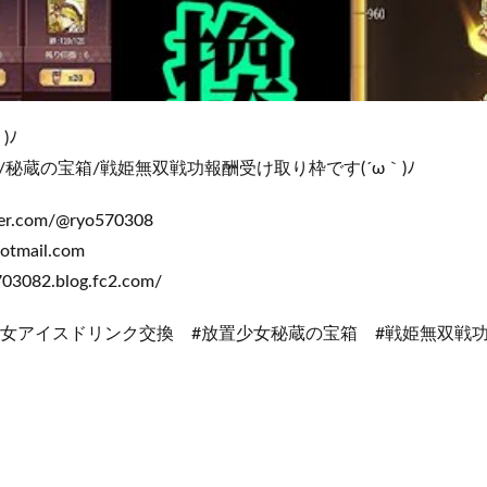
)ﾉ
秘蔵の宝箱/戦姫無双戦功報酬受け取り枠です(´ω｀)ﾉ
tter.com/@ryo570308
otmail.com
3082.blog.fc2.com/
少女アイスドリンク交換 #放置少女秘蔵の宝箱 #戦姫無双戦