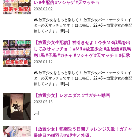
い #生配信 #ソシャゲ #天マッチョ
2026.02.02
🎮 放置少女をもっと楽しく！ 放置少女パートナークリエイ
ターの天マッチョです！ ほぼ毎日、22:45～放置少女の生配
信しています。 新[…]
【放置少女生配信】神引きせよ！今夜MR戦馬を出
してみせマッチョ！ #MR #放置少女 #生配信 #戦馬
#虹馬 #子馬 #ガチャ #ソシャゲ #天マッチョ #伝承
2026.01.12
🎮 放置少女をもっと楽しく！ 放置少女パートナークリエイ
ターの天マッチョです！ ほぼ毎日、22:45～放置少女の生配
信しています。 新[…]
【放置少女】レオニダス 1世ガチャ動画
2023.05.15
[…]
【放置少女】稲羽兎５日間チャレンジ失敗！ガチャ
最終日の稲羽卯の現実と希望。