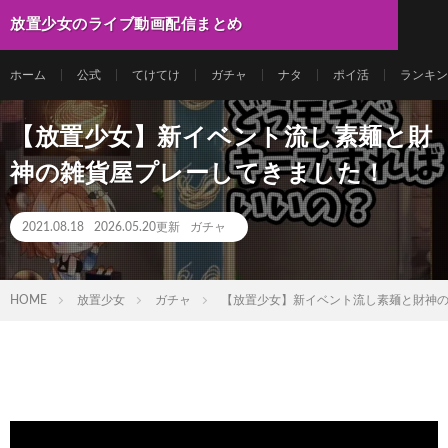
放置少女のライブ動画配信まとめ
ホーム
公式
てけてけ
ガチャ
ナタ
ポイ活
ランキン
【放置少女】新イベント流し素麺と財
神の雑貨屋プレーしてきました！
2021.08.18
2026.05.20更新
ガチャ
HOME
放置少女
ガチャ
【放置少女】新イベント流し素麺と財神