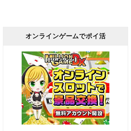
オンラインゲームでポイ活