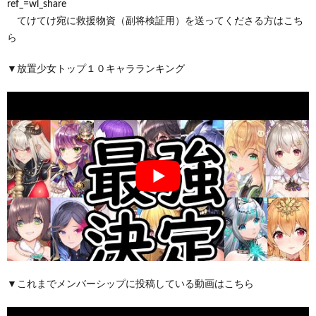
ref_=wl_share
てけてけ宛に救援物資（副将検証用）を送ってくださる方はこち
ら
▼放置少女トップ１０キャラランキング
▼これまでメンバーシップに投稿している動画はこちら