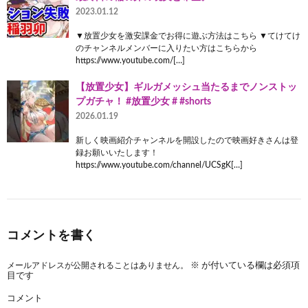
2023.01.12
▼放置少女を激安課金でお得に遊ぶ方法はこちら ▼てけてけ
のチャンネルメンバーに入りたい方はこちらから
https://www.youtube.com/[…]
【放置少女】ギルガメッシュ当たるまでノンストッ
プガチャ！ #放置少女 # #shorts
2026.01.19
新しく映画紹介チャンネルを開設したので映画好きさんは登
録お願いいたします！
https://www.youtube.com/channel/UCSgK[…]
コメントを書く
メールアドレスが公開されることはありません。
※
が付いている欄は必須項
目です
コメント