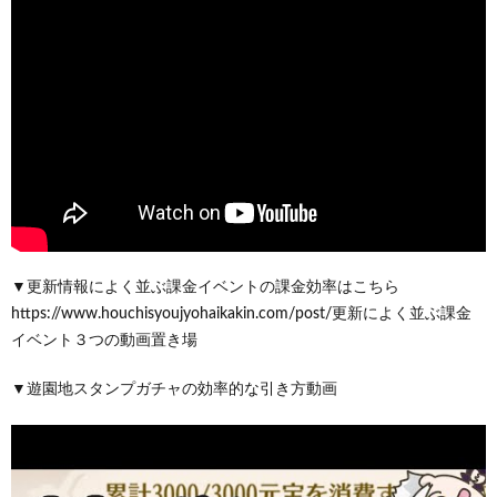
▼更新情報によく並ぶ課金イベントの課金効率はこちら
https://www.houchisyoujyohaikakin.com/post/更新によく並ぶ課金
イベント３つの動画置き場
▼遊園地スタンプガチャの効率的な引き方動画