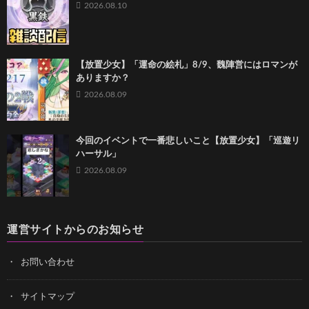
2026.08.10
【放置少女】「運命の絵札」8/9、魏陣営にはロマンが
ありますか？
2026.08.09
今回のイベントで一番悲しいこと【放置少女】「巡遊リ
ハーサル」
2026.08.09
運営サイトからのお知らせ
お問い合わせ
サイトマップ