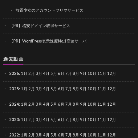
放置少女のアカウントフリマサービス
【PR】格安ドメイン取得サービス
【PR】WordPress表示速度No.1高速サーバー
過去動画
2026
:
1月
2月
3月
4月
5月
6月
7月
8月
9月
10月
11月
12月
2025
:
1月
2月
3月
4月
5月
6月
7月
8月
9月
10月
11月
12月
2024
:
1月
2月
3月
4月
5月
6月
7月
8月
9月
10月
11月
12月
2023
:
1月
2月
3月
4月
5月
6月
7月
8月
9月
10月
11月
12月
2022
:
1月
2月
3月
4月
5月
6月
7月
8月
9月
10月
11月
12月