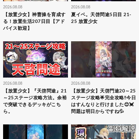
2026.08.08
2026.08.08
【放置少女】神曹操を育成す
夏イベ。天啓問途5日目 21-
る！放置生活207日目【アド
25 放置少女
バイス歓迎】
2026.08.08
2026.08.08
【放置少女】『天啓問途』21
【放置少女】天啓門途20～25
～25ステージ攻略方法。余裕
ステージ攻略‎🌟完全攻略‼️今日
で突破できるデッキがこち
はすんなりと行けました😊💓
ら。
問題は明日からですね💦