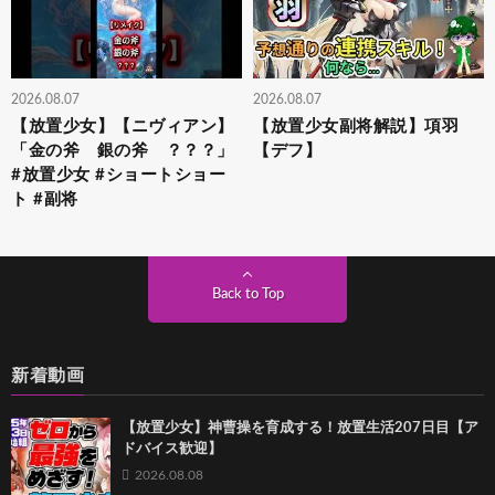
2026.08.07
2026.08.07
【放置少女】【ニヴィアン】
【放置少女副将解説】項羽
「金の斧 銀の斧 ？？？」
【デフ】
#放置少女 #ショートショー
ト #副将
Back to Top
新着動画
【放置少女】神曹操を育成する！放置生活207日目【ア
ドバイス歓迎】
2026.08.08