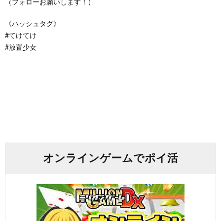
（フォローお願いします！）
《ハッシュタグ》
#てけてけ
#放置少女
オンラインゲームでポイ活