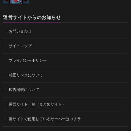
運営サイトからのお知らせ
お問い合わせ
サイトマップ
プライバシーポリシー
相互リンクについて
広告掲載について
運営サイト一覧（まとめサイト）
当サイトで使用しているサーバーはコチラ