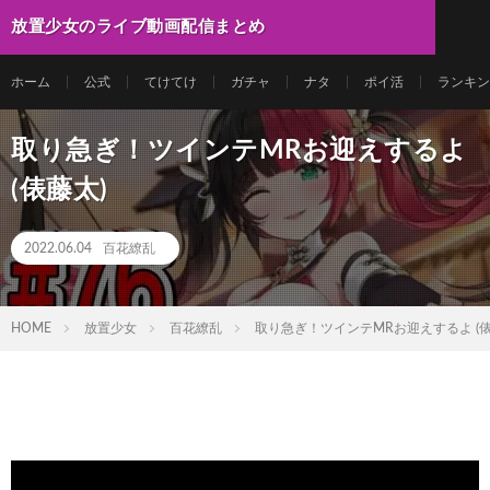
放置少女のライブ動画配信まとめ
ホーム
公式
てけてけ
ガチャ
ナタ
ポイ活
ランキン
取り急ぎ！ツインテMRお迎えするよ
(俵藤太)
2022.06.04
百花繚乱
HOME
放置少女
百花繚乱
取り急ぎ！ツインテMRお迎えするよ (俵