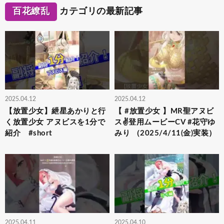
百花繚乱
カテゴリの最新記事
2025.04.12
2025.04.12
【放置少女】紲星あかりと行
【 #放置少女 】MR聖アヌビ
く放置少女 アヌビスを1分で
ス✌️登用ムービーCV #花守ゆ
紹介 #short
みり （2025/4/11(金)実装）
2025.04.11
2025.04.10