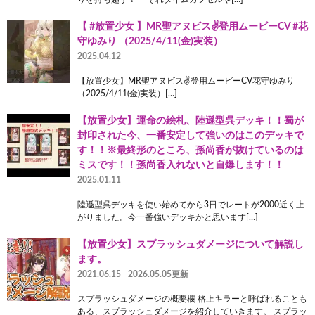
【 #放置少女 】MR聖アヌビス✌️登用ムービーCV #花
守ゆみり （2025/4/11(金)実装）
2025.04.12
【放置少女】MR聖アヌビス✌️登用ムービーCV花守ゆみり
（2025/4/11(金)実装）[…]
【放置少女】運命の絵札、陸遜型呉デッキ！！蜀が
封印された今、一番安定して強いのはこのデッキで
す！！※最終形のところ、孫尚香が抜けているのは
ミスです！！孫尚香入れないと自爆します！！
2025.01.11
陸遜型呉デッキを使い始めてから3日でレートが2000近く上
がりました。今一番強いデッキかと思います[…]
【放置少女】スプラッシュダメージについて解説し
ます。
2021.06.15
2026.05.05更新
スプラッシュダメージの概要欄 格上キラーと呼ばれることも
ある、スプラッシュダメージを紹介していきます。 スプラッ