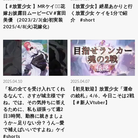
【 #放置少女 】MRケイ👰‍♀️花
【放置少女】紲星あかりと行
嫁お披露目ムービーCV #富田
く放置少女 ケイを1分で紹
美優 （2023/2/3(金)初実装
介 #short
2025/4/8(火)花嫁化）
2025.04.10
2025.04.07
「私の全てを受け入れてくれ
【初見歓迎】放置少女「運命
るなんて、さすが城主様です
の絵札」4/6、今日こそは2戦
ね。では、その気持ちに答え
【＃新人Vtuber】
るために、私も頑張って週2
日3時間、勤務に就きましょ
うか～足りない分？うん—愛
で補えばいいですよね」ケイ
#shorts