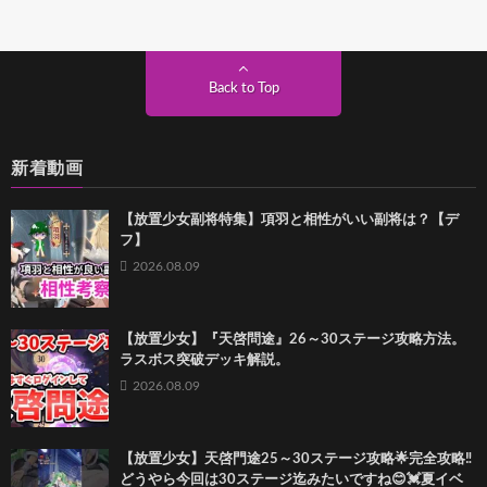
Back to Top
新着動画
【放置少女副将特集】項羽と相性がいい副将は？【デ
フ】
2026.08.09
【放置少女】『天啓問途』26～30ステージ攻略方法。
ラスボス突破デッキ解説。
2026.08.09
【放置少女】天啓門途25～30ステージ攻略‎🌟完全攻略‼️
どうやら今回は30ステージ迄みたいですね😊💓夏イベ