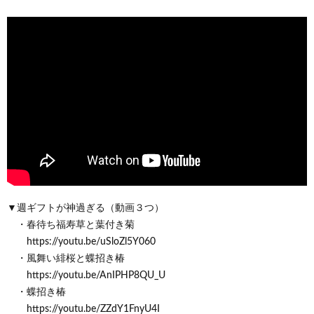
▼週ギフトが神過ぎる（動画３つ）
・春待ち福寿草と葉付き菊
https://youtu.be/uSloZl5Y060
・風舞い緋桜と蝶招き椿
https://youtu.be/AnIPHP8QU_U
・蝶招き椿
https://youtu.be/ZZdY1FnyU4I