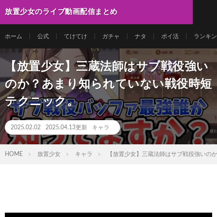
放置少女のライブ動画配信まとめ
ホーム
公式
てけてけ
ガチャ
ナタ
ポイ活
ランキン
【放置少女】三蔵法師はサブ戦役強い
のか？あまり知られていない戦役時短
テクニック。
2025.02.02
2025.04.13更新
キャラ
HOME
放置少女
キャラ
【放置少女】三蔵法師はサブ戦役強いの