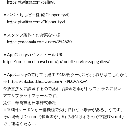
https://twitter.com/paitayu
▼パパ：ちっぱー様 (@Chipper_tyvt)
https://twitter.com/Chipper_tyvt
▼スタンプ製作：お野菜なす様
https://coconala.com/users/954630
▼AppGalleryのインストール URL
https://consumer.huawei.com/jp/mobileservices/appgallery/
▼AppGalleryのてけてけ経由の100円クーポン受け取りはこちらから
→ https://url.cloud.huawei.com/mxPkCVAXwA
今放置少女に課金するのであれば課金効率がトップクラスに良い
アプリプラットフォームです。
提供：華為技術日本株式会社
※100円クーポンが一部機種で受け取れない場合があるようです。
その場合はDiscordで担当者が手動で紐付けするので下記Discordま
でご連絡ください