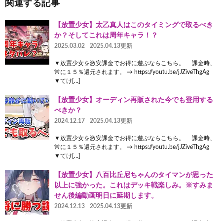
関連する記事
【放置少女】太乙真人はこのタイミングで取るべき
か？そしてこれは周年キャラ！？
2025.03.02
2025.04.13更新
▼放置少女を激安課金でお得に遊ぶならこちら。 課金時、
常に１５％還元されます。 → https://youtu.be/jJZiveThgAg
▼てけ[…]
【放置少女】オーディン再販された今でも登用する
べきか？
2024.12.17
2025.04.13更新
▼放置少女を激安課金でお得に遊ぶならこちら。 課金時、
常に１５％還元されます。 → https://youtu.be/jJZiveThgAg
▼てけ[…]
【放置少女】八百比丘尼ちゃんのタイマンが思った
以上に強かった。これはデッキ戦楽しみ。※すみま
せん後編動画明日に延期します。
2024.12.13
2025.04.13更新