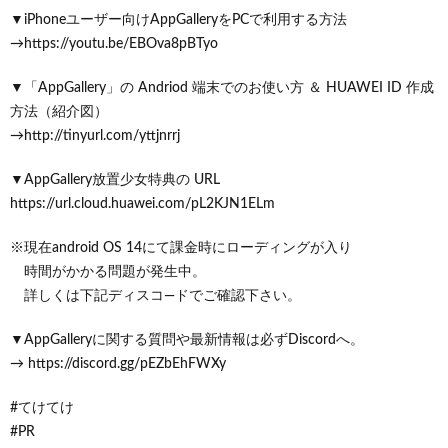
▼iPhoneユーザー向けAppGalleryをPCで利用する方法
→https://youtu.be/EBOva8pBTyo
▼「AppGallery」の Andriod 端末でのお使い方 ＆ HUAWEI ID 作成
方法（紹介図）
→http://tinyurl.com/yttjnrrj
▼AppGallery放置少女特典の URL
https://url.cloud.huawei.com/pL2KJN1ELm
※現在android OS 14にて課金時にローディングが入り
時間がかかる問題が発生中。
詳しくは下記ディスコ―ドでご確認下さい。
▼AppGalleryに関する質問や最新情報は必ずDiscordへ。
→ https://discord.gg/pEZbEhFWXy
#てけてけ
#PR