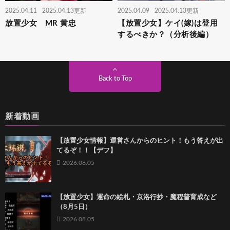
2025.04.11
2025.04.13更新
2025.04.09
2025.04.13更新
放置少女 MR 黄忠
【放置少女】ケイ(嫁)は登用
するべきか？（分析後編）
Back to Top
新着動画
【放置少女情報】運営さんからのヒント！もう答えが出
てるぞ！！【デフ】
2026.08.05
【放置少女】運命の絵札・京洛行抄・魔程普育成など
（8月5日）
2026.08.05