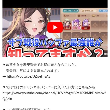
▼放置少女を激安課金でお得に遊ぶならこちら。
課金時、常に１５％還元されます。
→ https://youtu.be/jJZiveThgAg
▼てけてけのチャンネルメンバーに入りたい方はこちらから
https://www.youtube.com/channel/UCVbf6gM8PeJGSkMkDMmlw2
Q/join
▼この動画の詳細記事はこちら