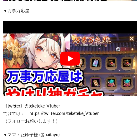
▼万事万応屋
《twitter》@teketeke_Vtuber
てけてけ： https://twitter.com/teketeke_Vtuber
（フォローお願いします！）
▼ママ：たゆ子様 (@paitayu)