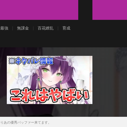
最強
無課金
百花繚乱
育成
そりあの優秀バッファー来てます。