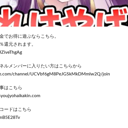
金でお得に遊ぶならこちら。
％還元されます。
jJZiveThgAg
ネルメンバーに入りたい方はこちらから
ube.com/channel/UCVbf6gM8PeJGSkMkDMmlw2Q/join
事はこちら
syoujyohaikakin.com
コードはこちら
3enB5E28Tv