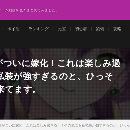
ゲーム動画を色々まとめてみました。
ポイ活
ランキング
元宝
初心者
劉備
攻略
がついに嫁化！これは楽しみ過
私装が強すぎるのと、ひっそ
来てます。
信がついに嫁化！これは楽しみ過ぎる！！その他にも新私装が強すぎるのと、ひっ