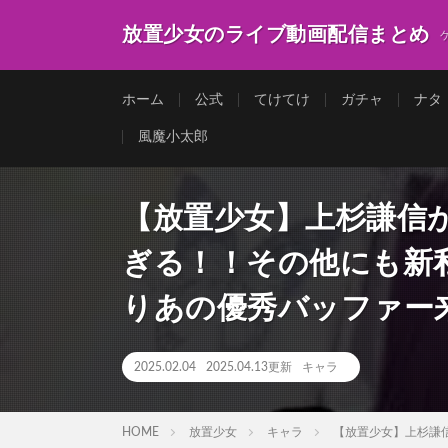
放置少女のライブ動画配信まとめ
ホーム
公式
てけてけ
ガチャ
ナタ
風魔小太郎
【放置少女】上杉謙信
ぎる！！その他にも新
りあの優秀バッファー
2025.02.04
2025.04.13更新
キャラ
HOME
放置少女
キャラ
【放置少女】上杉謙