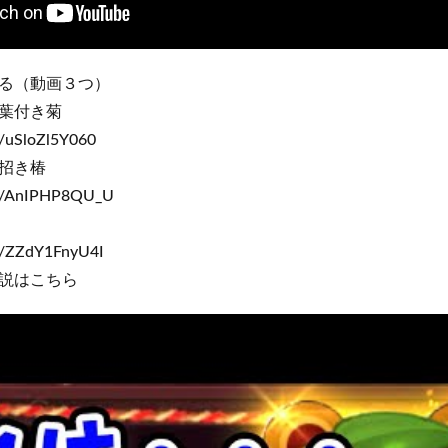
る（動画３つ）
葉付き菊
/uSloZl5Y060
招き椿
e/AnIPHP8QU_U
/ZZdY1FnyU4I
説はこちら