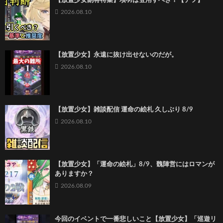
【放置少女副将特集】項羽は登用すべき？【デフ】
2026.08.10
【放置少女】永遠に抜け出せないのだが。
2026.08.10
【放置少女】雑談配信 運命の絵札 久しぶり 8/9
2026.08.10
【放置少女】「運命の絵札」8/9、魏陣営にはロマンが
ありますか？
2026.08.09
今回のイベントで一番悲しいこと【放置少女】「巡遊リ