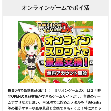
オンラインゲームでポイ活
投資0円で豪華景品GET！！「ミリオンゲームDX」は２４時
間OPENの景品交換ができるゲームサイトだよ。普通のゲー
ムアプリなどと違い、MGDXでは貯めたメダルを「Bitcash」
等の電子マネーや豪華景品と交換できちゃうよ！特にスロッ