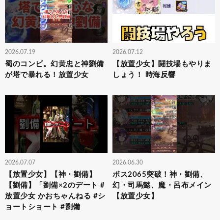
2026.07.19
2026.07.12
蜀のコンビ。幻黄忠と神劉備
【放置少女】闘技場もやりま
が塔で暴れる！放置少女
しょう！ 時海反響
2026.07.07
2026.06.30
【放置少女】【神・劉備】
ボス2065突破！神・劉備、
【劉備】「劉備×2のデート #
幻・司馬懿、魔・呂布メイン
放置少女 かおちゃんねる #シ
【放置少女】
ョートショート #劉備