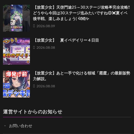
【放置少女】天啓門途25～30ステージ攻略‎🌟完全攻略‼️
どうやら今回は30ステージ迄みたいですね😊💓夏イベ
後半戦、楽しみましょう( ᐛ👐)✨
2026.08.09
【放置少女】 夏イベデイリー４日目
2026.08.08
【放置少女】あと一手で化ける領域「霜霆」の最新版勢
力解説。
2026.08.08
運営サイトからのお知らせ
お問い合わせ