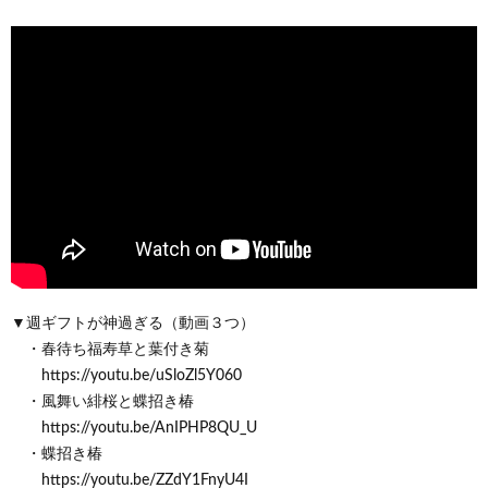
▼週ギフトが神過ぎる（動画３つ）
・春待ち福寿草と葉付き菊
https://youtu.be/uSloZl5Y060
・風舞い緋桜と蝶招き椿
https://youtu.be/AnIPHP8QU_U
・蝶招き椿
https://youtu.be/ZZdY1FnyU4I