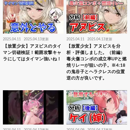
2025.04.11
2025.04.13更新
2025.04.11
2025.04.13更新
【放置少女】アヌビスのタイ
【放置少女】アヌビスを分
マン切磋検証！範囲攻撃キャ
析・評価しました。（前編）
ラにしてはタイマン強いね！
毒火傷コンボの成立率UPと燃
焼リレーが狙いの子。※4:18
の鬼谷子とヘラクレスの位置
逆の方が良いです。
2025.04.11
2025.04.13更新
2025.04.09
2025.04.13更新