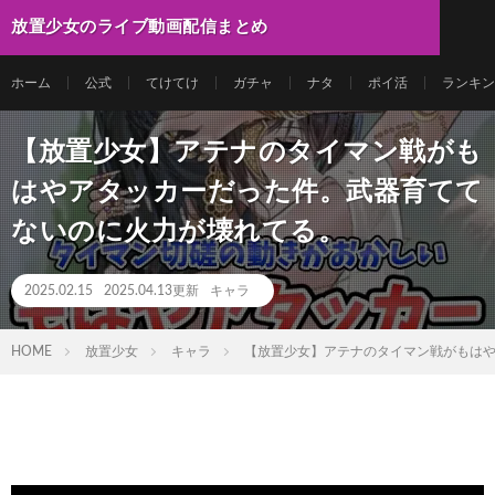
放置少女のライブ動画配信まとめ
ホーム
公式
てけてけ
ガチャ
ナタ
ポイ活
ランキン
【放置少女】アテナのタイマン戦がも
はやアタッカーだった件。武器育てて
ないのに火力が壊れてる。
2025.02.15
2025.04.13更新
キャラ
HOME
放置少女
キャラ
【放置少女】アテナのタイマン戦がもは