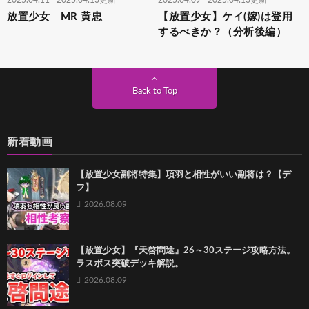
放置少女 MR 黄忠
【放置少女】ケイ(嫁)は登用
するべきか？（分析後編）
Back to Top
新着動画
【放置少女副将特集】項羽と相性がいい副将は？【デ
フ】
2026.08.09
【放置少女】『天啓問途』26～30ステージ攻略方法。
ラスボス突破デッキ解説。
2026.08.09