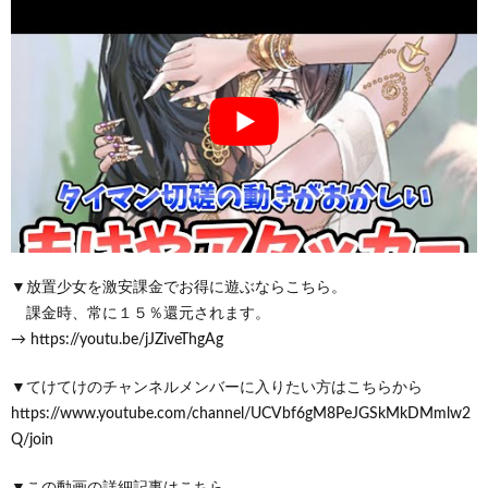
▼放置少女を激安課金でお得に遊ぶならこちら。
課金時、常に１５％還元されます。
→ https://youtu.be/jJZiveThgAg
▼てけてけのチャンネルメンバーに入りたい方はこちらから
https://www.youtube.com/channel/UCVbf6gM8PeJGSkMkDMmlw2
Q/join
▼この動画の詳細記事はこちら