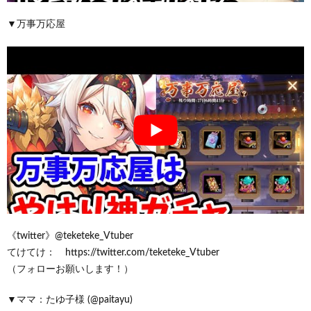
▼万事万応屋
《twitter》@teketeke_Vtuber
てけてけ： https://twitter.com/teketeke_Vtuber
（フォローお願いします！）
▼ママ：たゆ子様 (@paitayu)