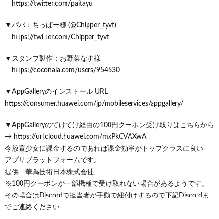
https://twitter.com/paitayu
▼パパ：ちっぱー様 (@Chipper_tyvt)
https://twitter.com/Chipper_tyvt
▼スタンプ製作：お野菜なす様
https://coconala.com/users/954630
▼AppGalleryのインストール URL
https://consumer.huawei.com/jp/mobileservices/appgallery/
▼AppGalleryのてけてけ経由の100円クーポン受け取りはこちらから
→ https://url.cloud.huawei.com/mxPkCVAXwA
今放置少女に課金するのであれば課金効率がトップクラスに良い
アプリプラットフォームです。
提供：華為技術日本株式会社
※100円クーポンが一部機種で受け取れない場合があるようです。
その場合はDiscordで担当者が手動で紐付けするので下記Discordま
でご連絡ください