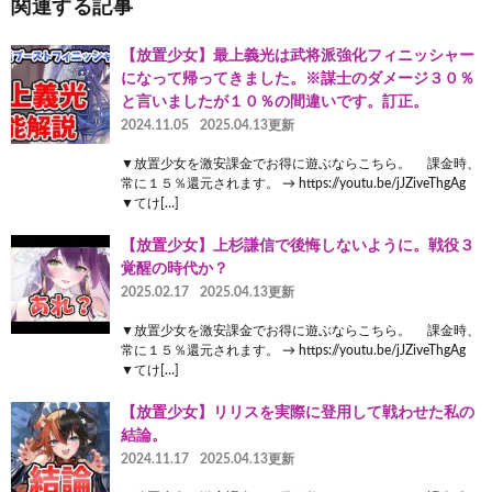
関連する記事
【放置少女】最上義光は武将派強化フィニッシャー
になって帰ってきました。※謀士のダメージ３０％
と言いましたが１０％の間違いです。訂正。
2024.11.05
2025.04.13更新
▼放置少女を激安課金でお得に遊ぶならこちら。 課金時、
常に１５％還元されます。 → https://youtu.be/jJZiveThgAg
▼てけ[…]
【放置少女】上杉謙信で後悔しないように。戦役３
覚醒の時代か？
2025.02.17
2025.04.13更新
▼放置少女を激安課金でお得に遊ぶならこちら。 課金時、
常に１５％還元されます。 → https://youtu.be/jJZiveThgAg
▼てけ[…]
【放置少女】リリスを実際に登用して戦わせた私の
結論。
2024.11.17
2025.04.13更新