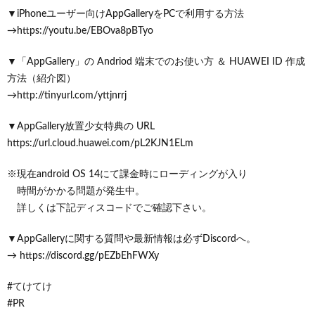
▼iPhoneユーザー向けAppGalleryをPCで利用する方法
→https://youtu.be/EBOva8pBTyo
▼「AppGallery」の Andriod 端末でのお使い方 ＆ HUAWEI ID 作成
方法（紹介図）
→http://tinyurl.com/yttjnrrj
▼AppGallery放置少女特典の URL
https://url.cloud.huawei.com/pL2KJN1ELm
※現在android OS 14にて課金時にローディングが入り
時間がかかる問題が発生中。
詳しくは下記ディスコ―ドでご確認下さい。
▼AppGalleryに関する質問や最新情報は必ずDiscordへ。
→ https://discord.gg/pEZbEhFWXy
#てけてけ
#PR