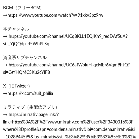
BGM（フリーBGM)
→https://www.youtube.com/watch?v=91xkv3pz9rw
本チャンネル
→ https://youtube.com/channel/UCq8KLL1EQIKn9_redDAf5uA?
si=_YjQQdpJd5WhPLSq
資産系サブチャンネル
→ https://youtube.com/channel/UC6afWoluH-qcMbr6Vqm9hJQ?
si=CeYHQMC5Ku2cYiF8
X（旧Twitter）
→https://x.com/suit_philia
ミラティブ（生配信アプリ）
→ https://mirrativ.page.link/?
link=https%3A%2F%2Fwww.mirrativ.com%2Fuser%2F3430016%3F
where%3Dprofile&apn=com.dena.mirrativ&ibi=com.dena.mirrativ&isi
=1028944599&ius=mirrativ&st=%E3%82%B9%E3%83%95%E3%82%