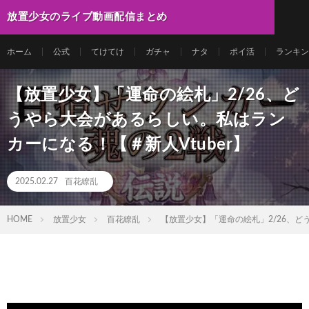
放置少女のライブ動画配信まとめ
ホーム
公式
てけてけ
ガチャ
ナタ
ポイ活
ランキン
【放置少女】「運命の絵札」2/26、ど
うやら大会があるらしい。私はラン
カーになる！【＃新人Vtuber】
2025.02.27
百花繚乱
HOME
放置少女
百花繚乱
【放置少女】「運命の絵札」2/26、ど