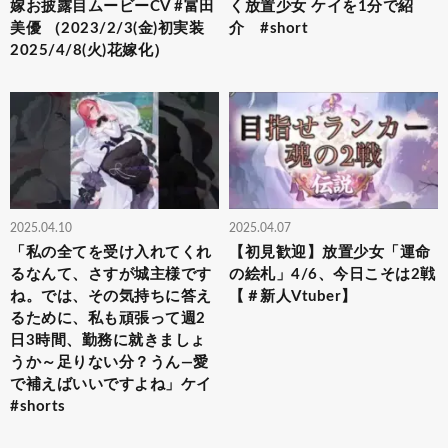
嫁お披露目ムービーCV #富田
く放置少女 ケイを1分で紹
美優 （2023/2/3(金)初実装
介 #short
2025/4/8(火)花嫁化）
2025.04.10
2025.04.07
「私の全てを受け入れてくれ
【初見歓迎】放置少女「運命
るなんて、さすが城主様です
の絵札」4/6、今日こそは2戦
ね。では、その気持ちに答え
【＃新人Vtuber】
るために、私も頑張って週2
日3時間、勤務に就きましょ
うか～足りない分？うん—愛
で補えばいいですよね」ケイ
#shorts