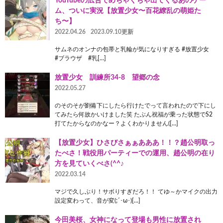
YouTubeの広告でめちゃくちゃ出てくるあのゲー
ム、ついに実況【放置少女〜百花繚乱の萌姫た
ち〜】
2022.04.26
2023.09.10更新
サムネのオンナの包帯と乳輪が気になりすぎる #放置少女
#ブラウザ #乳[…]
放置少女 訓練所34-8 望郷の念
2022.05.27
のそのそが劉備下にしたら行けたでって言われたので下にし
てみたら何故かいけました笑 たぶん祝福が乗った状態でS2
打てたからなのかなー？よくわかりません([…]
【放置少女】ひさびさぁぁあああ！！？趙公明取っ
たべさ！戦役用パーティーでの運用、趙公明の在り
方を見ていくべさ(^^♪
2022.03.14
マジで久しぶり！サボりすぎだろ！！ てゆ～かマイクの出力
設定変わって、音が変(;´･ω･)[…]
今田美桜、女神になって登場も男性に放置され