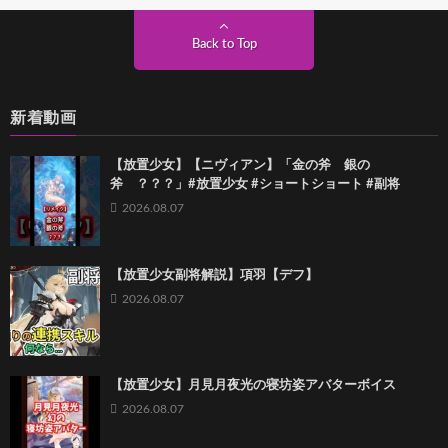
Back to Top
新着動画
【放置少女】【ニヴィアン】「金の斧 銀の
斧 ？？？」#放置少女 #ショートショート #副将
2026.08.07
【放置少女副将解説】項羽【デフ】
2026.08.07
【放置少女】月見月夜光の寝坊姿アバターボイス
2026.08.07