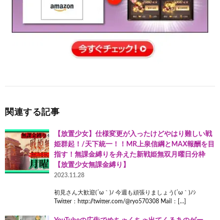
関連する記事
【放置少女】仕様変更が入ったけどやはり難しい戦
姫群起！/天下統一！！MR上泉信綱とMAX報酬を目
指す！無課金縛りを弁えた新戦姫無双月曜日分枠
【放置少女無課金縛り】
2023.11.28
初見さん大歓迎(´ω｀)ﾉ 今週も頑張りましょう(´ω｀)ﾉｼ
Twitter：http://twitter.com/@ryo570308 Mail：[…]