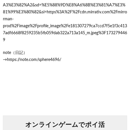
A3%E3%82%A2&sd=%E5%88%9D%E8%A6%8B%E3%81%A7%E3%
81%99%E3%80%82&si=https%3A%2F%2Fcdn.mirrativ.com%2Fmirro
rman-
prod%2Fimage%2Fprofile_image%2Fe181307279ca7ccd7f5e1f3c413
7adf6668f8259235b5fb059dab322a713a145_m.jpeg%3F173279446
9
note（日記）
→https://note.com/sphere4696/
オンラインゲームでポイ活