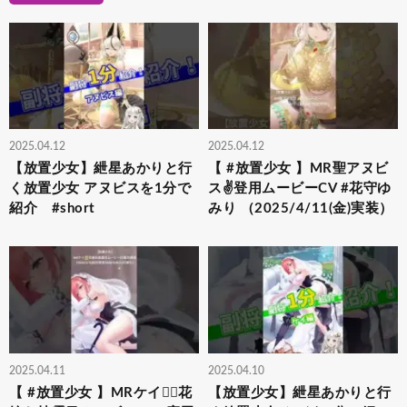
2025.04.12
2025.04.12
【放置少女】紲星あかりと行
【 #放置少女 】MR聖アヌビ
く放置少女 アヌビスを1分で
ス✌️登用ムービーCV #花守ゆ
紹介 #short
みり （2025/4/11(金)実装）
2025.04.11
2025.04.10
【 #放置少女 】MRケイ👰‍♀️花
【放置少女】紲星あかりと行