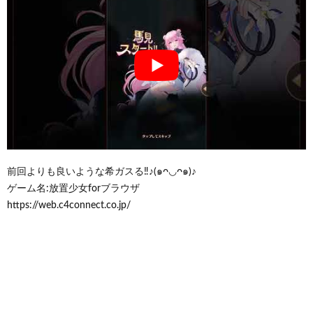
前回よりも良いような希ガスる‼︎♪(๑ᴖ◡ᴖ๑)♪
ゲーム名:放置少女forブラウザ
https://web.c4connect.co.jp/