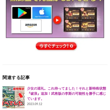
関連する記事
少女の巡礼。これ待ってました！それと新特殊状態
『破浪』追加！武将版の李斯の可能性を勝手に感じ
ています。
2023.09.12