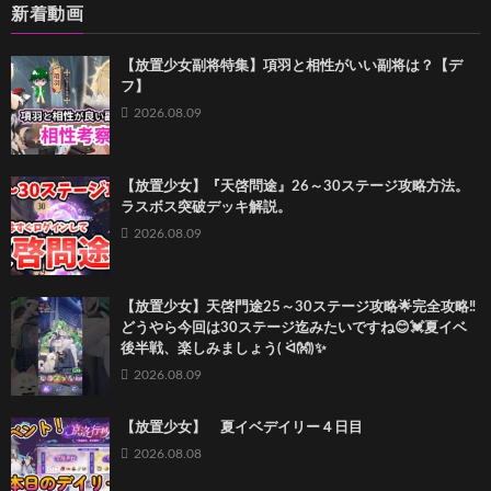
新着動画
【放置少女副将特集】項羽と相性がいい副将は？【デ
フ】
2026.08.09
【放置少女】『天啓問途』26～30ステージ攻略方法。
ラスボス突破デッキ解説。
2026.08.09
【放置少女】天啓門途25～30ステージ攻略‎🌟完全攻略‼️
どうやら今回は30ステージ迄みたいですね😊💓夏イベ
後半戦、楽しみましょう( ᐛ👐)✨
2026.08.09
【放置少女】 夏イベデイリー４日目
2026.08.08