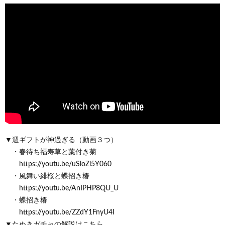
▼週ギフトが神過ぎる（動画３つ）
・春待ち福寿草と葉付き菊
https://youtu.be/uSloZl5Y060
・風舞い緋桜と蝶招き椿
https://youtu.be/AnIPHP8QU_U
・蝶招き椿
https://youtu.be/ZZdY1FnyU4I
▼たぬきガチャの解説はこちら