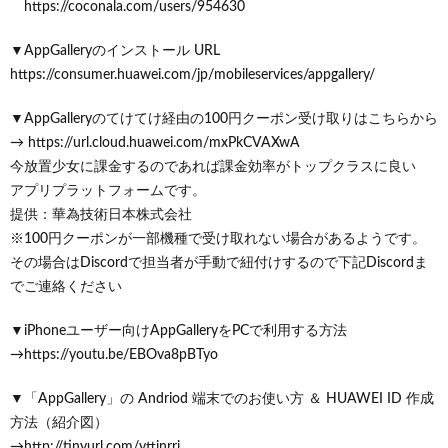
https://coconala.com/users/954630
▼AppGalleryのインストール URL
https://consumer.huawei.com/jp/mobileservices/appgallery/
▼AppGalleryのてけてけ経由の100円クーポン受け取りはこちらから
→ https://url.cloud.huawei.com/mxPkCVAXwA
今放置少女に課金するのであれば課金効率がトップクラスに良い
アプリプラットフォームです。
提供：華為技術日本株式会社
※100円クーポンが一部機種で受け取れない場合があるようです。
その場合はDiscordで担当者が手動で紐付けするので下記Discordま
でご連絡ください
▼iPhoneユーザー向けAppGalleryをPCで利用する方法
→https://youtu.be/EBOva8pBTyo
▼「AppGallery」の Andriod 端末でのお使い方 ＆ HUAWEI ID 作成
方法（紹介図）
→http://tinyurl.com/yttjnrrj