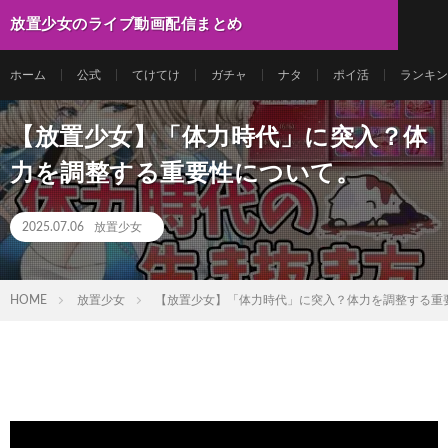
放置少女のライブ動画配信まとめ
ホーム
公式
てけてけ
ガチャ
ナタ
ポイ活
ランキン
【放置少女】「体力時代」に突入？体
力を調整する重要性について。
2025.07.06
放置少女
HOME
放置少女
【放置少女】「体力時代」に突入？体力を調整する重