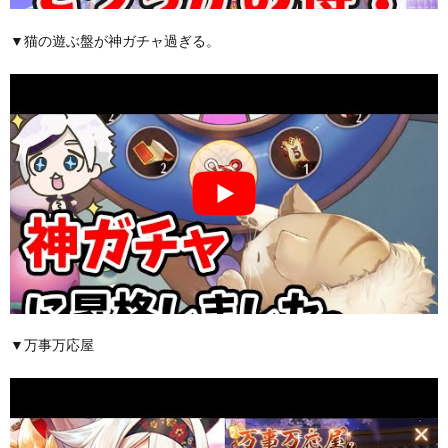
▼猫の遊ぶ盤が神ガチャ過ぎる。
▼万事万応屋