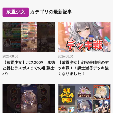
放置少女
カテゴリの最新記事
2026.08.06
2026.08.06
【放置少女】ボス2009 永徳
【放置少女】幻安倍晴明のデ
と挑むラスボスまでの道(謀士
ッキ戦！！謀士滅尽デッキ強
パ)
くなりました！