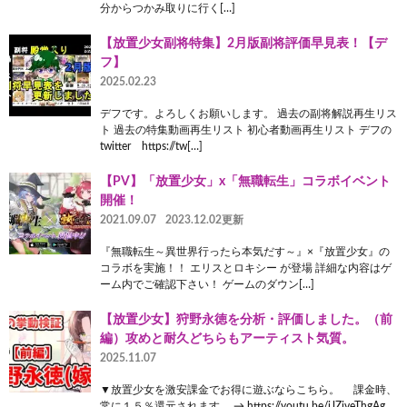
分からつかみ取りに行く[…]
【放置少女副将特集】2月版副将評価早見表！【デ
フ】
2025.02.23
デフです。よろしくお願いします。 過去の副将解説再生リス
ト 過去の特集動画再生リスト 初心者動画再生リスト デフの
twitter https://tw[…]
【PV】「放置少女」x「無職転生」コラボイベント
開催！
2021.09.07
2023.12.02更新
『無職転生～異世界行ったら本気だす～』×『放置少女』の
コラボを実施！！ エリスとロキシー が登場 詳細な内容はゲ
ーム内でご確認下さい！ ゲームのダウン[…]
【放置少女】狩野永徳を分析・評価しました。（前
編）攻めと耐久どちらもアーティスト気質。
2025.11.07
▼放置少女を激安課金でお得に遊ぶならこちら。 課金時、
常に１５％還元されます。 → https://youtu.be/jJZiveThgAg