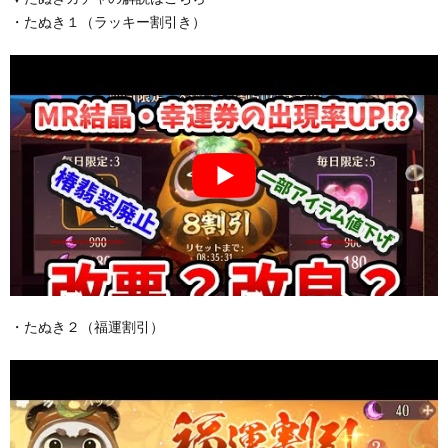
・たぬき１（ラッキー割引き）
・たぬき２（福運割引）