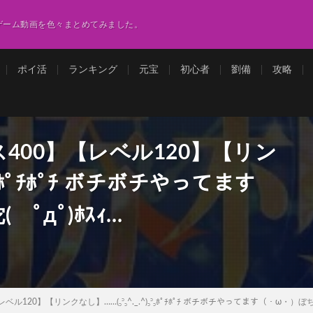
ゲーム動画を色々まとめてみました。
ポイ活
ランキング
元宝
初心者
劉備
攻略
400】【レベル120】【リン
꜆꜄꜆ﾎﾟﾁﾎﾟﾁ ボチボチやってます
ﾟдﾟ)ﾎｽｨ…
120】【リンクなし】……(꜆꜄꜆^._.^)꜆꜄꜆ﾎﾟﾁﾎﾟﾁ ボチボチやってます（・ω・）ぼちぼ