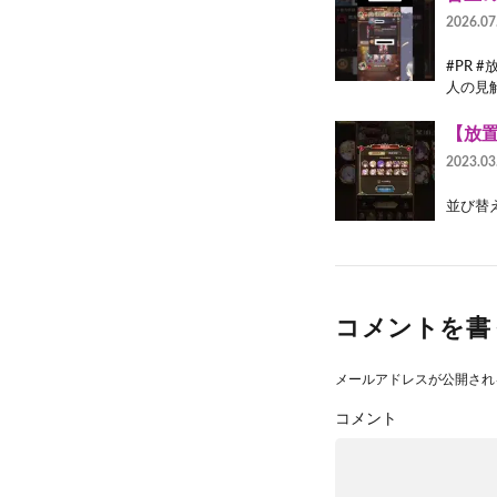
2026.07
#PR
人の見
【放置
2023.03
並び替
コメントを書
メールアドレスが公開され
コメント