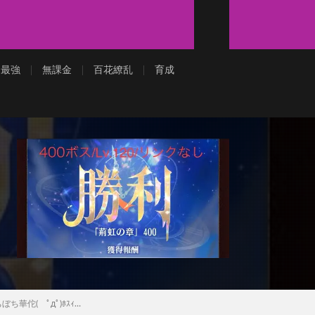
最強
無課金
百花繚乱
育成
ち華佗( ﾟдﾟ)ﾎｽｨ…