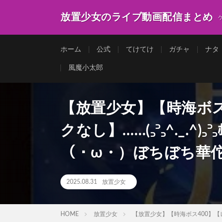
放置少女のライブ動画配信まとめ
ホーム
公式
てけてけ
ガチャ
ナタ
風魔小太郎
【放置少女】【時海ボス
クなし】……(꜆꜄꜆^._.^)
（・ω・）ぼちぼち華佗( 
2025.08.31
放置少女
HOME
放置少女
【放置少女】【時海ボス400】【レベル