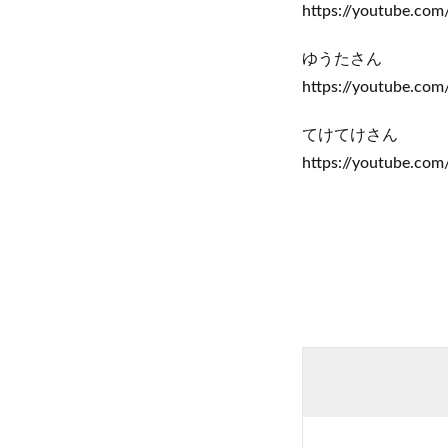
https://youtube.co
ゆうたさん
https://youtube.co
てけてけさん
https://youtube.c