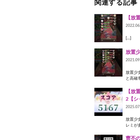
関連する記事
【放
2022.06
[…]
放置少
2021.09
放置少
と高確
【放
2【
2025.07
放置少
レミが多
曹丕