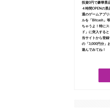
投資0円で豪華景
４時間OPENの
通のゲームアプリ
ルを「Bitcas
ちゃうよ！特にス
ド」に突入すると 
当サイトから登録す
の「3,000円分
遊んでみてね！