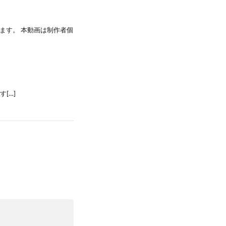
れます。 本動画は制作者個
[…]