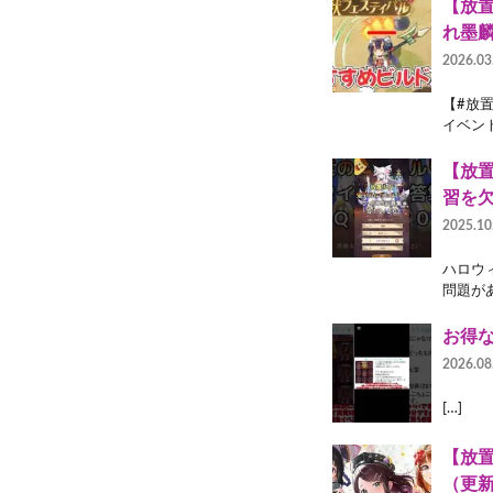
【放
れ墨
2026.03
【#放置
イベン
【放
習を欠
2025.10
ハロウ
問題があ
お得
2026.08
[…]
【放置
（更