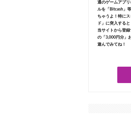
通のゲームアプリ
ルを「Bitcas
ちゃうよ！特にス
ド」に突入すると 
当サイトから登録す
の「3,000円分
遊んでみてね！