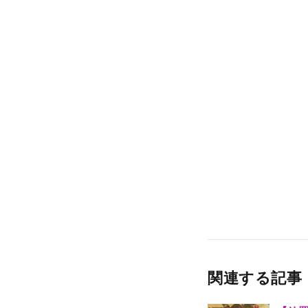
関連する記事