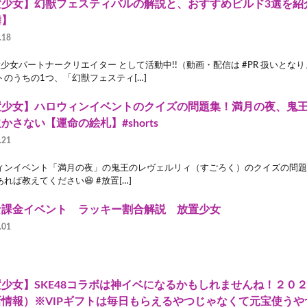
置少女】幻獣フェスティバルの解説と、おすすめビルド3選を紹
麟】
.18
少女パートナークリエイター として活動中!!（動画・配信は #PR 扱いとなり
トのうちの1つ、「幻獣フェスティ[…]
置少女】ハロウィンイベントのクイズの問題集！満月の夜、鬼
かさない【運命の絵札】#shorts
.21
ィンイベント「満月の夜」の鬼王のレヴェルリィ（すごろく）のクイズの問題
れば教えてください😆 #放置[…]
な課金イベント ラッキー割合解説 放置少女
.01
少女】SKE48コラボは神イベになるかもしれませんね！２０
新情報）※VIPギフトは毎日もらえるやつじゃなくて元宝使う