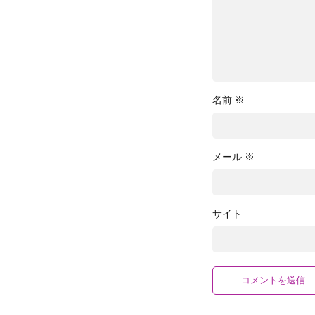
名前
※
メール
※
サイト