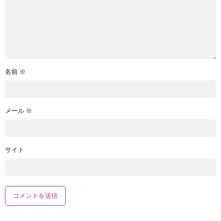
名前
※
メール
※
サイト