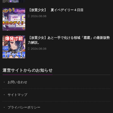
【放置少女】 夏イベデイリー４日目
2026.08.08
【放置少女】あと一手で化ける領域「霜霆」の最新版勢
力解説。
2026.08.08
運営サイトからのお知らせ
お問い合わせ
サイトマップ
プライバシーポリシー