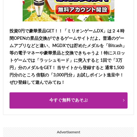
投資0円で豪華景品GET！！「ミリオンゲームDX」は２４時
間OPENの景品交換ができるゲームサイトだよ。普通のゲー
ムアプリなどと違い、MGDXでは貯めたメダルを「Bitcash」
等の電子マネーや豪華景品と交換できちゃうよ！特にスロッ
トゲームでは「ラッシュモード」に突入すると 1回で「3万
円」分のメダルをGET！ 当サイトから登録すると 通常1,500
円分のところ 倍額の「3,000円分」お試しポイント進呈中！
ぜひ登録して遊んでみてね！
今すぐ無料であそぶ
Advertisement