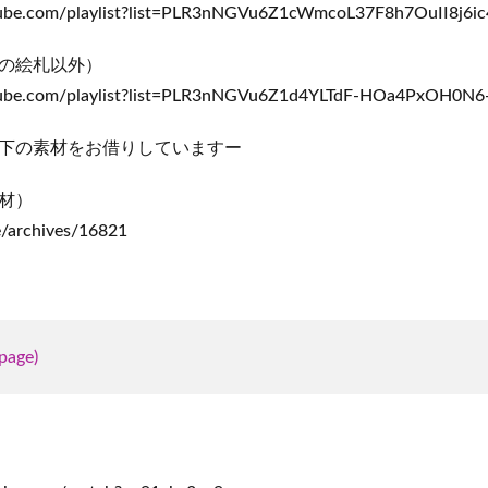
ube.com/playlist?list=PLR3nNGVu6Z1cWmcoL37F8h7OuII8j6ic
の絵札以外）
ube.com/playlist?list=PLR3nNGVu6Z1d4YLTdF-HOa4PxOH0N6
下の素材をお借りしていますー
材）
te/archives/16821
page)