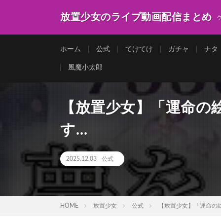
放置少女のライブ動画配信まとめ
ホーム
公式
てけてけ
ガチャ
ナタ
風魔小太郎
【放置少女】「運命の絵
す…
2025.12.03
公式
HOME
放置少女
公式
【放置少女】「運命の絵