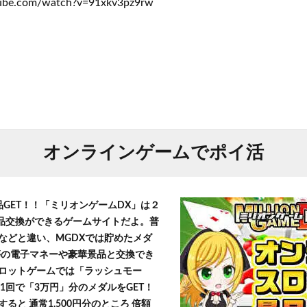
ube.com/watch?v=91xkv3pz9rw
オンラインゲームでポイ活
品GET！！「ミリオンゲームDX」は２
景品交換ができるゲームサイトだよ。普
などと違い、MGDXでは貯めたメダ
h」等の電子マネーや豪華景品と交換でき
ロットゲームでは「ラッシュモー
1回で「3万円」分のメダルをGET！
ると 通常1,500円分のところ 倍額