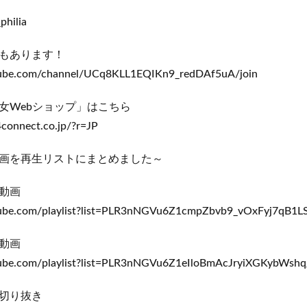
philia
もあります！
ube.com/channel/UCq8KLL1EQIKn9_redDAf5uA/join
女Webショップ」はこちら
connect.co.jp/?r=JP
画を再生リストにまとめました～
動画
ube.com/playlist?list=PLR3nNGVu6Z1cmpZbvb9_vOxFyj7qB1L
動画
ube.com/playlist?list=PLR3nNGVu6Z1eIloBmAcJryiXGKybWshq
切り抜き