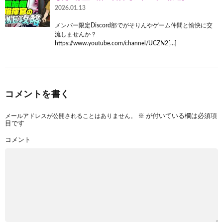
2026.01.13
メンバー限定Discord部でがそりんやゲーム仲間と愉快に交
流しませんか？
https://www.youtube.com/channel/UCZN2[…]
コメントを書く
メールアドレスが公開されることはありません。
※
が付いている欄は必須項
目です
コメント