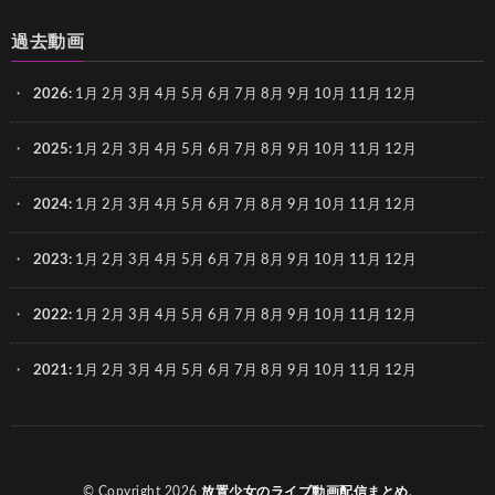
過去動画
2026
:
1月
2月
3月
4月
5月
6月
7月
8月
9月
10月
11月
12月
2025
:
1月
2月
3月
4月
5月
6月
7月
8月
9月
10月
11月
12月
2024
:
1月
2月
3月
4月
5月
6月
7月
8月
9月
10月
11月
12月
2023
:
1月
2月
3月
4月
5月
6月
7月
8月
9月
10月
11月
12月
2022
:
1月
2月
3月
4月
5月
6月
7月
8月
9月
10月
11月
12月
2021
:
1月
2月
3月
4月
5月
6月
7月
8月
9月
10月
11月
12月
© Copyright 2026
放置少女のライブ動画配信まとめ
.