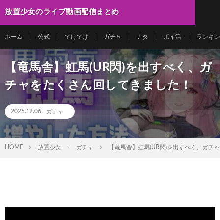
放置少女のライブ動画配信まとめ
ホーム
公式
てけてけ
ガチャ
ナタ
ポイ活
ランキン
【竜馬舎】虹馬(UR閃)を出すべく、ガ
チャをたくさん回してきました！
2025.12.06
ガチャ
HOME
放置少女
ガチャ
【竜馬舎】虹馬(UR閃)を出すべく、ガチ