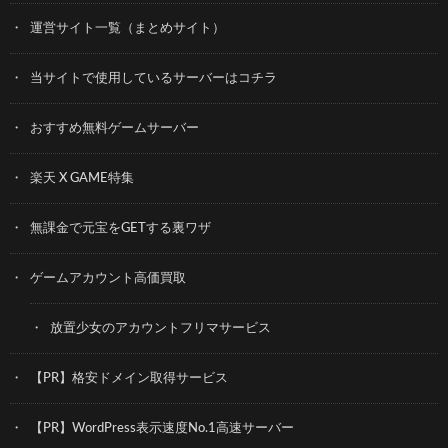
運営サイト一覧（まとめサイト）
当サイトで使用しているサーバーはコチラ
おすすめ無料ゲームサーバー
楽天 X GAME特集
無課金で元宝をGETする裏ワザ
ゲームアカウント高価買取
放置少女のアカウントフリマサービス
【PR】格安ドメイン取得サービス
【PR】WordPress表示速度No.1高速サーバー