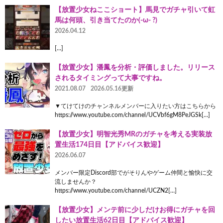
【放置少女ねここショート】馬見でガチャ引いて虹
馬は何頭、引き当てたのか(-ω- ?)
2026.04.12
[…]
【放置少女】潘鳳を分析・評価しました。リリース
されるタイミングって大事ですね。
2021.08.07
2026.05.16更新
▼てけてけのチャンネルメンバーに入りたい方はこちらから
https://www.youtube.com/channel/UCVbf6gM8PeJGSk[…]
【放置少女】明智光秀MRのガチャを考える実装放
置生活174日目【アドバイス歓迎】
2026.06.07
メンバー限定Discord部でがそりんやゲーム仲間と愉快に交
流しませんか？
https://www.youtube.com/channel/UCZN2[…]
【放置少女】メンテ前に少しだけお得にガチャを回
したい放置生活62日目【アドバイス歓迎】