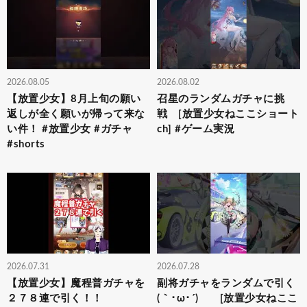
2026.08.05
2026.08.02
【放置少女】8月上旬の願い
召星のランダムガチャに挑
返しが全く願いが帰って来な
戦 [放置少女ねここショート
い件！ #放置少女 #ガチャ
ch] #ゲーム実況
#shorts
2026.07.31
2026.07.28
【放置少女】魔程普ガチャを
副将ガチャをランダムで引く
２７８連で引く！！
(｀･ω･´)ゞ [放置少女ねここ