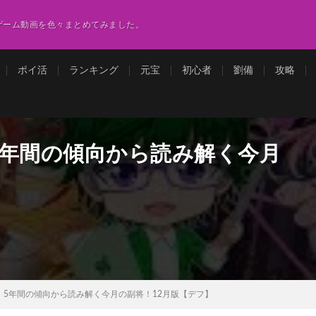
ゲーム動画を色々まとめてみました。
ポイ活
ランキング
元宝
初心者
劉備
攻略
5年間の傾向から読み解く今月
】
】5年間の傾向から読み解く今月の副将！12月版【デフ】