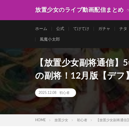
放置少女のライブ動画配信まとめ
ホーム
公式
てけてけ
ガチャ
ナタ
風魔小太郎
【放置少女副将通信】
の副将！12月版【デフ
2025.12.08
初心者
HOME
放置少女
初心者
【放置少女副将通信