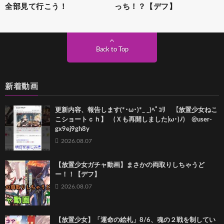
全部見て行こう！
っち！？【デフ】
Back to Top
新着動画
更新内容、報告します(*･ω･)*_ _)ﾍﾟｺﾘ 【放置少女ねこ
こショートｃｈ】 (Ｘも再開しました|ω･)ﾉ) @user-
gx9ej9gh8y
2026.08.07
【放置少女ガチャ動画】まさかの両取りしちゃうど
ー！！【デフ】
2026.08.07
【放置少女】「運命の絵札」8/6、魂の２戦を制してい