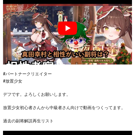
#パートナークリエイター
#放置少女
デフです。よろしくお願いします。
放置少女初心者さんから中級者さん向けで動画をつくってます。
過去の副将解説再生リスト