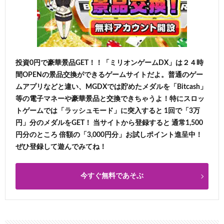
投資0円で豪華景品GET！！「ミリオンゲームDX」は２４時
間OPENの景品交換ができるゲームサイトだよ。普通のゲー
ムアプリなどと違い、MGDXでは貯めたメダルを「Bitcash」
等の電子マネーや豪華景品と交換できちゃうよ！特にスロッ
トゲームでは「ラッシュモード」に突入すると 1回で「3万
円」分のメダルをGET！ 当サイトから登録すると 通常1,500
円分のところ 倍額の「3,000円分」お試しポイント進呈中！
ぜひ登録して遊んでみてね！
今すぐ無料であそぶ