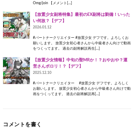
Omg/join 【メメント[…]
【放置少女副将特集】最初のEX副将は劉備！いった
い何故？【デフ】
2026.01.12
#パートナークリエイター #放置少女 デフです。よろしくお
願いします。 放置少女初心者さんから中級者さん向けで動画
をつくってます。 過去の副将解説再生[…]
【放置少女情報】中旬の聖MRか！？おやおや？運
営さんポロリ！？【デフ】
2025.12.10
#パートナークリエイター #放置少女 デフです。よろしく
お願いします。 放置少女初心者さんから中級者さん向けで動
画をつくってます。 過去の副将解説再[…]
コメントを書く