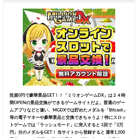
投資0円で豪華景品GET！！「ミリオンゲームDX」は２４時
間OPENの景品交換ができるゲームサイトだよ。普通のゲー
ムアプリなどと違い、MGDXでは貯めたメダルを「Bitcash」
等の電子マネーや豪華景品と交換できちゃうよ！特にスロッ
トゲームでは「ラッシュモード」に突入すると 1回で「3万
円」分のメダルをGET！ 当サイトから登録すると 通常1,500