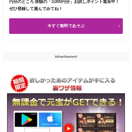
円分のところ 倍額の「3,000円分」お試しポイント進呈中！
ぜひ登録して遊んでみてね！
今すぐ無料であそぶ
Advertisement