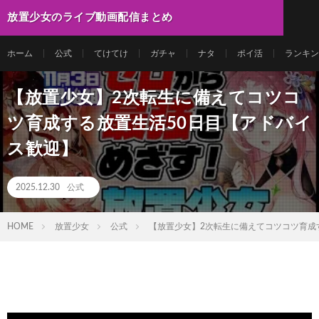
放置少女のライブ動画配信まとめ
ホーム
公式
てけてけ
ガチャ
ナタ
ポイ活
ランキン
【放置少女】2次転生に備えてコツコ
ツ育成する放置生活50日目【アドバイ
ス歓迎】
2025.12.30
公式
HOME
放置少女
公式
【放置少女】2次転生に備えてコツコツ育成