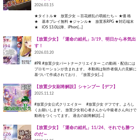
2026.03.15
★タイトル★ 放置少女 ～百花繚乱の萌姫たち～ ★価 格
★ 基本プレイ無料 ★ジャンル★ 放置系RPG ★対応端末
★ iOS 13.0以降、iPhon[…]
【放置少女】「運命の絵札」3/19、明日から本気出
す！
2026.03.20
#PR #放置少女パートナークリエイター この動画・配信には
プロモーションが含まれます。 本動画は制作者個人の見解に
基づいて作成されており、『放置少女[…]
【放置少女副将解説】シャンプー【デフ】
2025.11.12
#放置少女公式クリエイター #放置少女 デフです。よろし
くお願いします。 放置少女初心者さんから中級者さん向けで
動画をつくってます。 過去の副将解説[…]
【放置少女】「運命の絵札」11/24、それでも勝つ
のだ～