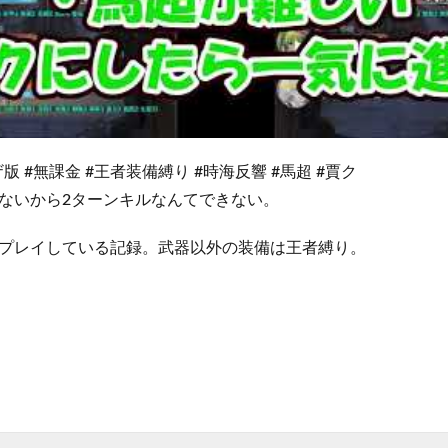
版 #無課金 #王者装備縛り #時海反響 #馬超 #賈ク
ないから2ターンキルなんてできない。
プレイしている記録。武器以外の装備は王者縛り。