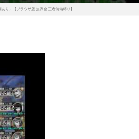
戦闘あり）【ブラウザ版 無課金 王者装備縛り】