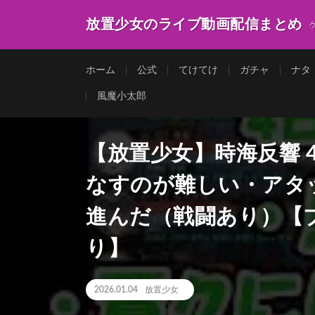
放置少女のライブ動画配信まとめ
ホーム
公式
てけてけ
ガチャ
ナタ
風魔小太郎
【放置少女】時海反響 4日
なすのが難しい・アタ
進んだ（戦闘あり）【ブ
り】
2026.01.04
放置少女