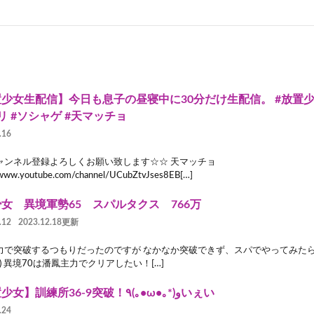
少女生配信】今日も息子の昼寝中に30分だけ生配信。 #放置少女
リ #ソシャゲ #天マッチョ
.16
ャンネル登録よろしくお願い致します☆☆ 天マッチョ
/www.youtube.com/channel/UCubZtvJses8EB[…]
女 異境軍勢65 スパルタクス 766万
.12
2023.12.18更新
力で突破するつもりだったのですが なかなか突破できず、スパでやってみたら
･｀) 異境70は潘鳳主力でクリアしたい！[…]
【放置少女】訓練所36-9突破！٩(｡•ω•｡*)وいぇい
.24