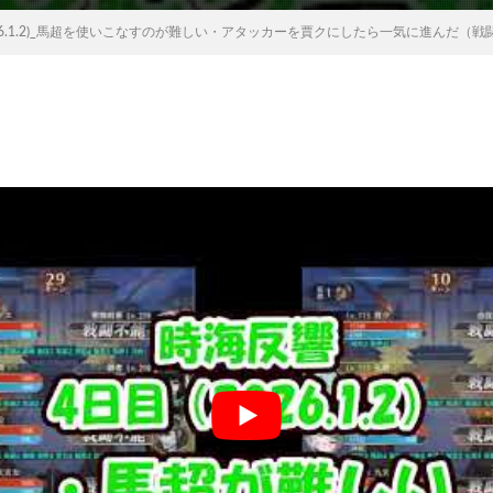
026.1.2)_馬超を使いこなすのが難しい・アタッカーを賈クにしたら一気に進んだ（