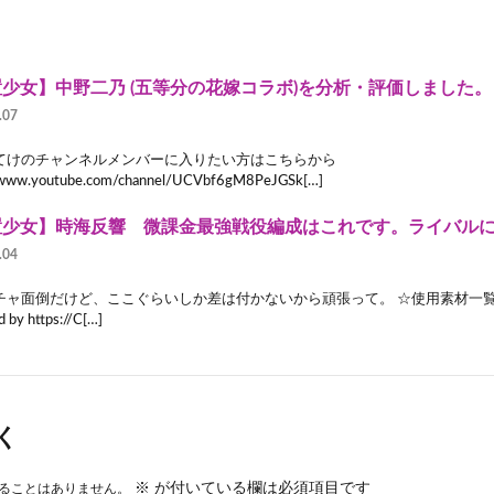
少女】中野二乃 (五等分の花嫁コラボ)を分析・評価しました。
.07
てけのチャンネルメンバーに入りたい方はこちらから
//www.youtube.com/channel/UCVbf6gM8PeJGSk[…]
置少女】時海反響 微課金最強戦役編成はこれです。ライバル
.04
チャ面倒だけど、ここぐらいしか差は付かないから頑張って。 ☆使用素材一覧 ・
by https://C[…]
く
※
が付いている欄は必須項目です
ることはありません。