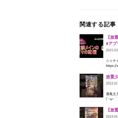
関連する記事
【放置
#アプ
2025.03
☆☆チ
https:/
放置少
2022.01
潘鳳主
(´･ω
2024.05