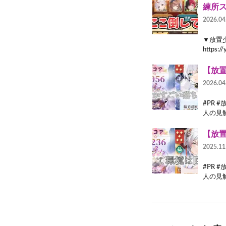
練所ス
2026.04
▼放置
https:/
【放置
2026.04
#PR
人の見
【放置
2025.11
#PR
人の見