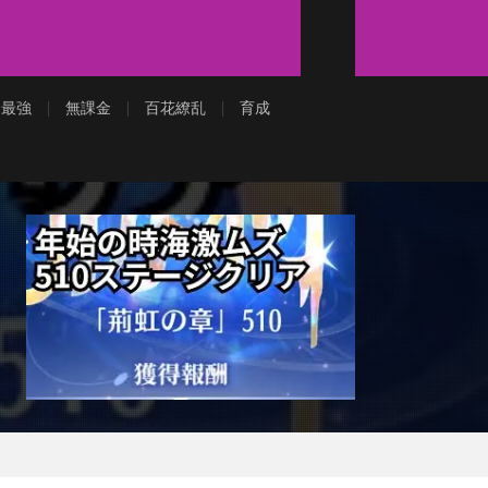
最強
無課金
百花繚乱
育成