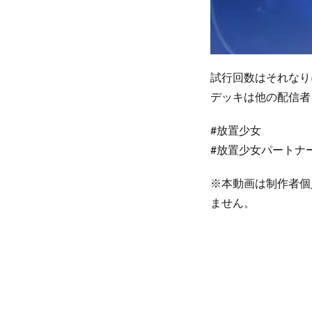
試行回数はそれなり
デッキは他の配信者
#放置少女
#放置少女パートナ
※本動画は制作者個
ません。