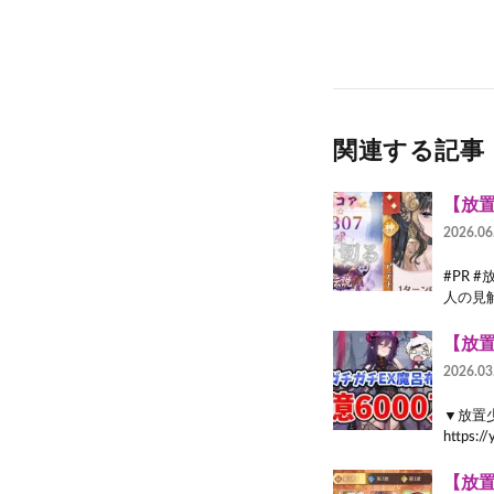
関連する記事
【放置
2026.06
#PR
人の見
【放置
2026.03
▼放置
https:/
【放