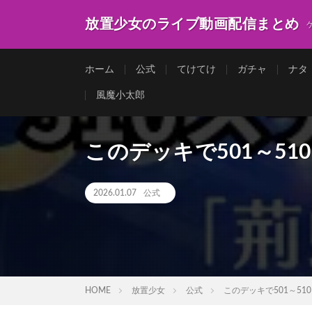
放置少女のライブ動画配信まとめ
ホーム
公式
てけてけ
ガチャ
ナタ
風魔小太郎
このデッキで501～51
2026.01.07
公式
HOME
放置少女
公式
このデッキで501～51