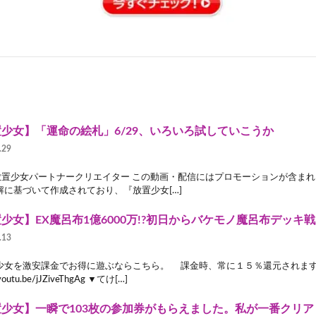
少女】「運命の絵札」6/29、いろいろ試していこうか
.29
 #放置少女パートナークリエイター この動画・配信にはプロモーションが含ま
解に基づいて作成されており、『放置少女[…]
少女】EX魔呂布1億6000万!?初日からバケモノ魔呂布デッキ
.13
少女を激安課金でお得に遊ぶならこちら。 課金時、常に１５％還元されます
/youtu.be/jJZiveThgAg ▼てけ[…]
置少女】一瞬で103枚の参加券がもらえました。私が一番クリ