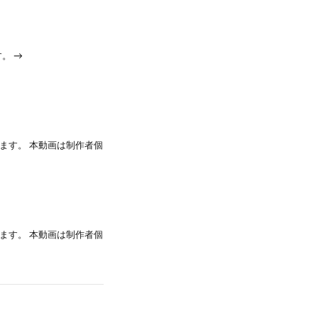
。 →
れます。 本動画は制作者個
れます。 本動画は制作者個