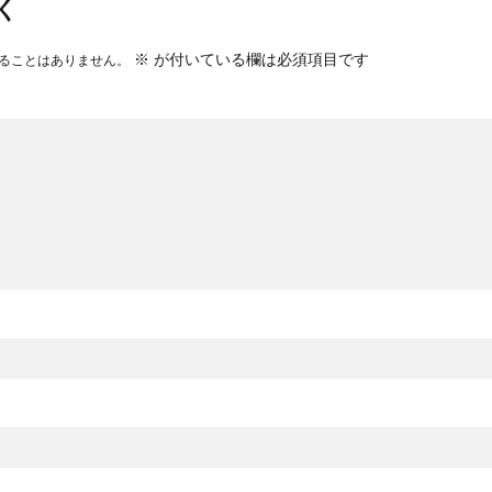
く
※
が付いている欄は必須項目です
ることはありません。