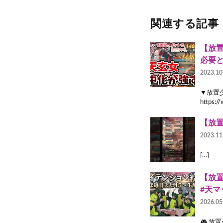
関連する記事
【放
必要
2023.10
▼放置
https:/
【放置
2023.11
[…]
【放置
#天マ
2026.05
🎮 