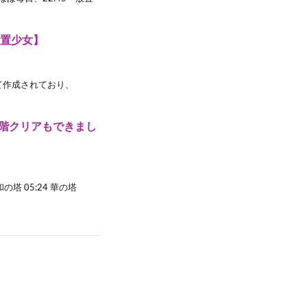
【放置少女】
づいて作成されており、
0階クリアもできまし
の塔 05:24 華の塔