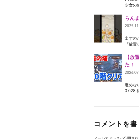
少女の生
らんま
2025.11
出すの
『放置
【放
た！
2026.07
進めない
07:28 
コメントを書
メールアドレスが公開され