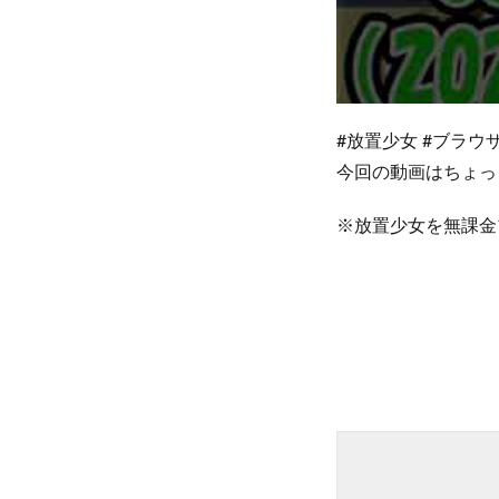
#放置少女 #ブラウ
今回の動画はちょっ
※放置少女を無課金