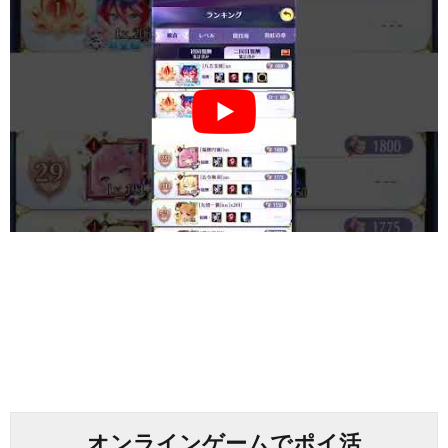
オンラインゲームでポイ活