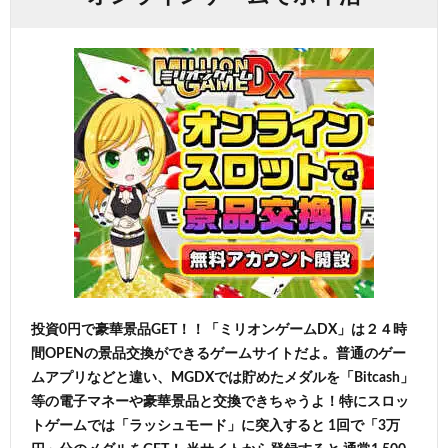
投資0円で豪華景品GET！！「ミリオンゲームDX」は２４時
間OPENの景品交換ができるゲームサイトだよ。普通のゲー
ムアプリなどと違い、MGDXでは貯めたメダルを「Bitcash」
等の電子マネーや豪華景品と交換できちゃうよ！特にスロッ
トゲームでは「ラッシュモード」に突入すると 1回で「3万