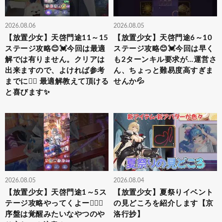
2026.08.06
2026.08.05
【放置少女】天啓門途11～15
【放置少女】天啓門途6～10
ステージ攻略😊💓今回は最適
ステージ攻略😊💓今回は早く
解では有りません。クリアは
も2ターンキル要求が…運営さ
出来ますので、よければ参考
ん、ちょっと難易度高すぎま
までに🙇‍♀️ 最適解教えて頂ける
せんか💦
と喜びます✨
2026.08.05
2026.08.04
【放置少女】天啓門途1～5ス
【放置少女】夏祭りイベント
テージ攻略やってくよー‎👍🏻🌟
の見どころを紹介します【京
序盤は覚醒みたいなやつのや
洛行抄】