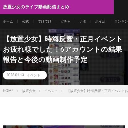
放置少女のライブ動画配信まとめ
ホーム
公式
てけてけ
ガチャ
ナタ
ポイ活
ランキン
【放置少女】時海反響・正月イベント
お疲れ様でした！6アカウントの結果
報告と今後の動画制作予定
2026.01.13
イベント
HOME
放置少女
イベント
【放置少女】時海反響・正月イベントお