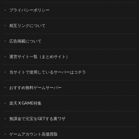
プライバシーポリシー
相互リンクについて
広告掲載について
運営サイト一覧（まとめサイト）
当サイトで使用しているサーバーはコチラ
おすすめ無料ゲームサーバー
楽天 X GAME特集
無課金で元宝をGETする裏ワザ
ゲームアカウント高価買取