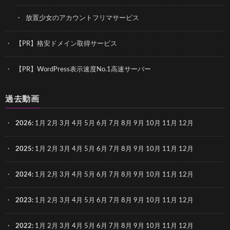
放置少女のアカウントフリマサービス
【PR】格安ドメイン取得サービス
【PR】WordPress表示速度No.1高速サーバー
過去動画
2026
:
1月
2月
3月
4月
5月
6月
7月
8月
9月
10月
11月
12月
2025
:
1月
2月
3月
4月
5月
6月
7月
8月
9月
10月
11月
12月
2024
:
1月
2月
3月
4月
5月
6月
7月
8月
9月
10月
11月
12月
2023
:
1月
2月
3月
4月
5月
6月
7月
8月
9月
10月
11月
12月
2022
:
1月
2月
3月
4月
5月
6月
7月
8月
9月
10月
11月
12月