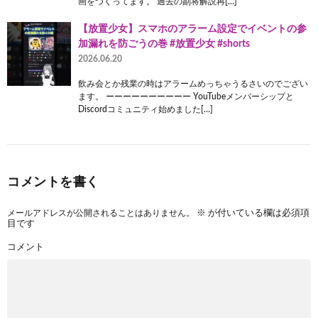
画をつくってます。 過去の副将解説再[…]
【放置少女】スマホのアラーム設定でイベントの参
加漏れを防ごうの巻 #放置少女 #shorts
2026.06.20
飲み会とか残業の時はアラームめっちゃうるさいのでござい
ます。 ーーーーーーーーーー YouTubeメンバーシップと
Discordコミュニティ始めました[…]
コメントを書く
メールアドレスが公開されることはありません。
※
が付いている欄は必須項
目です
コメント