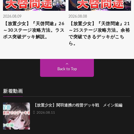
2026.08.09
2026.08.08
【放置少女】『天啓問途』26
【放置少女】『天啓問途』21
～30ステージ攻略方法。ラス
～25ステージ攻略方法。余裕
ボス突破デッキ解説。
で突破できるデッキがこち
ら。
Back to Top
新着動画
【放置少女】関羽連携の程普デッキ戦 メイン垢編
2026.08.11