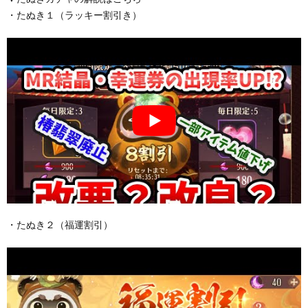
・たぬき１（ラッキー割引き）
・たぬき２（福運割引）