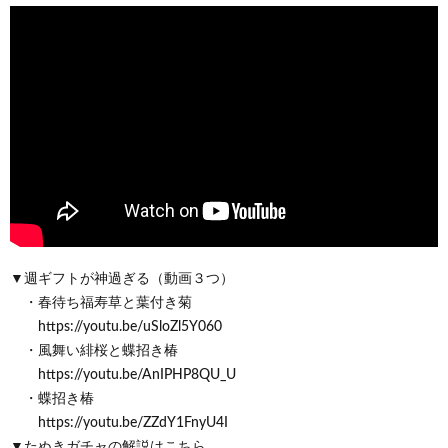
▼週ギフトが神過ぎる（動画３つ）
・春待ち福寿草と葉付き菊
https://youtu.be/uSloZl5Y060
・風舞い緋桜と蝶招き椿
https://youtu.be/AnIPHP8QU_U
・蝶招き椿
https://youtu.be/ZZdY1FnyU4I
▼たぬきガチャの解説はこちら