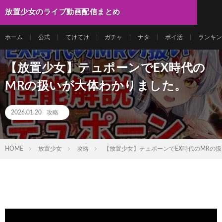
放置少女のライブ動画配信まとめ
ホーム
公式
てけてけ
ガチャ
ナタ
ポイ活
ランキン
【放置少女】テュポーンでEX時代の
MRの扱いが大体わかりました。
2026.01.20
攻略
HOME
放置少女
攻略
【放置少女】テュポーンでEX時代のMRの