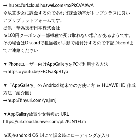
→ https://url.cloud.huawei.com/mxPkCVAXwA
今放置少女に課金するのであれば課金効率がトップクラスに良い
アプリプラットフォームです。
提供：華為技術日本株式会社
※100円クーポンが一部機種で受け取れない場合があるようです。
その場合はDiscordで担当者が手動で紐付けするので下記Discordま
でご連絡ください
▼iPhoneユーザー向けAppGalleryをPCで利用する方法
→https://youtu.be/EBOva8pBTyo
▼「AppGallery」の Andriod 端末でのお使い方 ＆ HUAWEI ID 作成
方法（紹介図）
→http://tinyurl.com/yttjnrrj
▼AppGallery放置少女特典の URL
https://url.cloud.huawei.com/pL2KJN1ELm
※現在android OS 14にて課金時にローディングが入り