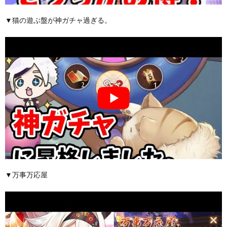
▼猫の遊ぶ盤が神ガチャ過ぎる。
▼万事万応屋