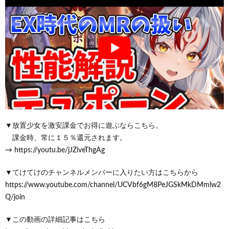
▼放置少女を激安課金でお得に遊ぶならこちら。
課金時、常に１５％還元されます。
→ https://youtu.be/jJZiveThgAg
▼てけてけのチャンネルメンバーに入りたい方はこちらから
https://www.youtube.com/channel/UCVbf6gM8PeJGSkMkDMmlw2
Q/join
▼この動画の詳細記事はこちら