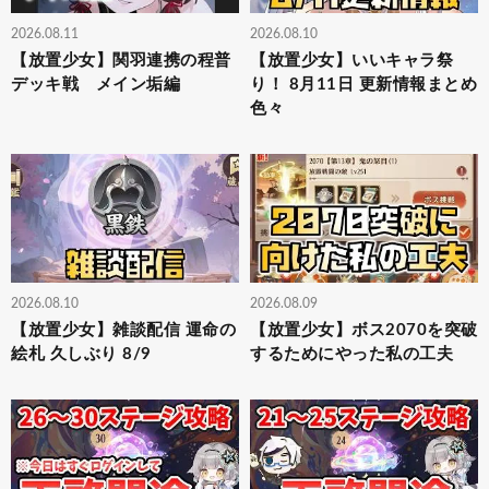
2026.08.11
2026.08.10
【放置少女】関羽連携の程普
【放置少女】いいキャラ祭
デッキ戦 メイン垢編
り！ 8月11日 更新情報まとめ
色々
2026.08.10
2026.08.09
【放置少女】雑談配信 運命の
【放置少女】ボス2070を突破
絵札 久しぶり 8/9
するためにやった私の工夫