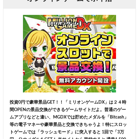
投資0円で豪華景品GET！！「ミリオンゲームDX」は２４時
間OPENの景品交換ができるゲームサイトだよ。普通のゲー
ムアプリなどと違い、MGDXでは貯めたメダルを「Bitcash」
等の電子マネーや豪華景品と交換できちゃうよ！特にスロッ
トゲームでは「ラッシュモード」に突入すると 1回で「3万