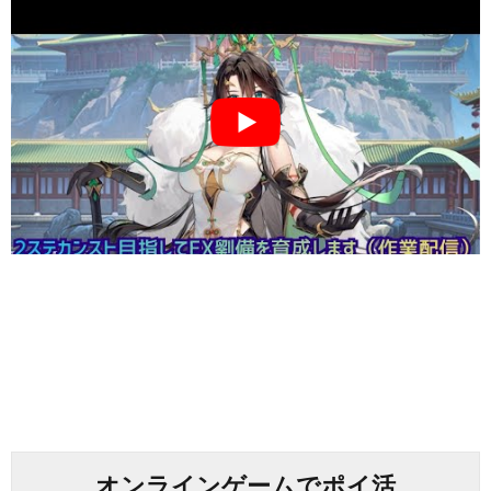
オンラインゲームでポイ活