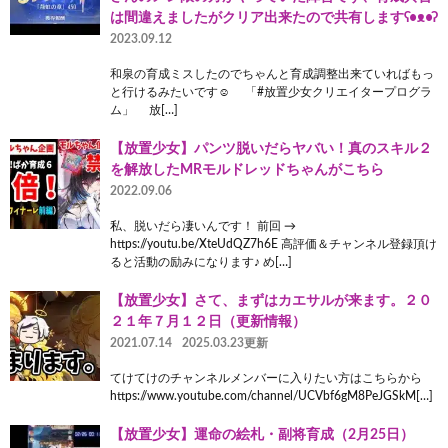
は間違えましたがクリア出来たので共有しますʕ•ᴥ•ʔ
2023.09.12
和泉の育成ミスしたのでちゃんと育成調整出来ていればもっ
と行けるみたいです☺️ 「#放置少女クリエイタープログラ
ム」 放[…]
【放置少女】パンツ脱いだらヤバい！真のスキル２
を解放したMRモルドレッドちゃんがこちら
2022.09.06
私、脱いだら凄いんです！ 前回 →
https://youtu.be/XteUdQZ7h6E 高評価＆チャンネル登録頂け
ると活動の励みになります♪ め[…]
【放置少女】さて、まずはカエサルが来ます。２０
２１年７月１２日（更新情報）
2021.07.14
2025.03.23更新
てけてけのチャンネルメンバーに入りたい方はこちらから
https://www.youtube.com/channel/UCVbf6gM8PeJGSkM[…]
【放置少女】運命の絵札・副将育成（2月25日）