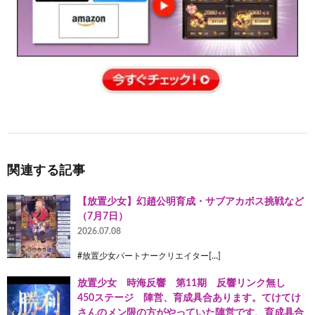
関連する記事
【放置少女】幻趙公明育成・サブアカボス挑戦など
（7月7日）
2026.07.08
#放置少女パートナークリエイター[…]
放置少女 時海反響 第11期 反響リンク無し
450ステージ 陣営、育成具合あります。てけてけ
さんのメン限の方がやっていた陣営です、育成具合