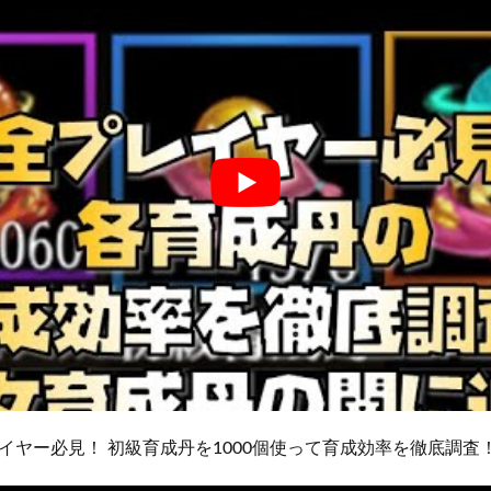
イヤー必見！ 初級育成丹を1000個使って育成効率を徹底調査