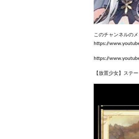
このチャンネルのメ
https://www.yout
https://www.youtu
【放置少女】ステー