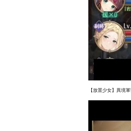
【放置少女】異境軍