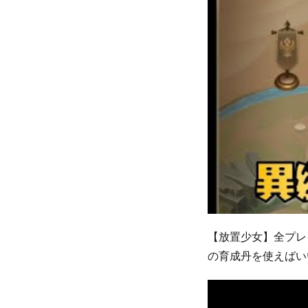
【放置少女】全プレ
の育成丹を使えばい