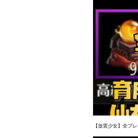
【放置少女】全プレ