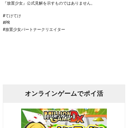
『放置少女』公式見解を示すものではありません。
#てけてけ
#PR
#放置少女パートナークリエイター
オンラインゲームでポイ活