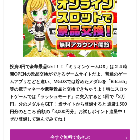
投資0円で豪華景品GET！！「ミリオンゲームDX」は２４時
間OPENの景品交換ができるゲームサイトだよ。普通のゲー
ムアプリなどと違い、MGDXでは貯めたメダルを「Bitcash」
等の電子マネーや豪華景品と交換できちゃうよ！特にスロッ
トゲームでは「ラッシュモード」に突入すると 1回で「3万
円」分のメダルをGET！ 当サイトから登録すると 通常1,500
円分のところ 倍額の「3,000円分」お試しポイント進呈中！
ぜひ登録して遊んでみてね！
今すぐ無料であそぶ