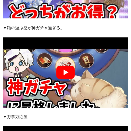
▼猫の遊ぶ盤が神ガチャ過ぎる。
▼万事万応屋