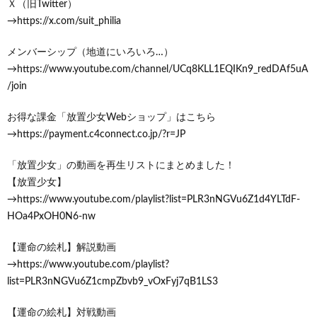
Ｘ（旧Twitter）
→https://x.com/suit_philia
メンバーシップ（地道にいろいろ…）
→https://www.youtube.com/channel/UCq8KLL1EQIKn9_redDAf5uA
/join
お得な課金「放置少女Webショップ」はこちら
→https://payment.c4connect.co.jp/?r=JP
「放置少女」の動画を再生リストにまとめました！
【放置少女】
→https://www.youtube.com/playlist?list=PLR3nNGVu6Z1d4YLTdF-
HOa4PxOH0N6-nw
【運命の絵札】解説動画
→https://www.youtube.com/playlist?
list=PLR3nNGVu6Z1cmpZbvb9_vOxFyj7qB1LS3
【運命の絵札】対戦動画