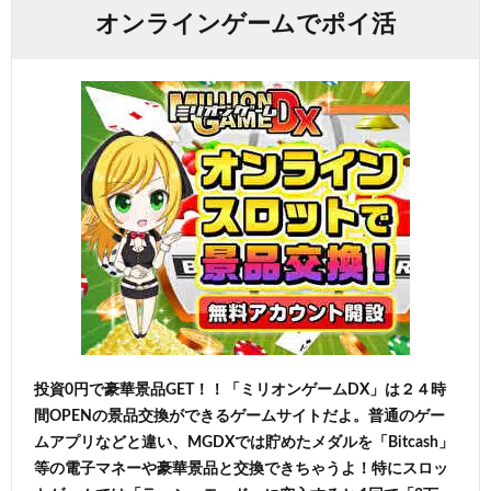
オンラインゲームでポイ活
投資0円で豪華景品GET！！「ミリオンゲームDX」は２４時
間OPENの景品交換ができるゲームサイトだよ。普通のゲー
ムアプリなどと違い、MGDXでは貯めたメダルを「Bitcash」
等の電子マネーや豪華景品と交換できちゃうよ！特にスロッ