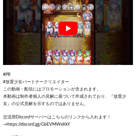
#PR
#放置少女パートナークリエイター
この動画・配信にはプロモーションが含まれます。
本動画は制作者個人の見解に基づいて作成されており、『放置少
女』の公式見解を示すものではありません。
交流用Discordサーバーはこちらのリンクから入れます！
→https://discord.gg/GbEVMWxKkY