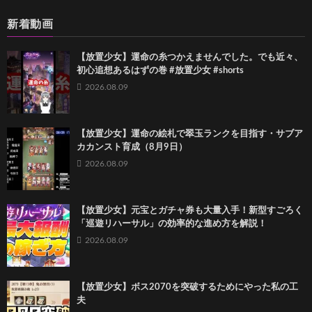
新着動画
【放置少女】運命の糸つかえませんでした。でも近々、
初心追想あるはずの巻 #放置少女 #shorts
2026.08.09
【放置少女】運命の絵札で翠玉ランクを目指す・サブア
カカンスト育成（8月9日）
2026.08.09
【放置少女】元宝とガチャ券も大量入手！新型すごろく
「巡遊リハーサル」の効率的な進め方を解説！
2026.08.09
【放置少女】ボス2070を突破するためにやった私の工
夫