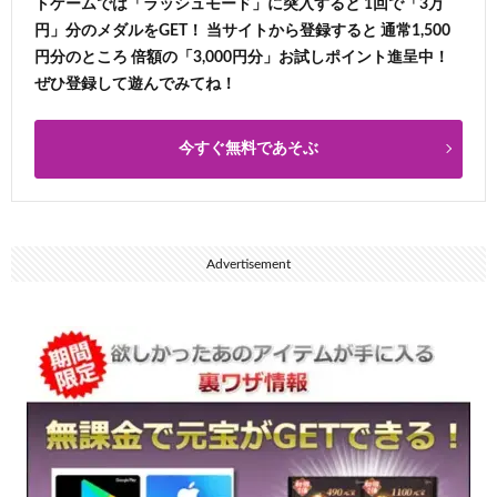
トゲームでは「ラッシュモード」に突入すると 1回で「3万
円」分のメダルをGET！ 当サイトから登録すると 通常1,500
円分のところ 倍額の「3,000円分」お試しポイント進呈中！
ぜひ登録して遊んでみてね！
今すぐ無料であそぶ
Advertisement