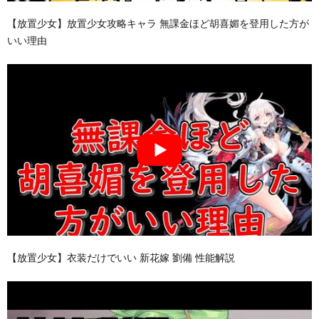
【放置少女】放置少女攻略キャラ 無課金ほど胡喜媚を登用した方が
いい理由
【放置少女】衣装だけでいい 新花嫁 劉備 性能解説