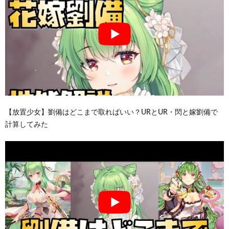
【放置少女】劉備はどこまで取ればいい？URとUR・閃と嫁劉備で
計算してみた