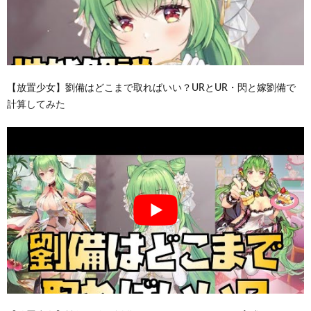
【放置少女】劉備はどこまで取ればいい？URとUR・閃と嫁劉備で
計算してみた