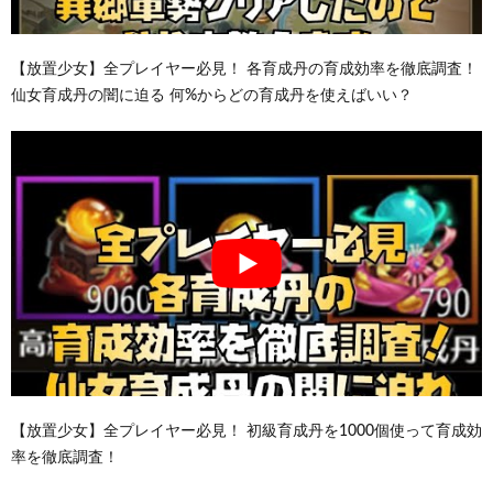
【放置少女】全プレイヤー必見！ 各育成丹の育成効率を徹底調査！
仙女育成丹の闇に迫る 何%からどの育成丹を使えばいい？
【放置少女】全プレイヤー必見！ 初級育成丹を1000個使って育成効
率を徹底調査！