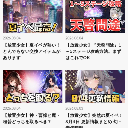
2026.08.04
2026.08.04
【放置少女】夏イベが熱い！
【放置少女】『天啓問途』1
とんでもない交換アイテムが
～5ステージ攻略方法。まず
あります
はこれでOK
2026.08.04
2026.08.03
【放置少女】神・曹操と魔・
【放置少女】突然の夏イベ！
程普どっちを取るべき？
8月4日 更新情報まとめ 幻・