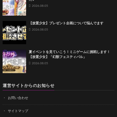
2026.08.05
【放置少女】プレゼント企画について悩んでます
2026.08.05
夏イベントを見ていこう！ミニゲームに挑戦します！
【放置少女】「幻獣フェスティバル」
2026.08.05
運営サイトからのお知らせ
お問い合わせ
サイトマップ