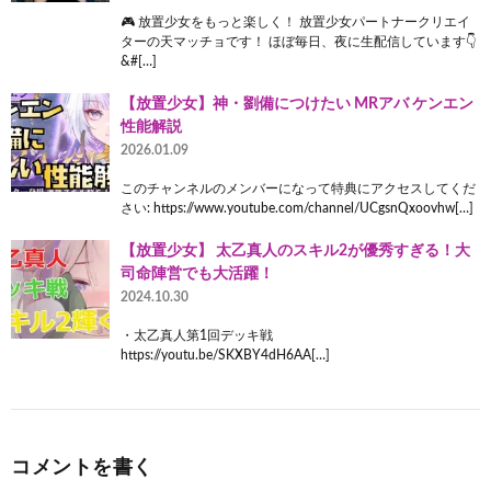
🎮 放置少女をもっと楽しく！ 放置少女パートナークリエイ
ターの天マッチョです！ ほぼ毎日、夜に生配信しています👇
&#[…]
【放置少女】神・劉備につけたい MRアバ ケンエン
性能解説
2026.01.09
このチャンネルのメンバーになって特典にアクセスしてくだ
さい: https://www.youtube.com/channel/UCgsnQxoovhw[…]
【放置少女】 太乙真人のスキル2が優秀すぎる！大
司命陣営でも大活躍！
2024.10.30
・太乙真人第1回デッキ戦
https://youtu.be/SKXBY4dH6AA[…]
コメントを書く