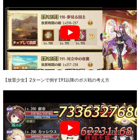
【放置少女】2ターンで倒す191以降のボス戦の考え方