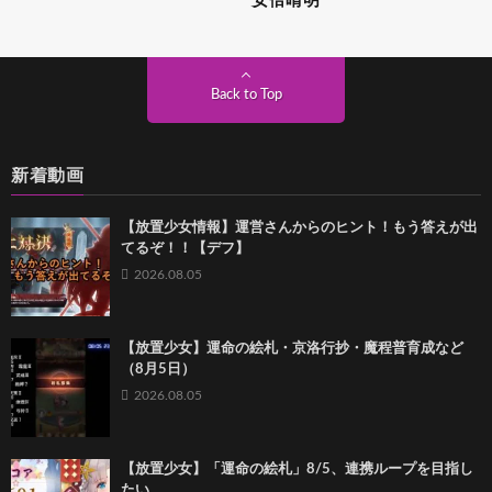
安倍晴明
Back to Top
新着動画
【放置少女情報】運営さんからのヒント！もう答えが出
てるぞ！！【デフ】
2026.08.05
【放置少女】運命の絵札・京洛行抄・魔程普育成など
（8月5日）
2026.08.05
【放置少女】「運命の絵札」8/5、連携ループを目指し
たい