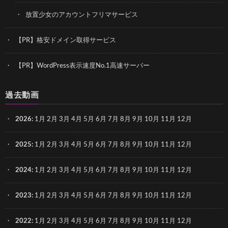
放置少女のアカウントフリマサービス
【PR】格安ドメイン取得サービス
【PR】WordPress表示速度No.1高速サーバー
過去動画
2026
:
1月
2月
3月
4月
5月
6月
7月
8月
9月
10月
11月
12月
2025
:
1月
2月
3月
4月
5月
6月
7月
8月
9月
10月
11月
12月
2024
:
1月
2月
3月
4月
5月
6月
7月
8月
9月
10月
11月
12月
2023
:
1月
2月
3月
4月
5月
6月
7月
8月
9月
10月
11月
12月
2022
:
1月
2月
3月
4月
5月
6月
7月
8月
9月
10月
11月
12月