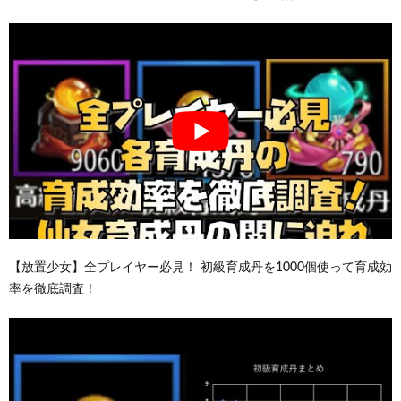
【放置少女】全プレイヤー必見！ 初級育成丹を1000個使って育成効
率を徹底調査！