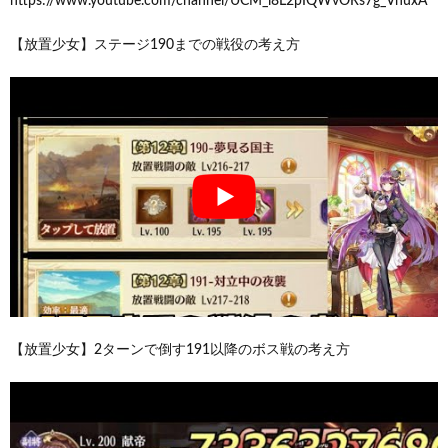
https://www.youtube.com/channel/UCM_i8L2pIQWvORs7g_VnuxA
【放置少女】ステージ190までの戦役の考え方
【放置少女】2ターンで倒す191以降のボス戦の考え方