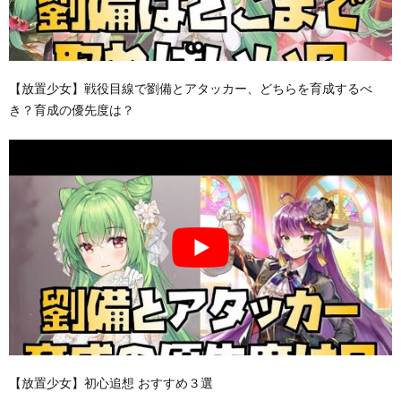
【放置少女】戦役目線で劉備とアタッカー、どちらを育成するべ
き？育成の優先度は？
【放置少女】初心追想 おすすめ３選