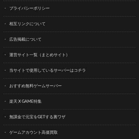
プライバシーポリシー
相互リンクについて
広告掲載について
運営サイト一覧（まとめサイト）
当サイトで使用しているサーバーはコチラ
おすすめ無料ゲームサーバー
楽天 X GAME特集
無課金で元宝をGETする裏ワザ
ゲームアカウント高価買取