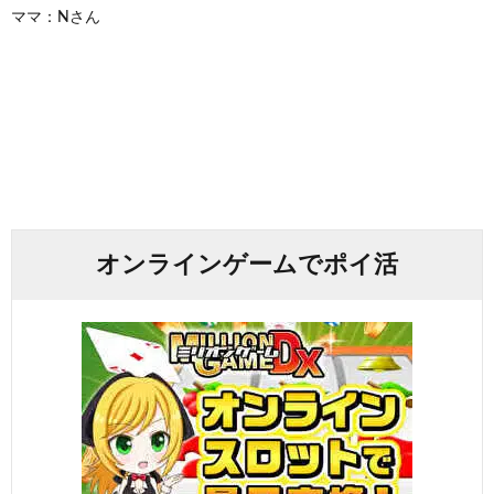
ママ：Nさん
オンラインゲームでポイ活