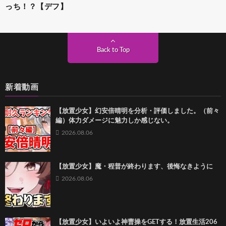
っち！？【デフ】
Back to Top
新着動画
【放置少女】幻安倍晴明を分析・評価しました。（前々
編）体力ダメージに魅力しか感じない。
2026.08.06
【放置少女】魔・程普が終わります、後悔なきように
2026.08.06
【放置少女】いよいよ神曹操をGETする！放置生活206