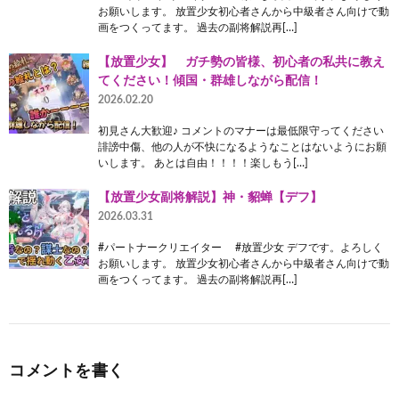
お願いします。 放置少女初心者さんから中級者さん向けで動
画をつくってます。 過去の副将解説再[…]
【放置少女】 ガチ勢の皆様、初心者の私共に教え
てください！傾国・群雄しながら配信！
2026.02.20
初見さん大歓迎♪ コメントのマナーは最低限守ってください
誹謗中傷、他の人が不快になるようなことはないようにお願
いします。 あとは自由！！！！楽しもう[…]
【放置少女副将解説】神・貂蝉【デフ】
2026.03.31
#パートナークリエイター #放置少女 デフです。よろしく
お願いします。 放置少女初心者さんから中級者さん向けで動
画をつくってます。 過去の副将解説再[…]
コメントを書く