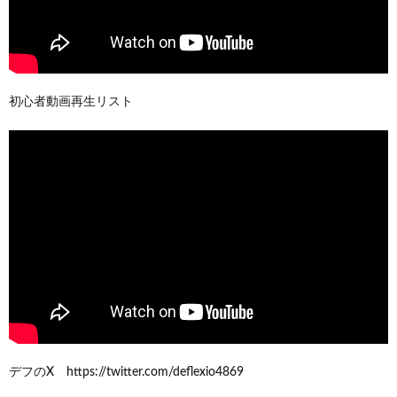
初心者動画再生リスト
デフのX https://twitter.com/deflexio4869