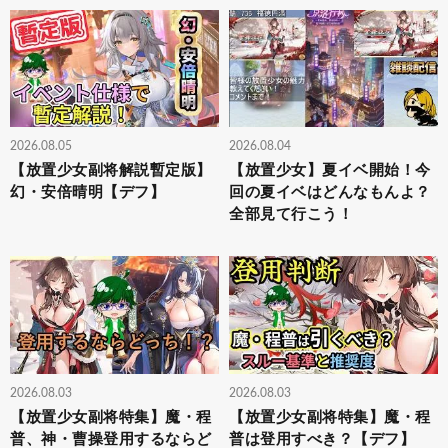
2026.08.05
2026.08.04
【放置少女副将解説暫定版】
【放置少女】夏イベ開始！今
幻・安倍晴明【デフ】
回の夏イベはどんなもんよ？
全部見て行こう！
2026.08.03
2026.08.03
【放置少女副将特集】魔・程
【放置少女副将特集】魔・程
普、神・曹操登用するならど
普は登用すべき？【デフ】