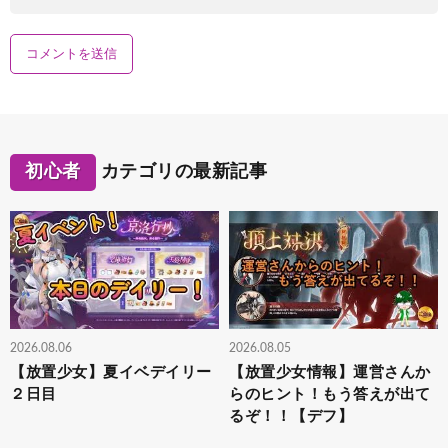
初心者
カテゴリの最新記事
2026.08.06
2026.08.05
【放置少女】夏イベデイリー
【放置少女情報】運営さんか
２日目
らのヒント！もう答えが出て
るぞ！！【デフ】