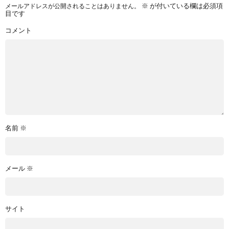
メールアドレスが公開されることはありません。
※
が付いている欄は必須項
目です
コメント
名前
※
メール
※
サイト