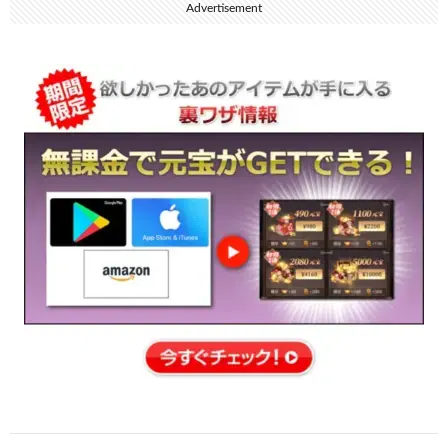
Advertisement