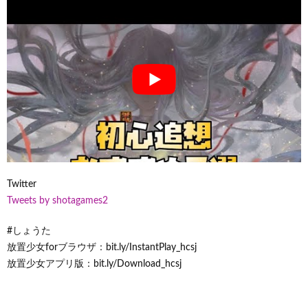
Twitter
Tweets by shotagames2
#しょうた
放置少女forブラウザ：bit.ly/InstantPlay_hcsj
放置少女アプリ版：bit.ly/Download_hcsj