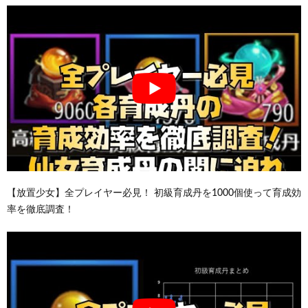
【放置少女】全プレイヤー必見！ 初級育成丹を1000個使って育成効
率を徹底調査！