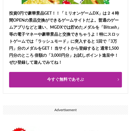
投資0円で豪華景品GET！！「ミリオンゲームDX」は２４時
間OPENの景品交換ができるゲームサイトだよ。普通のゲー
ムアプリなどと違い、MGDXでは貯めたメダルを「Bitcash」
等の電子マネーや豪華景品と交換できちゃうよ！特にスロッ
トゲームでは「ラッシュモード」に突入すると 1回で「3万
円」分のメダルをGET！ 当サイトから登録すると 通常1,500
円分のところ 倍額の「3,000円分」お試しポイント進呈中！
ぜひ登録して遊んでみてね！
今すぐ無料であそぶ
Advertisement