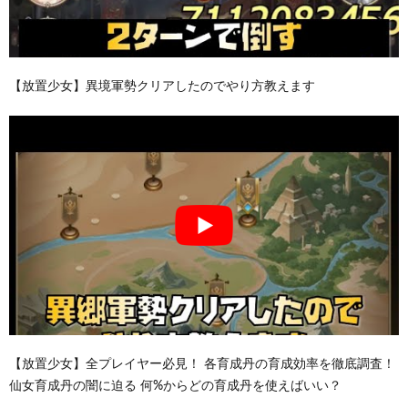
【放置少女】異境軍勢クリアしたのでやり方教えます
【放置少女】全プレイヤー必見！ 各育成丹の育成効率を徹底調査！
仙女育成丹の闇に迫る 何%からどの育成丹を使えばいい？