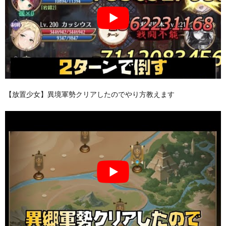
【放置少女】異境軍勢クリアしたのでやり方教えます