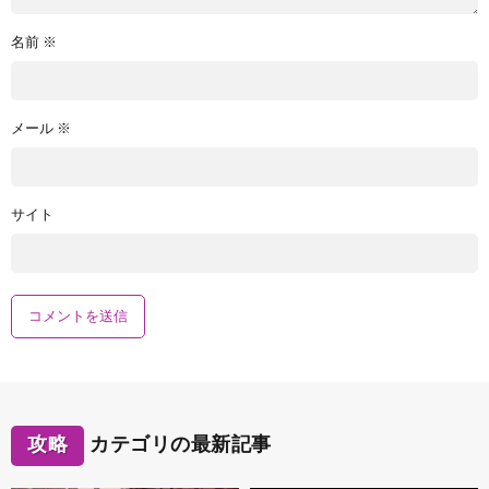
名前
※
メール
※
サイト
攻略
カテゴリの最新記事