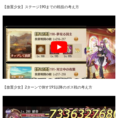
【放置少女】ステージ190までの戦役の考え方
【放置少女】2ターンで倒す191以降のボス戦の考え方