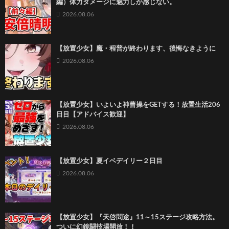
編）体力ダメージに魅力しか感じない。
2026.08.06
【放置少女】魔・程普が終わります、後悔なきように
2026.08.06
【放置少女】いよいよ神曹操をGETする！放置生活206
日目【アドバイス歓迎】
2026.08.06
【放置少女】夏イベデイリー２日目
2026.08.06
【放置少女】『天啓問途』11～15ステージ攻略方法。
ついに幻鏡闘技場開放！！