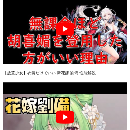
【放置少女】衣装だけでいい 新花嫁 劉備 性能解説