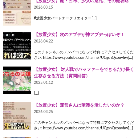
【放置少女】魔・呂布、少女の巡礼、その他攻略
2026.03.15
#放置少女パートナークリエイター[…]
【放置少女】次のアプデが神アプデっぽいぞ！
2026.04.22
このチャンネルのメンバーになって特典にアクセスしてくだ
さい: https://www.youtube.com/channel/UCgsnQxoovhw[…]
【放置少女】 対人戦でバッファーをできるだけ長く
生存させる方法（質問回答）
2025.01.12
[…]
【放置少女】運営さんは聖護を潰したいのか？
2026.03.25
このチャンネルのメンバーになって特典にアクセスしてくだ
さい: https://www.youtube.com/channel/UCgsnQxoovhw[…]