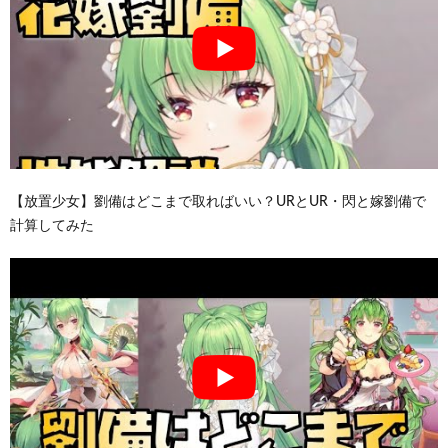
【放置少女】劉備はどこまで取ればいい？URとUR・閃と嫁劉備で
計算してみた