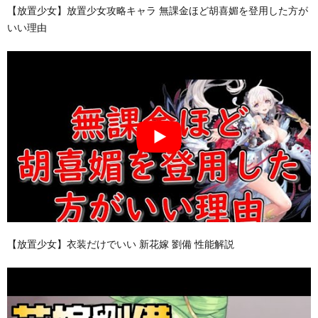
【放置少女】放置少女攻略キャラ 無課金ほど胡喜媚を登用した方が
いい理由
【放置少女】衣装だけでいい 新花嫁 劉備 性能解説