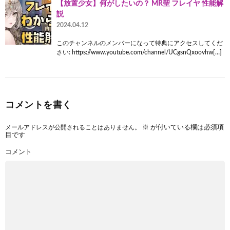
【放置少女】何がしたいの？ MR聖 フレイヤ 性能解
説
2024.04.12
このチャンネルのメンバーになって特典にアクセスしてくだ
さい: https://www.youtube.com/channel/UCgsnQxoovhw[…]
コメントを書く
メールアドレスが公開されることはありません。
※
が付いている欄は必須項
目です
コメント