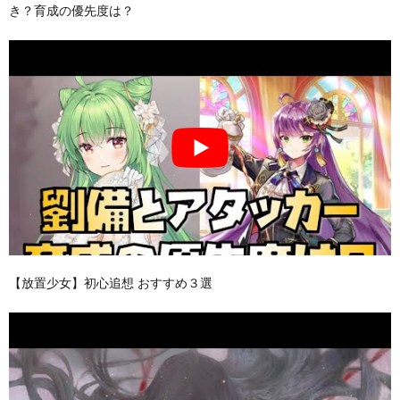
き？育成の優先度は？
【放置少女】初心追想 おすすめ３選