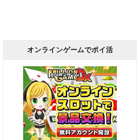
オンラインゲームでポイ活