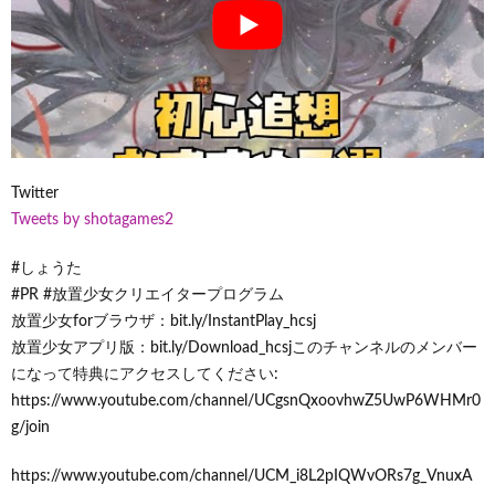
Twitter
Tweets by shotagames2
#しょうた
#PR #放置少女クリエイタープログラム
放置少女forブラウザ：bit.ly/InstantPlay_hcsj
放置少女アプリ版：bit.ly/Download_hcsjこのチャンネルのメンバー
になって特典にアクセスしてください:
https://www.youtube.com/channel/UCgsnQxoovhwZ5UwP6WHMr0
g/join
https://www.youtube.com/channel/UCM_i8L2pIQWvORs7g_VnuxA