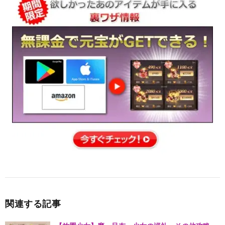
関連する記事