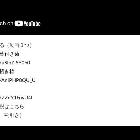
る（動画３つ）
葉付き菊
/uSloZl5Y060
招き椿
e/AnIPHP8QU_U
/ZZdY1FnyU4I
説はこちら
ー割引き）