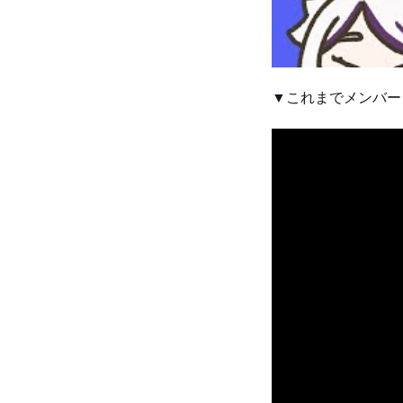
▼これまでメンバー