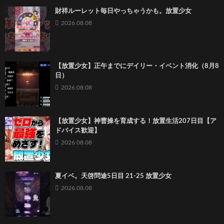
財祥ルーレット毎日やっちゃうかも。放置少女
2026.08.08
【放置少女】正午までにデイリー・イベント消化（8月8
日）
2026.08.08
【放置少女】神曹操を育成する！放置生活207日目【ア
ドバイス歓迎】
2026.08.08
夏イベ。天啓問途5日目 21-25 放置少女
2026.08.08