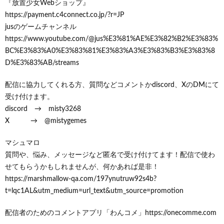
『放置少女Webショップ』
https://payment.c4connect.co.jp/?r=JP
jusのゲームチャンネル
https://www.youtube.com/@jus%E3%81%AE%E3%82%B2%E3%83%
BC%E3%83%A0%E3%83%81%E3%83%A3%E3%83%B3%E3%83%8
D%E3%83%AB/streams
配信に協力してくれる方、質問などコメントかdiscord、XのDMにて
受け付けます。
discord → misty3268
X → @mistygemes
マシュマロ
質問や、悩み、メッセージなど匿名で受け付けてます！配信で使わ
せてもらうかもしれませんが、何かあれば是非！
https://marshmallow-qa.com/197ynutruw92s4b?
t=lqc1AL&utm_medium=url_text&utm_source=promotion
配信者のためのコメントアプリ「わんコメ」https://onecomme.com