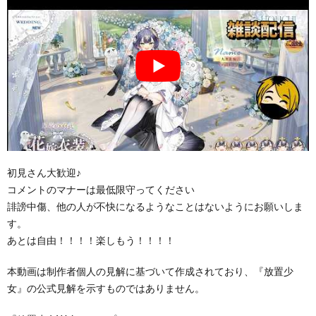
初見さん大歓迎♪
コメントのマナーは最低限守ってください
誹謗中傷、他の人が不快になるようなことはないようにお願いしま
す。
あとは自由！！！！楽しもう！！！！
本動画は制作者個人の見解に基づいて作成されており、『放置少
女』の公式見解を示すものではありません。