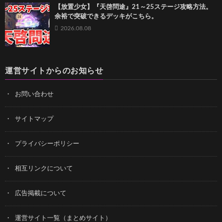
【放置少女】『天啓問途』21～25ステージ攻略方法。
余裕で突破できるデッキがこちら。
2026.08.08
運営サイトからのお知らせ
お問い合わせ
サイトマップ
プライバシーポリシー
相互リンクについて
広告掲載について
運営サイト一覧（まとめサイト）