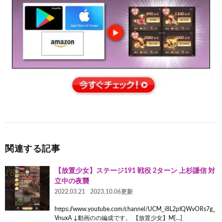
関連する記事
【放置少女】ステージ191 戦役 2ターン 上杉謙信 対
立中の夜襲
2022.03.21
2023.10.06更新
https://www.youtube.com/channel/UCM_i8L2pIQWvORs7g_
VnuxA ↓動画のの編成です。 【放置少女】M[…]