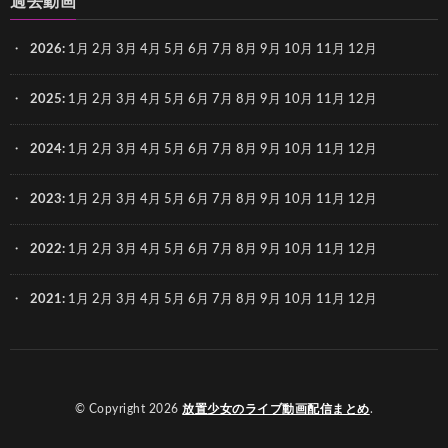
過去動画
2026
:
1月
2月
3月
4月
5月
6月
7月
8月
9月
10月
11月
12月
2025
:
1月
2月
3月
4月
5月
6月
7月
8月
9月
10月
11月
12月
2024
:
1月
2月
3月
4月
5月
6月
7月
8月
9月
10月
11月
12月
2023
:
1月
2月
3月
4月
5月
6月
7月
8月
9月
10月
11月
12月
2022
:
1月
2月
3月
4月
5月
6月
7月
8月
9月
10月
11月
12月
2021
:
1月
2月
3月
4月
5月
6月
7月
8月
9月
10月
11月
12月
© Copyright 2026
放置少女のライブ動画配信まとめ
.