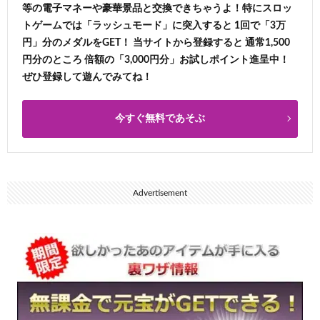
等の電子マネーや豪華景品と交換できちゃうよ！特にスロッ
トゲームでは「ラッシュモード」に突入すると 1回で「3万
円」分のメダルをGET！ 当サイトから登録すると 通常1,500
円分のところ 倍額の「3,000円分」お試しポイント進呈中！
ぜひ登録して遊んでみてね！
今すぐ無料であそぶ
Advertisement