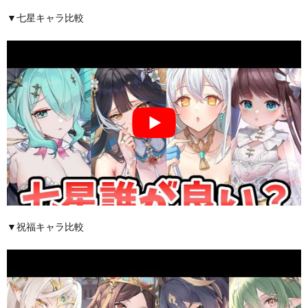
▼七星キャラ比較
▼祝福キャラ比較