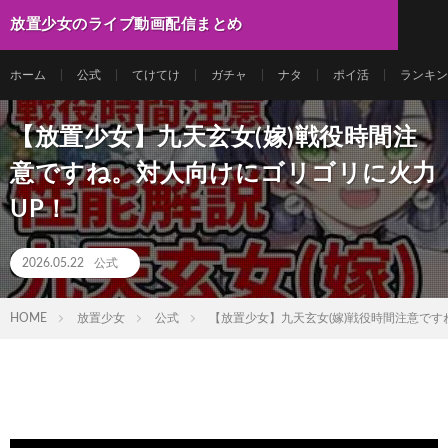
放置少女のライブ動画配信まとめ
ホーム
公式
てけてけ
ガチャ
ナタ
ポイ活
ランキン
【放置少女】九天玄女(嫁)戦役時間注
意ですね。対人向けにゴリゴリに火力
UP！
2026.05.22
公式
HOME
放置少女
公式
【放置少女】九天玄女(嫁)戦役時間注意です