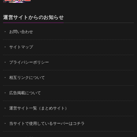
運営サイトからのお知らせ
お問い合わせ
サイトマップ
プライバシーポリシー
相互リンクについて
広告掲載について
運営サイト一覧（まとめサイト）
当サイトで使用しているサーバーはコチラ