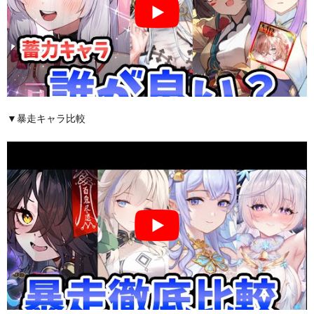
▼暴走キャラ比較