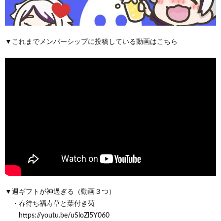
▼これまでメンバーシップに投稿している動画はこちら
▼週ギフトが神過ぎる（動画３つ）
・春待ち福寿草と葉付き菊
https://youtu.be/uSloZl5Y060