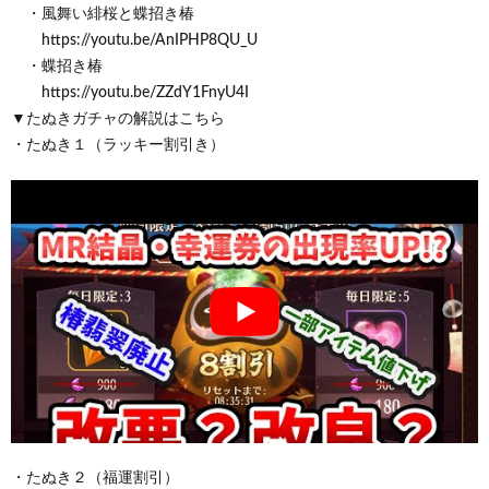
・風舞い緋桜と蝶招き椿
https://youtu.be/AnIPHP8QU_U
・蝶招き椿
https://youtu.be/ZZdY1FnyU4I
▼たぬきガチャの解説はこちら
・たぬき１（ラッキー割引き）
・たぬき２（福運割引）