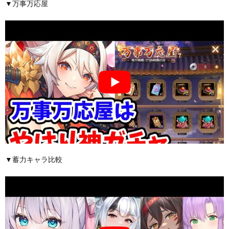
▼万事万応屋
▼蓄力キャラ比較