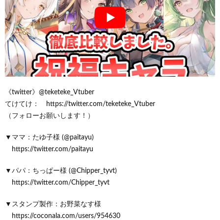
《twitter》@teketeke_Vtuber
てけてけ： https://twitter.com/teketeke_Vtuber
（フォローお願いします！）
▼ママ：たゆ子様 (@paitayu)
https://twitter.com/paitayu
▼パパ：ちっぱー様 (@Chipper_tyvt)
https://twitter.com/Chipper_tyvt
▼スタンプ製作：お野菜なす様
https://coconala.com/users/954630