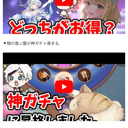
▼猫の遊ぶ盤が神ガチャ過ぎる。