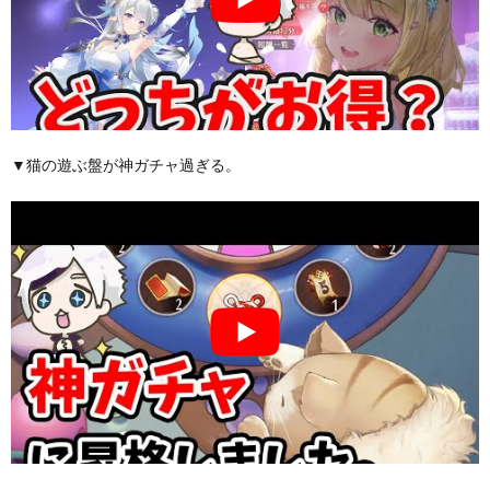
▼猫の遊ぶ盤が神ガチャ過ぎる。