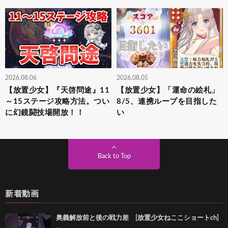
2026.08.06
2026.08.05
【放置少女】『天啓問途』11
【放置少女】「運命の絵札」
～15ステージ攻略方法。つい
8/5、連携ループを目指した
に幻鏡闘技場開放！！
い
Back to Top
新着動画
奥義解放前と後の戦力差 [放置少女ねここショートch]