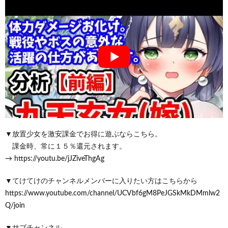
▼放置少女を激安課金でお得に遊ぶならこちら。
課金時、常に１５％還元されます。
→ https://youtu.be/jJZiveThgAg
▼てけてけのチャンネルメンバーに入りたい方はこちらから
https://www.youtube.com/channel/UCVbf6gM8PeJGSkMkDMmlw2
Q/join
▼サブチャンネル