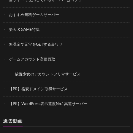
当サイトで使用しているサーバーはコチラ
おすすめ無料ゲームサーバー
楽天 X GAME特集
無課金で元宝をGETする裏ワザ
ゲームアカウント高価買取
放置少女のアカウントフリマサービス
【PR】格安ドメイン取得サービス
【PR】WordPress表示速度No.1高速サーバー
過去動画