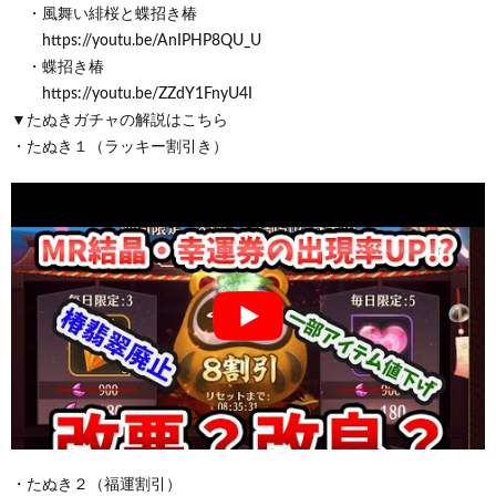
・風舞い緋桜と蝶招き椿
https://youtu.be/AnIPHP8QU_U
・蝶招き椿
https://youtu.be/ZZdY1FnyU4I
▼たぬきガチャの解説はこちら
・たぬき１（ラッキー割引き）
・たぬき２（福運割引）