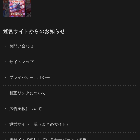
運営サイトからのお知らせ
お問い合わせ
サイトマップ
プライバシーポリシー
相互リンクについて
広告掲載について
運営サイト一覧（まとめサイト）