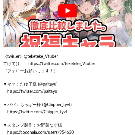
《twitter》@teketeke_Vtuber
てけてけ： https://twitter.com/teketeke_Vtuber
（フォローお願いします！）
▼ママ：たゆ子様 (@paitayu)
https://twitter.com/paitayu
▼パパ：ちっぱー様 (@Chipper_tyvt)
https://twitter.com/Chipper_tyvt
▼スタンプ製作：お野菜なす様
https://coconala.com/users/954630