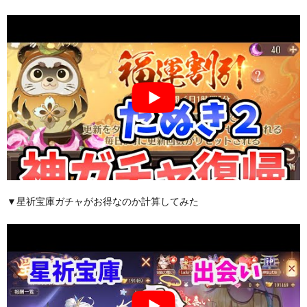
▼星祈宝庫ガチャがお得なのか計算してみた